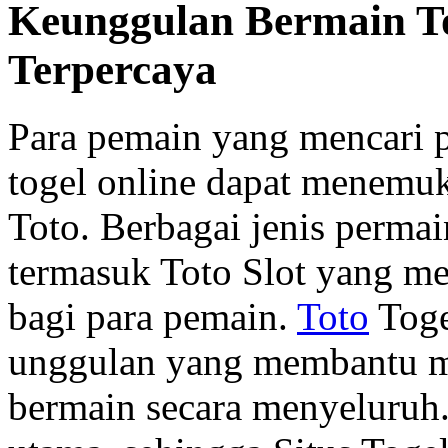
Keunggulan Bermain Tot
Terpercaya
Para pemain yang mencari 
togel online dapat menemuk
Toto. Berbagai jenis permain
termasuk Toto Slot yang m
bagi para pemain.
Toto
Toge
unggulan yang membantu m
bermain secara menyeluruh.