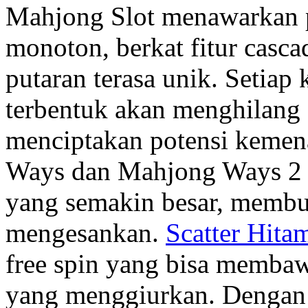
Mahjong Slot menawarkan 
monoton, berkat fitur casca
putaran terasa unik. Setiap
terbentuk akan menghilang 
menciptakan potensi kemen
Ways dan Mahjong Ways 2 
yang semakin besar, membu
mengesankan.
Scatter Hita
free spin yang bisa memba
yang menggiurkan. Dengan k