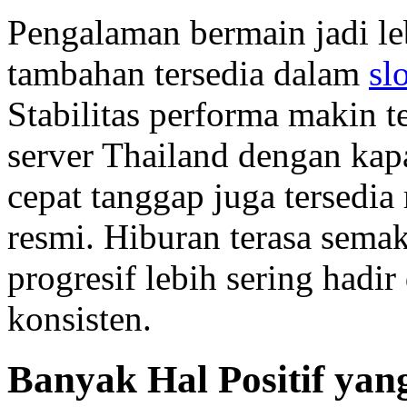
Pengalaman bermain jadi le
tambahan tersedia dalam
sl
Stabilitas performa makin t
server Thailand dengan kap
cepat tanggap juga tersedia 
resmi. Hiburan terasa sem
progresif lebih sering hadir
konsisten.
Banyak Hal Positif yan