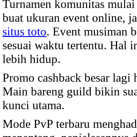
Turnamen komunitas mulai 
buat ukuran event online, j
situs toto
. Event musiman 
sesuai waktu tertentu. Hal 
lebih hidup.
Promo cashback besar lagi 
Main bareng guild bikin sua
kunci utama.
Mode PvP terbaru menghadi