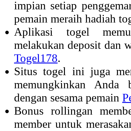
impian setiap penggemar 
pemain meraih hadiah tog
Aplikasi togel mem
melakukan deposit dan w
Togel178
.
Situs togel ini juga me
memungkinkan Anda be
dengan sesama pemain
P
Bonus rollingan membe
member untuk merasakan