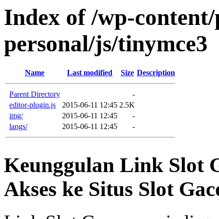
Index of /wp-content/
personal/js/tinymce3
Name
Last modified
Size
Description
Parent Directory
-
editor-plugin.js
2015-06-11 12:45
2.5K
img/
2015-06-11 12:45
-
langs/
2015-06-11 12:45
-
Keunggulan Link Slot
Akses ke Situs Slot Ga