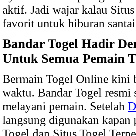
aktif. Jadi wajar kalau Situ
favorit untuk hiburan santai
Bandar Togel Hadir D
Untuk Semua Pemain To
Bermain Togel Online kini b
waktu. Bandar Togel resmi 
melayani pemain. Setelah
D
langsung digunakan kapan
Togel dan Situs Togel Ter