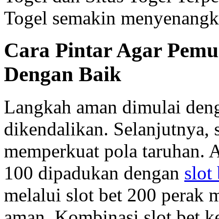
Togel semakin menyenangk
Cara Pintar Agar Pemu
Dengan Baik
Langkah aman dimulai dengan
dikendalikan. Selanjutnya, s
memperkuat pola taruhan. Aga
100 dipadukan dengan
slot
melalui slot bet 200 perak 
aman. Kombinasi slot bet kec