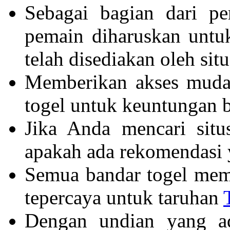
Sebagai bagian dari pe
pemain diharuskan untu
telah disediakan oleh sit
Memberikan akses mud
togel untuk keuntungan 
Jika Anda mencari sit
apakah ada rekomendasi 
Semua bandar togel memil
tepercaya untuk taruhan
Dengan undian yang ad