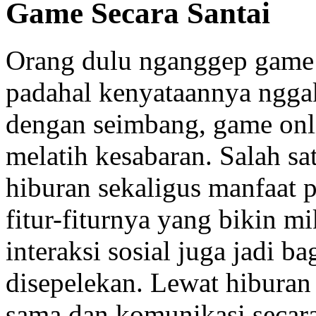
Game Secara Santai
Orang dulu nganggep game
padahal kenyataannya ngga
dengan seimbang, game onli
melatih kesabaran. Salah sa
hiburan sekaligus manfaat p
fitur-fiturnya yang bikin mik
interaksi sosial juga jadi b
disepelekan. Lewat hiburan i
sama dan komunikasi secar