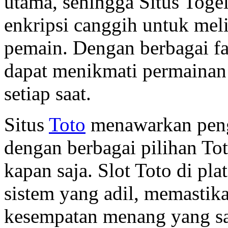
utama, sehingga Situs Toge
enkripsi canggih untuk meli
pemain. Dengan berbagai fasi
dapat menikmati permainan
setiap saat.
Situs
Toto
menawarkan peng
dengan berbagai pilihan To
kapan saja. Slot Toto di pl
sistem yang adil, memastik
kesempatan menang yang sa