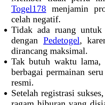
Togel178
menjamin pros
celah negatif.
Tidak ada ruang untuk
dengan
Pedetogel
, kar
dirancang maksimal.
Tak butuh waktu lama,
berbagai permainan ser
resmi.
Setelah registrasi sukse
ragam hiburan yang dis