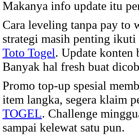
Makanya info update itu pe
Cara leveling tanpa pay to w
strategi masih penting ikut
Toto Togel
. Update konten 
Banyak hal fresh buat dicob
Promo top-up spesial memb
item langka, segera klaim 
TOGEL
. Challenge minggu
sampai kelewat satu pun.