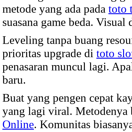
metode yang ada pada
toto 
suasana game beda. Visual 
Leveling tanpa buang resou
prioritas upgrade di
toto slo
penasaran muncul lagi. Apa
baru.
Buat yang pengen cepat kay
yang lagi viral. Metodenya
Online
. Komunitas biasanya