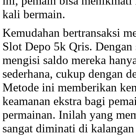
ini, pemain bisa menikmati 
kali bermain.
Kemudahan bertransaksi men
Slot Depo 5k Qris. Dengan 
mengisi saldo mereka hany
sederhana, cukup dengan dep
Metode ini memberikan ken
keamanan ekstra bagi pemai
permainan. Inilah yang m
sangat diminati di kalangan