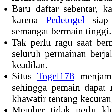
Baru daftar sebentar, 
karena
Pedetogel
siap 
semangat bermain tinggi.
Tak perlu ragu saat be
seluruh permainan berj
keadilan.
Situs
Togel178
menjamin
sehingga pemain dapat 
khawatir tentang kecuran
Member tidak perlu kh