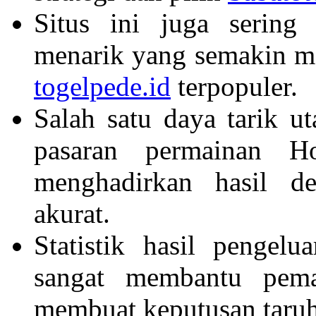
Situs ini juga sering
menarik yang semakin m
togelpede.id
terpopuler.
Salah satu daya tarik 
pasaran permainan 
menghadirkan hasil d
akurat.
Statistik hasil pengelu
sangat membantu pe
membuat keputusan taru