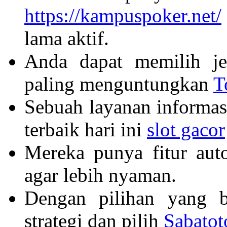
https://kampuspoker.net/
lama aktif.
Anda dapat memilih je
paling menguntungkan
T
Sebuah layanan informasi
terbaik hari ini
slot gacor
Mereka punya fitur aut
agar lebih nyaman.
Dengan pilihan yang 
strategi dan pilih
Sabatot