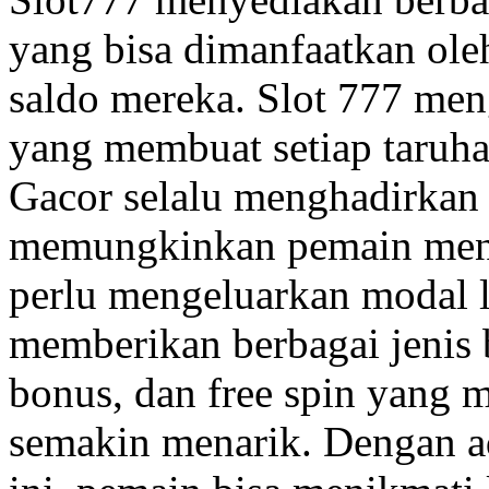
yang bisa dimanfaatkan ol
saldo mereka. Slot 777 men
yang membuat setiap taruh
Gacor selalu menghadirkan
memungkinkan pemain mend
perlu mengeluarkan modal 
memberikan berbagai jenis 
bonus, dan free spin yang
semakin menarik. Dengan a