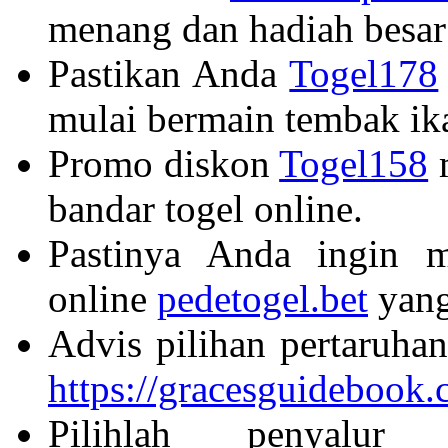
menang dan hadiah besar
Pastikan Anda
Togel178
mulai bermain tembak ik
Promo diskon
Togel158
m
bandar togel online.
Pastinya Anda ingin m
online
pedetogel.bet
yang
Advis pilihan pertaruha
https://gracesguidebook.
Pilihlah penyalur