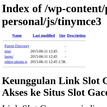
Index of /wp-content/
personal/js/tinymce3
Name
Last modified
Size
Description
Parent Directory
-
img/
2015-06-11 12:45
-
langs/
2015-06-11 12:45
-
editor-plugin.js
2015-06-11 12:45
2.5K
Keunggulan Link Slot
Akses ke Situs Slot Ga