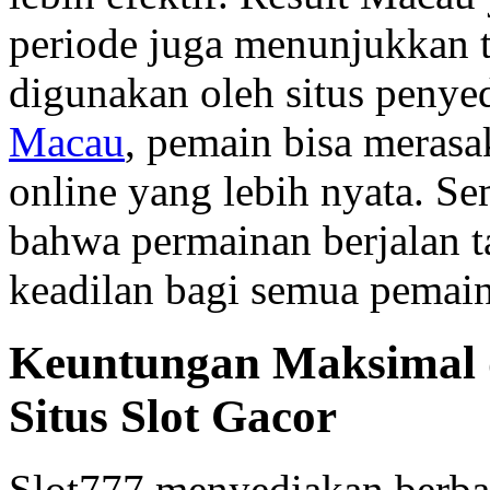
periode juga menunjukkan t
digunakan oleh situs peny
Macau
, pemain bisa meras
online yang lebih nyata. S
bahwa permainan berjalan 
keadilan bagi semua pemain
Keuntungan Maksimal 
Situs Slot Gacor
Slot777 menyediakan berb