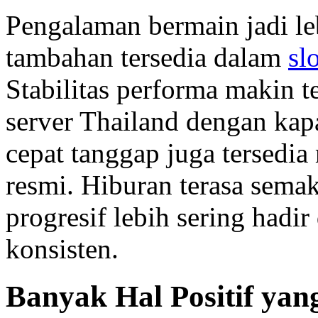
Pengalaman bermain jadi le
tambahan tersedia dalam
sl
Stabilitas performa makin t
server Thailand dengan kap
cepat tanggap juga tersedia 
resmi. Hiburan terasa sem
progresif lebih sering hadir
konsisten.
Banyak Hal Positif yan