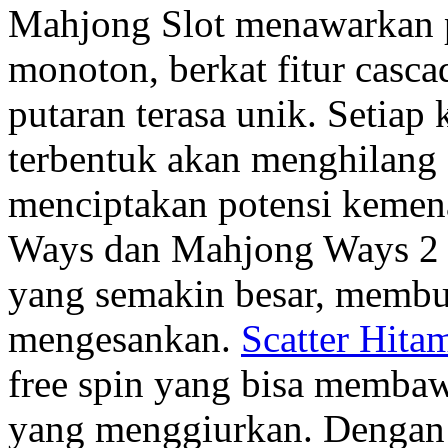
Mahjong Slot menawarkan 
monoton, berkat fitur casca
putaran terasa unik. Setiap
terbentuk akan menghilang 
menciptakan potensi kemen
Ways dan Mahjong Ways 2 
yang semakin besar, membu
mengesankan.
Scatter Hita
free spin yang bisa memba
yang menggiurkan. Dengan k