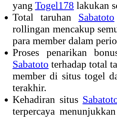
yang
Togel178
lakukan se
Total taruhan
Sabatoto
rollingan mencakup semu
para member dalam perio
Proses penarikan bonus
Sabatoto
terhadap total t
member di situs togel 
terakhir.
Kehadiran situs
Sabatot
terpercaya menunjukkan