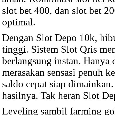
slot bet 400, dan slot bet 2
optimal.
Dengan Slot Depo 10k, hibu
tinggi. Sistem Slot Qris me
berlangsung instan. Hanya
merasakan sensasi penuh k
saldo cepat siap dimainkan
hasilnya. Tak heran Slot De
Leveling sambil farming gol