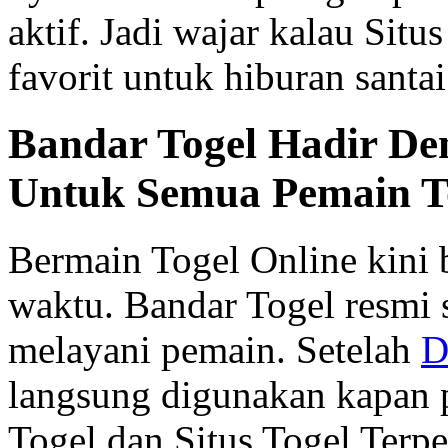
aktif. Jadi wajar kalau Situ
favorit untuk hiburan santai
Bandar Togel Hadir D
Untuk Semua Pemain To
Bermain Togel Online kini b
waktu. Bandar Togel resmi 
melayani pemain. Setelah
D
langsung digunakan kapan
Togel dan Situs Togel Ter