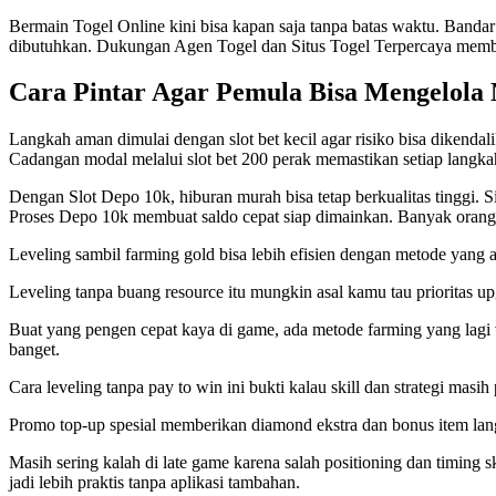
Bermain Togel Online kini bisa kapan saja tanpa batas waktu. Bandar
dibutuhkan. Dukungan Agen Togel dan Situs Togel Terpercaya mem
Cara Pintar Agar Pemula Bisa Mengelola
Langkah aman dimulai dengan slot bet kecil agar risiko bisa dikendali
Cadangan modal melalui slot bet 200 perak memastikan setiap langkah te
Dengan Slot Depo 10k, hiburan murah bisa tetap berkualitas tinggi. 
Proses Depo 10k membuat saldo cepat siap dimainkan. Banyak orang p
Leveling sambil farming gold bisa lebih efisien dengan metode yang
Leveling tanpa buang resource itu mungkin asal kamu tau prioritas u
Buat yang pengen cepat kaya di game, ada metode farming yang lagi
banget.
Cara leveling tanpa pay to win ini bukti kalau skill dan strategi masi
Promo top-up spesial memberikan diamond ekstra dan bonus item la
Masih sering kalah di late game karena salah positioning dan timing sk
jadi lebih praktis tanpa aplikasi tambahan.