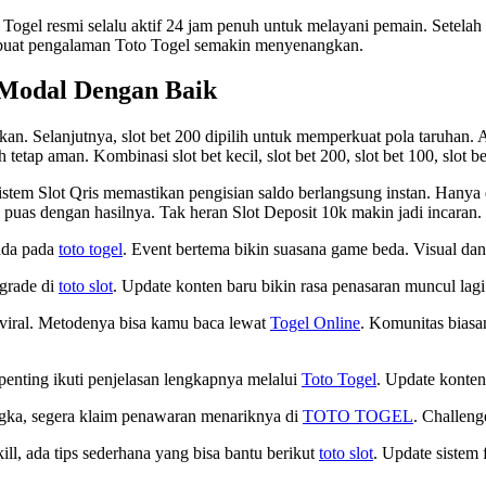
 Togel resmi selalu aktif 24 jam penuh untuk melayani pemain. Setelah
buat pengalaman Toto Togel semakin menyenangkan.
 Modal Dengan Baik
kan. Selanjutnya, slot bet 200 dipilih untuk memperkuat pola taruhan. A
tap aman. Kombinasi slot bet kecil, slot bet 200, slot bet 100, slot be
Sistem Slot Qris memastikan pengisian saldo berlangsung instan. Hany
uas dengan hasilnya. Tak heran Slot Deposit 10k makin jadi incaran.
 ada pada
toto togel
. Event bertema bikin suasana game beda. Visual dan
pgrade di
toto slot
. Update konten baru bikin rasa penasaran muncul lag
 viral. Metodenya bisa kamu baca lewat
Togel Online
. Komunitas biasa
h penting ikuti penjelasan lengkapnya melalui
Toto Togel
. Update konten
ngka, segera klaim penawaran menariknya di
TOTO TOGEL
. Challeng
ill, ada tips sederhana yang bisa bantu berikut
toto slot
. Update sistem