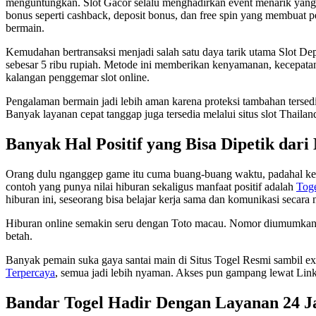
menguntungkan. Slot Gacor selalu menghadirkan event menarik yan
bonus seperti cashback, deposit bonus, dan free spin yang membuat 
bermain.
Kemudahan bertransaksi menjadi salah satu daya tarik utama Slot D
sebesar 5 ribu rupiah. Metode ini memberikan kenyamanan, kecepata
kalangan penggemar slot online.
Pengalaman bermain jadi lebih aman karena proteksi tambahan terse
Banyak layanan cepat tanggap juga tersedia melalui situs slot Thaila
Banyak Hal Positif yang Bisa Dipetik dar
Orang dulu nganggep game itu cuma buang-buang waktu, padahal keny
contoh yang punya nilai hiburan sekaligus manfaat positif adalah
Tog
hiburan ini, seseorang bisa belajar kerja sama dan komunikasi secara
Hiburan online semakin seru dengan Toto macau. Nomor diumumkan se
betah.
Banyak pemain suka gaya santai main di Situs Togel Resmi sambil ex
Terpercaya
, semua jadi lebih nyaman. Akses pun gampang lewat Link To
Bandar Togel Hadir Dengan Layanan 24 