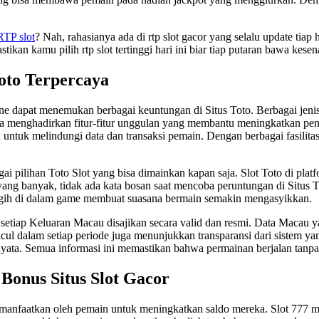
RTP slot
? Nah, rahasianya ada di rtp slot gacor yang selalu update tiap h
ikan kamu pilih rtp slot tertinggi hari ini biar tiap putaran bawa kese
oto Terpercaya
e dapat menemukan berbagai keuntungan di Situs Toto. Berbagai jenis 
a menghadirkan fitur-fitur unggulan yang membantu meningkatkan pen
untuk melindungi data dan transaksi pemain. Dengan berbagai fasilitas
ilihan Toto Slot yang bisa dimainkan kapan saja. Slot Toto di platfo
g banyak, tidak ada kata bosan saat mencoba peruntungan di Situs Tot
anggih di dalam game membuat suasana bermain semakin mengasyikkan.
ap Keluaran Macau disajikan secara valid dan resmi. Data Macau yang 
ncul dalam setiap periode juga menunjukkan transparansi dari sistem 
nyata. Semua informasi ini memastikan bahwa permainan berjalan tanp
onus Situs Slot Gacor
anfaatkan oleh pemain untuk meningkatkan saldo mereka. Slot 777 me