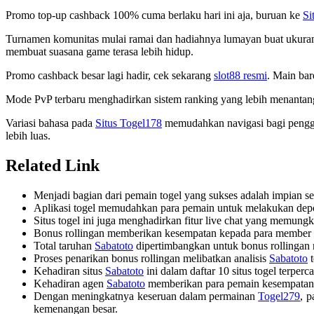
Promo top-up cashback 100% cuma berlaku hari ini aja, buruan ke
Si
Turnamen komunitas mulai ramai dan hadiahnya lumayan buat ukuran 
membuat suasana game terasa lebih hidup.
Promo cashback besar lagi hadir, cek sekarang
slot88 resmi
. Main bar
Mode PvP terbaru menghadirkan sistem ranking yang lebih menantan
Variasi bahasa pada
Situs Togel178
memudahkan navigasi bagi penggun
lebih luas.
Related Link
Menjadi bagian dari pemain togel yang sukses adalah impian set
Aplikasi togel memudahkan para pemain untuk melakukan depo
Situs togel ini juga menghadirkan fitur live chat yang memu
Bonus rollingan memberikan kesempatan kepada para member u
Total taruhan
Sabatoto
dipertimbangkan untuk bonus rollingan
Proses penarikan bonus rollingan melibatkan analisis
Sabatoto
t
Kehadiran situs
Sabatoto
ini dalam daftar 10 situs togel terp
Kehadiran agen
Sabatoto
memberikan para pemain kesempatan un
Dengan meningkatnya keseruan dalam permainan
Togel279
, 
kemenangan besar.