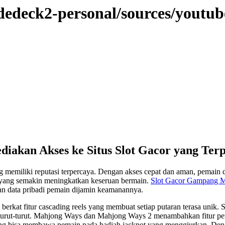
idedeck2-personal/sources/youtub
iakan Akses ke Situs Slot Gacor yang Ter
g memiliki reputasi terpercaya. Dengan akses cepat dan aman, pemain
k yang semakin meningkatkan keseruan bermain.
Slot Gacor Gampang 
an data pribadi pemain dijamin keamanannya.
kat fitur cascading reels yang membuat setiap putaran terasa unik. 
rturut-turut. Mahjong Ways dan Mahjong Ways 2 menambahkan fitur p
ng bisa membawa pemain pada hadiah jackpot yang menggiurkan. Denga