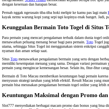
dengan keseruan dan harapan besar.
Pernah nggak ngerasain tiba-tiba hoki melipir ke kamu pas lagi main
kayak nemu warung kopi yang sepi tapi kopinya enak banget. Jadi, past
Keunggulan Bermain Toto Togel di Situs T
Para pemain yang mencari pengalaman terbaik dalam dunia togel onlin
menawarkan peluang menang besar bagi para pemain.
Toto
Togel jug
utama, sehingga Situs Togel ini menggunakan sistem enkripsi canggih 
nyaman dan aman setiap saat.
Situs
Toto
menawarkan pengalaman bermain yang seru dengan berbagai p
memiliki kesempatan menang yang sama. Dengan variasi permainan yan
pemain yang mengincar kemenangan besar. Selain itu, fitur-fitur c
Bermain di Toto Macau memberikan keuntungan bagi pemain karena seti
menyusun strategi taruhan yang lebih efektif. Result Macau yang mu
pemain bisa merasakan pengalaman bermain togel online yang lebih 
Keuntungan Maksimal dengan Promo dan B
Slot777 menyediakan berbagai macam promo dan bonus yang bisa dim