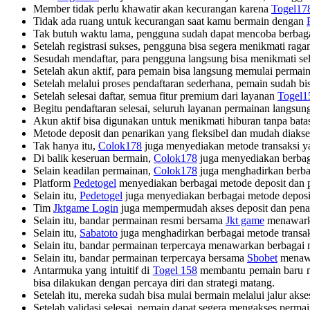
Member tidak perlu khawatir akan kecurangan karena
Togel17
Tidak ada ruang untuk kecurangan saat kamu bermain dengan
Tak butuh waktu lama, pengguna sudah dapat mencoba berbaga
Setelah registrasi sukses, pengguna bisa segera menikmati ra
Sesudah mendaftar, para pengguna langsung bisa menikmati selu
Setelah akun aktif, para pemain bisa langsung memulai permain
Setelah melalui proses pendaftaran sederhana, pemain sudah bi
Setelah selesai daftar, semua fitur premium dari layanan
Togel1
Begitu pendaftaran selesai, seluruh layanan permainan langsung
Akun aktif bisa digunakan untuk menikmati hiburan tanpa bata
Metode deposit dan penarikan yang fleksibel dan mudah diaks
Tak hanya itu,
Colok178
juga menyediakan metode transaksi yan
Di balik keseruan bermain,
Colok178
juga menyediakan berbaga
Selain keadilan permainan,
Colok178
juga menghadirkan berba
Platform
Pedetogel
menyediakan berbagai metode deposit dan p
Selain itu,
Pedetogel
juga menyediakan berbagai metode deposi
Tim
Jktgame Login
juga mempermudah akses deposit dan penari
Selain itu, bandar permainan resmi bersama
Jkt game
menawarka
Selain itu,
Sabatoto
juga menghadirkan berbagai metode transak
Selain itu, bandar permainan terpercaya menawarkan berbagai
Selain itu, bandar permainan terpercaya bersama
Sbobet
menawa
Antarmuka yang intuitif di
Togel 158
membantu pemain baru mem
bisa dilakukan dengan percaya diri dan strategi matang.
Setelah itu, mereka sudah bisa mulai bermain melalui jalur aks
Setelah validasi selesai, pemain dapat segera mengakses perma