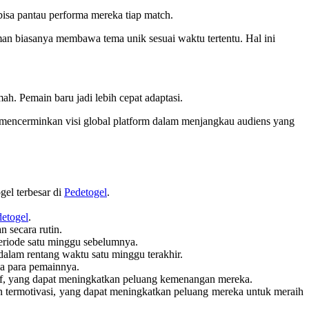
 bisa pantau performa mereka tiap match.
an biasanya membawa tema unik sesuai waktu tertentu. Hal ini
ah. Pemain baru jadi lebih cepat adaptasi.
i mencerminkan visi global platform dalam menjangkau audiens yang
gel terbesar di
Pedetogel
.
etogel
.
n secara rutin.
eriode satu minggu sebelumnya.
 dalam rentang waktu satu minggu terakhir.
da para pemainnya.
ktif, yang dapat meningkatkan peluang kemenangan mereka.
an termotivasi, yang dapat meningkatkan peluang mereka untuk meraih