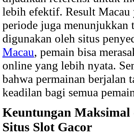
lebih efektif. Result Maca
periode juga menunjukkan t
digunakan oleh situs peny
Macau
, pemain bisa meras
online yang lebih nyata. S
bahwa permainan berjalan 
keadilan bagi semua pemain
Keuntungan Maksimal 
Situs Slot Gacor