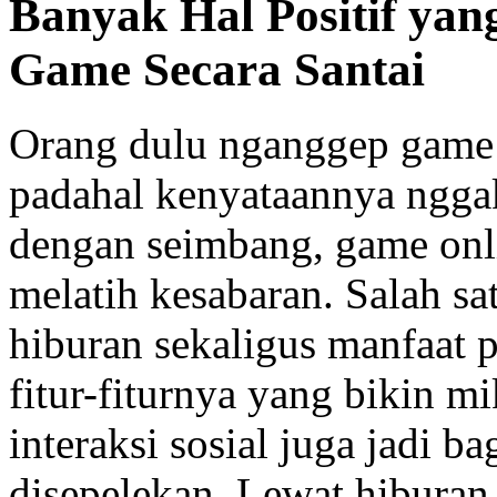
Banyak Hal Positif yan
Game Secara Santai
Orang dulu nganggep game
padahal kenyataannya ngga
dengan seimbang, game onli
melatih kesabaran. Salah sa
hiburan sekaligus manfaat p
fitur-fiturnya yang bikin mik
interaksi sosial juga jadi b
disepelekan. Lewat hiburan i