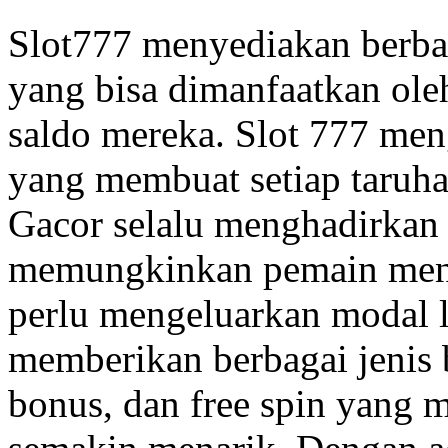
Slot777 menyediakan berb
yang bisa dimanfaatkan ol
saldo mereka. Slot 777 men
yang membuat setiap taruh
Gacor selalu menghadirkan
memungkinkan pemain mend
perlu mengeluarkan modal 
memberikan berbagai jenis 
bonus, dan free spin yang