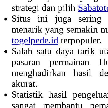
strategi dan pilih
Sabatot
Situs ini juga sering
menarik yang semakin m
togelpede.id
terpopuler.
Salah satu daya tarik 
pasaran permainan 
menghadirkan hasil d
akurat.
Statistik hasil pengelu
sangat membantu pe