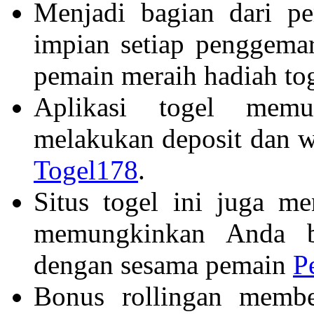
Menjadi bagian dari pe
impian setiap penggemar 
pemain meraih hadiah tog
Aplikasi togel mem
melakukan deposit dan w
Togel178
.
Situs togel ini juga me
memungkinkan Anda be
dengan sesama pemain
P
Bonus rollingan membe