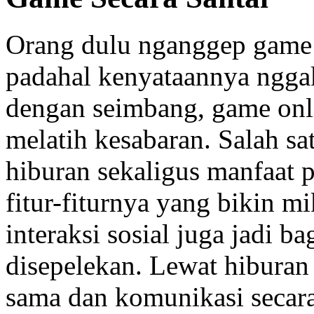
Orang dulu nganggep game
padahal kenyataannya ngga
dengan seimbang, game onli
melatih kesabaran. Salah sa
hiburan sekaligus manfaat p
fitur-fiturnya yang bikin mik
interaksi sosial juga jadi b
disepelekan. Lewat hiburan i
sama dan komunikasi secar