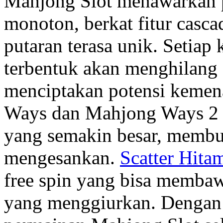
Mahjong Slot menawarkan 
monoton, berkat fitur casca
putaran terasa unik. Setiap
terbentuk akan menghilang 
menciptakan potensi kemen
Ways dan Mahjong Ways 2 
yang semakin besar, membu
mengesankan.
Scatter Hita
free spin yang bisa memba
yang menggiurkan. Dengan k