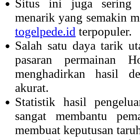
Situs ini juga sering
menarik yang semakin m
togelpede.id
terpopuler.
Salah satu daya tarik 
pasaran permainan 
menghadirkan hasil d
akurat.
Statistik hasil pengelu
sangat membantu pe
membuat keputusan taru