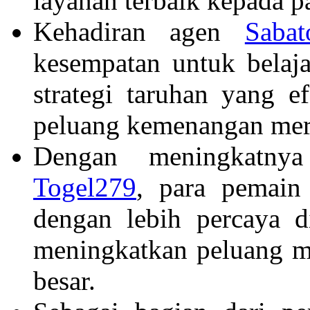
layanan terbaik kepada p
Kehadiran agen
Sabat
kesempatan untuk belajar
strategi taruhan yang e
peluang kemenangan mer
Dengan meningkatnya
Togel279
, para pemain
dengan lebih percaya d
meningkatkan peluang m
besar.