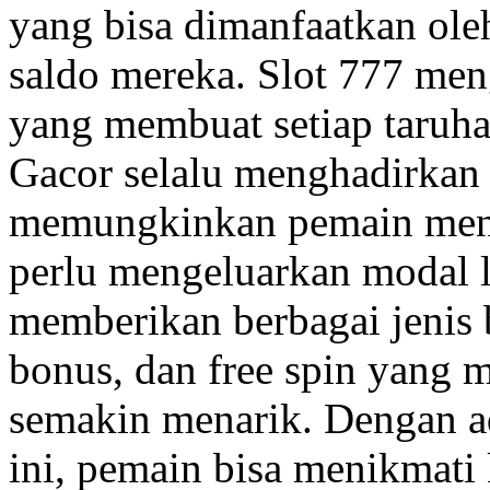
yang bisa dimanfaatkan ol
saldo mereka. Slot 777 men
yang membuat setiap taruh
Gacor selalu menghadirkan
memungkinkan pemain mend
perlu mengeluarkan modal 
memberikan berbagai jenis 
bonus, dan free spin yang
semakin menarik. Dengan a
ini, pemain bisa menikmati 