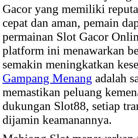
Gacor yang memiliki reputa
cepat dan aman, pemain dap
permainan Slot Gacor Online
platform ini menawarkan b
semakin meningkatkan kes
Gampang Menang
adalah sa
memastikan peluang kemena
dukungan Slot88, setiap tra
dijamin keamanannya.