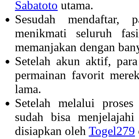
Sabatoto
utama.
Sesudah mendaftar, 
menikmati seluruh fas
memanjakan dengan bany
Setelah akun aktif, pa
permainan favorit mere
lama.
Setelah melalui proses
sudah bisa menjelajahi
disiapkan oleh
Togel279