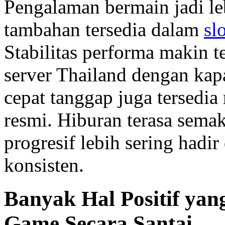
Pengalaman bermain jadi le
tambahan tersedia dalam
sl
Stabilitas performa makin t
server Thailand dengan kap
cepat tanggap juga tersedia 
resmi. Hiburan terasa sem
progresif lebih sering hadir
konsisten.
Banyak Hal Positif yan
Game Secara Santai