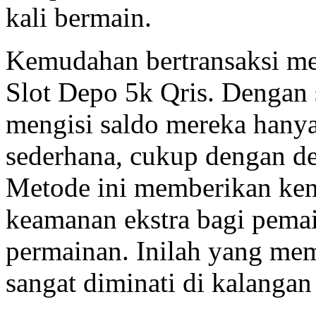
kali bermain.
Kemudahan bertransaksi men
Slot Depo 5k Qris. Dengan 
mengisi saldo mereka hany
sederhana, cukup dengan dep
Metode ini memberikan ken
keamanan ekstra bagi pemai
permainan. Inilah yang m
sangat diminati di kalangan