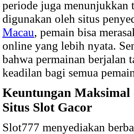
periode juga menunjukkan t
digunakan oleh situs peny
Macau
, pemain bisa meras
online yang lebih nyata. S
bahwa permainan berjalan 
keadilan bagi semua pemain
Keuntungan Maksimal 
Situs Slot Gacor
Slot777 menyediakan berb