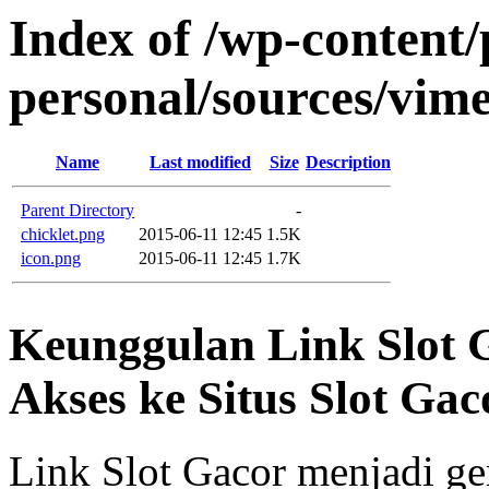
Index of /wp-content/
personal/sources/vim
Name
Last modified
Size
Description
Parent Directory
-
chicklet.png
2015-06-11 12:45
1.5K
icon.png
2015-06-11 12:45
1.7K
Keunggulan Link Slot
Akses ke Situs Slot Ga
Link Slot Gacor menjadi ge