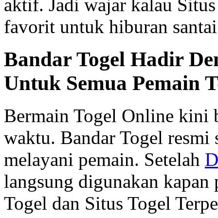
aktif. Jadi wajar kalau Situ
favorit untuk hiburan santai
Bandar Togel Hadir D
Untuk Semua Pemain To
Bermain Togel Online kini b
waktu. Bandar Togel resmi 
melayani pemain. Setelah
D
langsung digunakan kapan
Togel dan Situs Togel Ter