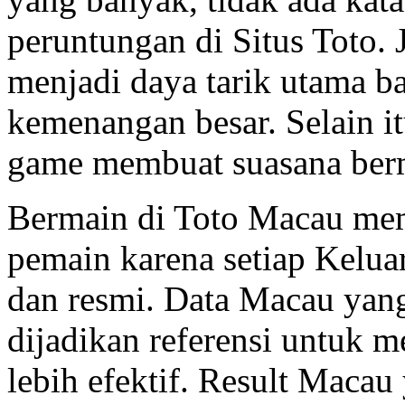
peruntungan di Situs Toto. 
menjadi daya tarik utama b
kemenangan besar. Selain itu
game membuat suasana ber
Bermain di Toto Macau me
pemain karena setiap Kelua
dan resmi. Data Macau yang 
dijadikan referensi untuk m
lebih efektif. Result Maca