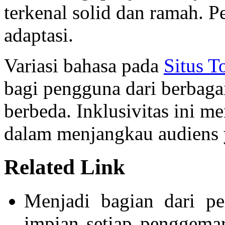
terkenal solid dan ramah. P
adaptasi.
Variasi bahasa pada
Situs T
bagi pengguna dari berbaga
berbeda. Inklusivitas ini m
dalam menjangkau audiens y
Related Link
Menjadi bagian dari pe
impian setiap penggemar 