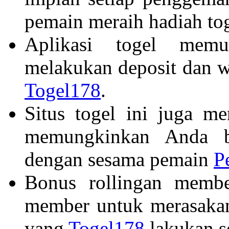
pemain meraih hadiah tog
Aplikasi togel mem
melakukan deposit dan w
Togel178
.
Situs togel ini juga me
memungkinkan Anda be
dengan sesama pemain
P
Bonus rollingan membe
member untuk merasakan
yang
Togel178
lakukan se