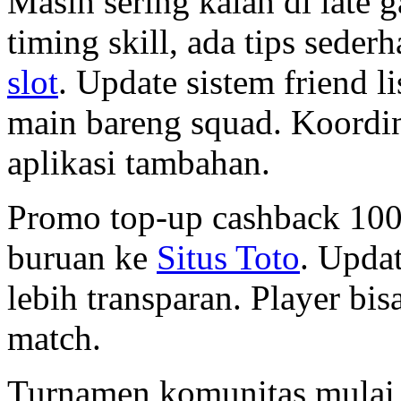
Masih sering kalah di late 
timing skill, ada tips seder
slot
. Update sistem friend 
main bareng squad. Koordina
aplikasi tambahan.
Promo top-up cashback 100%
buruan ke
Situs Toto
. Upda
lebih transparan. Player bi
match.
Turnamen komunitas mulai 