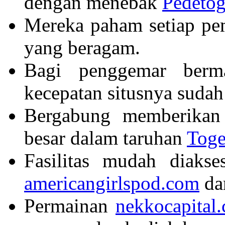
dengan menebak
Pedetog
Mereka paham setiap pe
yang beragam.
Bagi penggemar berm
kecepatan situsnya suda
Bergabung memberikan
besar dalam taruhan
Toge
Fasilitas mudah diaks
americangirlspod.com
dar
Permainan
nekkocapital