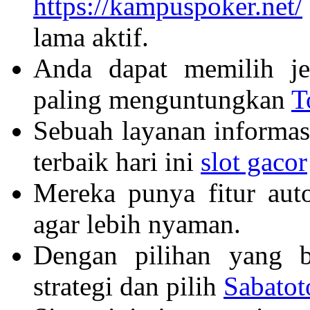
https://kampuspoker.net/
lama aktif.
Anda dapat memilih je
paling menguntungkan
T
Sebuah layanan informasi
terbaik hari ini
slot gacor
Mereka punya fitur aut
agar lebih nyaman.
Dengan pilihan yang 
strategi dan pilih
Sabatot