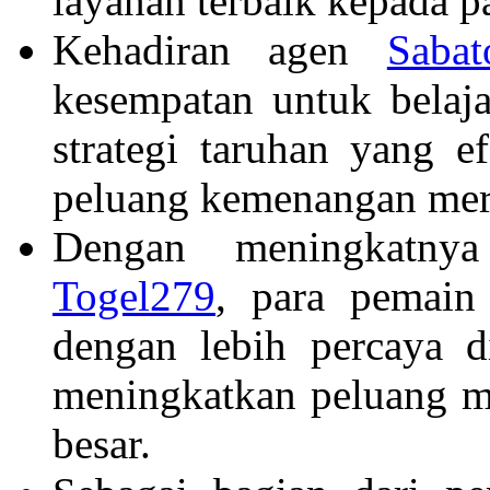
layanan terbaik kepada p
Kehadiran agen
Sabat
kesempatan untuk belajar
strategi taruhan yang e
peluang kemenangan mer
Dengan meningkatnya
Togel279
, para pemain
dengan lebih percaya d
meningkatkan peluang m
besar.