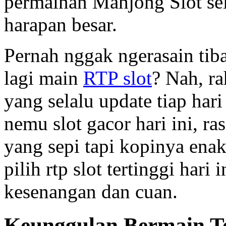
permainan Mahjong Slot se
harapan besar.
Pernah nggak ngerasain tiba
lagi main
RTP slot
? Nah, ra
yang selalu update tiap hari
nemu slot gacor hari ini, 
yang sepi tapi kopinya enak
pilih rtp slot tertinggi hari 
kesenangan dan cuan.
Keunggulan Bermain Tot