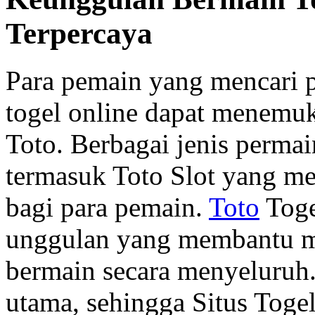
Terpercaya
Para pemain yang mencari 
togel online dapat menemuk
Toto. Berbagai jenis permain
termasuk Toto Slot yang m
bagi para pemain.
Toto
Toge
unggulan yang membantu m
bermain secara menyeluruh.
utama, sehingga Situs Toge