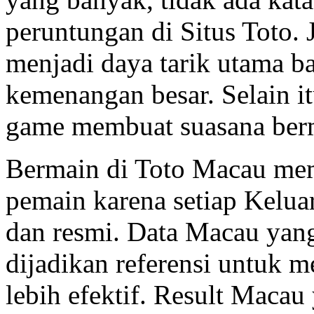
peruntungan di Situs Toto. 
menjadi daya tarik utama b
kemenangan besar. Selain itu
game membuat suasana ber
Bermain di Toto Macau me
pemain karena setiap Kelua
dan resmi. Data Macau yang 
dijadikan referensi untuk m
lebih efektif. Result Maca