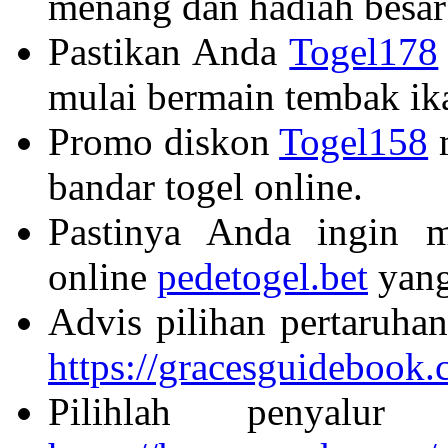
menang dan hadiah besar
Pastikan Anda
Togel178
mulai bermain tembak ik
Promo diskon
Togel158
m
bandar togel online.
Pastinya Anda ingin m
online
pedetogel.bet
yang
Advis pilihan pertaruha
https://gracesguidebook.
Pilihlah penyalur