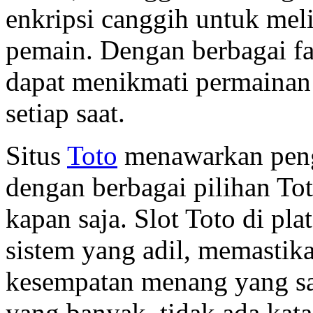
enkripsi canggih untuk meli
pemain. Dengan berbagai fasi
dapat menikmati permainan
setiap saat.
Situs
Toto
menawarkan peng
dengan berbagai pilihan To
kapan saja. Slot Toto di pl
sistem yang adil, memastik
kesempatan menang yang sa
yang banyak, tidak ada kat