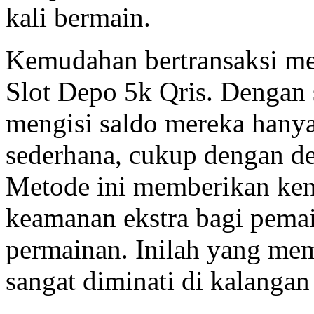
kali bermain.
Kemudahan bertransaksi men
Slot Depo 5k Qris. Dengan 
mengisi saldo mereka hany
sederhana, cukup dengan dep
Metode ini memberikan ken
keamanan ekstra bagi pemai
permainan. Inilah yang m
sangat diminati di kalangan