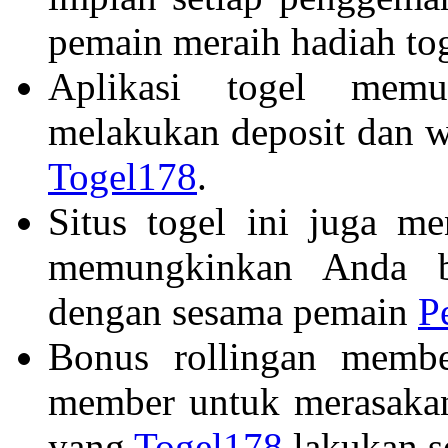
pemain meraih hadiah tog
Aplikasi togel mem
melakukan deposit dan w
Togel178
.
Situs togel ini juga me
memungkinkan Anda be
dengan sesama pemain
P
Bonus rollingan membe
member untuk merasakan
yang
Togel178
lakukan se