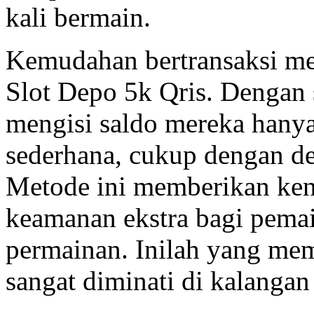
kali bermain.
Kemudahan bertransaksi men
Slot Depo 5k Qris. Dengan 
mengisi saldo mereka hany
sederhana, cukup dengan dep
Metode ini memberikan ken
keamanan ekstra bagi pemai
permainan. Inilah yang m
sangat diminati di kalangan