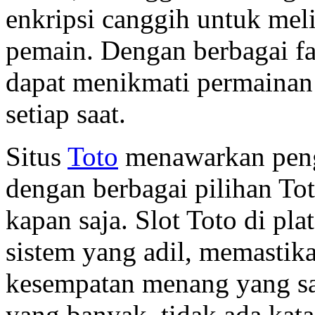
enkripsi canggih untuk meli
pemain. Dengan berbagai fasi
dapat menikmati permainan
setiap saat.
Situs
Toto
menawarkan peng
dengan berbagai pilihan To
kapan saja. Slot Toto di pl
sistem yang adil, memastik
kesempatan menang yang sa
yang banyak, tidak ada kat