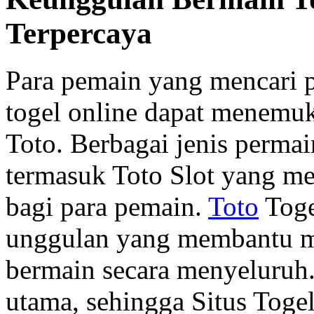
Terpercaya
Para pemain yang mencari 
togel online dapat menemuk
Toto. Berbagai jenis permain
termasuk Toto Slot yang m
bagi para pemain.
Toto
Toge
unggulan yang membantu m
bermain secara menyeluruh.
utama, sehingga Situs Toge