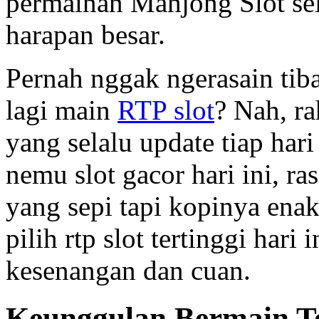
permainan Mahjong Slot se
harapan besar.
Pernah nggak ngerasain tiba
lagi main
RTP slot
? Nah, ra
yang selalu update tiap hari
nemu slot gacor hari ini, 
yang sepi tapi kopinya enak
pilih rtp slot tertinggi hari 
kesenangan dan cuan.
Keunggulan Bermain Tot