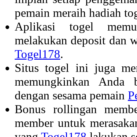
pemain meraih hadiah tog
Aplikasi togel mem
melakukan deposit dan w
Togel178
.
Situs togel ini juga me
memungkinkan Anda be
dengan sesama pemain
P
Bonus rollingan membe
member untuk merasakan
yang
Togel178
lakukan se