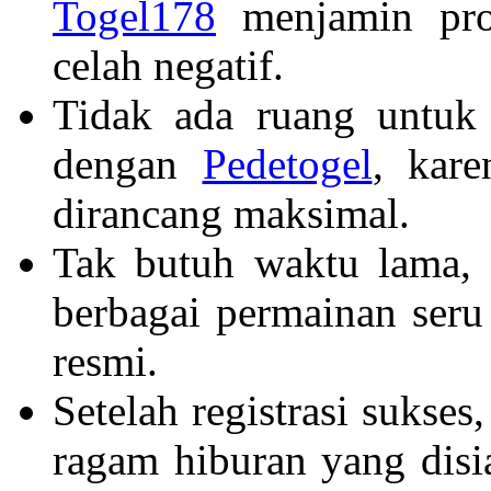
Togel178
menjamin pros
celah negatif.
Tidak ada ruang untuk
dengan
Pedetogel
, kar
dirancang maksimal.
Tak butuh waktu lama,
berbagai permainan ser
resmi.
Setelah registrasi sukse
ragam hiburan yang dis