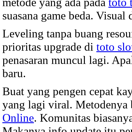
metode yang ada pada
toto 
suasana game beda. Visual 
Leveling tanpa buang resou
prioritas upgrade di
toto slo
penasaran muncul lagi. Apa
baru.
Buat yang pengen cepat kay
yang lagi viral. Metodenya
Online
. Komunitas biasanya
Makanya info update itu pe