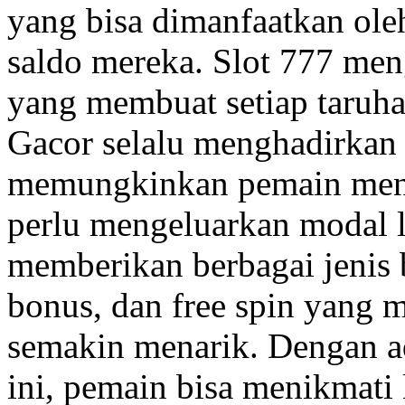
yang bisa dimanfaatkan ol
saldo mereka. Slot 777 men
yang membuat setiap taruh
Gacor selalu menghadirkan
memungkinkan pemain mend
perlu mengeluarkan modal 
memberikan berbagai jenis 
bonus, dan free spin yang
semakin menarik. Dengan a
ini, pemain bisa menikmati 