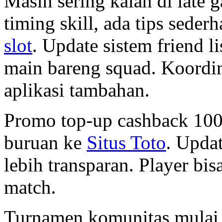
Masih sering kalah di late 
timing skill, ada tips seder
slot
. Update sistem friend 
main bareng squad. Koordina
aplikasi tambahan.
Promo top-up cashback 100%
buruan ke
Situs Toto
. Upda
lebih transparan. Player bi
match.
Turnamen komunitas mulai 