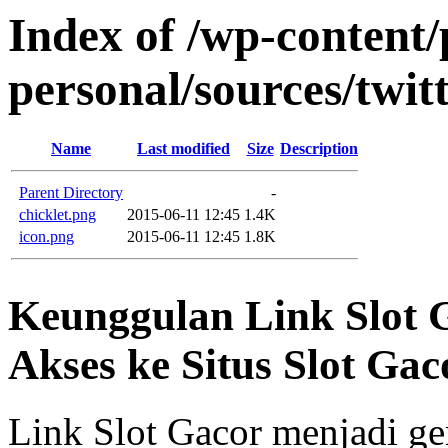
Index of /wp-content/
personal/sources/twit
Name
Last modified
Size
Description
Parent Directory
-
chicklet.png
2015-06-11 12:45
1.4K
icon.png
2015-06-11 12:45
1.8K
Keunggulan Link Slot
Akses ke Situs Slot Ga
Link Slot Gacor menjadi ge