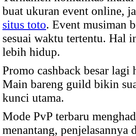
buat ukuran event online, j
situs toto
. Event musiman 
sesuai waktu tertentu. Hal 
lebih hidup.
Promo cashback besar lagi 
Main bareng guild bikin sua
kunci utama.
Mode PvP terbaru menghadi
menantang, penjelasannya 