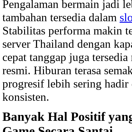
Pengalaman bermain jadi le
tambahan tersedia dalam
sl
Stabilitas performa makin t
server Thailand dengan kap
cepat tanggap juga tersedia 
resmi. Hiburan terasa sem
progresif lebih sering hadir
konsisten.
Banyak Hal Positif yan
Game Secara Santai