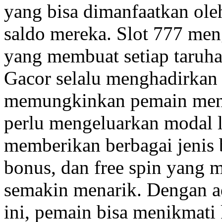
yang bisa dimanfaatkan ol
saldo mereka. Slot 777 men
yang membuat setiap taruh
Gacor selalu menghadirkan
memungkinkan pemain mend
perlu mengeluarkan modal 
memberikan berbagai jenis 
bonus, dan free spin yang
semakin menarik. Dengan a
ini, pemain bisa menikmati 