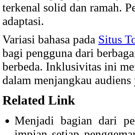
terkenal solid dan ramah. P
adaptasi.
Variasi bahasa pada
Situs T
bagi pengguna dari berbaga
berbeda. Inklusivitas ini m
dalam menjangkau audiens y
Related Link
Menjadi bagian dari pe
impian setiap penggemar 