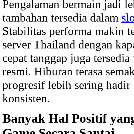
Pengalaman bermain jadi le
tambahan tersedia dalam
sl
Stabilitas performa makin t
server Thailand dengan kap
cepat tanggap juga tersedia 
resmi. Hiburan terasa sem
progresif lebih sering hadir
konsisten.
Banyak Hal Positif yan
Game Secara Santai