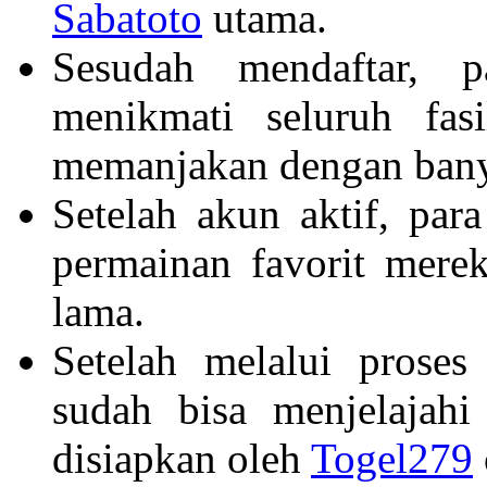
Sabatoto
utama.
Sesudah mendaftar, 
menikmati seluruh fas
memanjakan dengan bany
Setelah akun aktif, pa
permainan favorit mere
lama.
Setelah melalui proses
sudah bisa menjelajahi
disiapkan oleh
Togel279