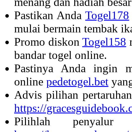
menang dan hadiah besar
Pastikan Anda
Togel178
mulai bermain tembak ik
Promo diskon
Togel158
m
bandar togel online.
Pastinya Anda ingin m
online
pedetogel.bet
yang
Advis pilihan pertaruha
https://gracesguidebook.
Pilihlah penyalur