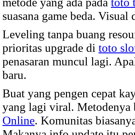
metode yang ada pada
toto 
suasana game beda. Visual 
Leveling tanpa buang resou
prioritas upgrade di
toto slo
penasaran muncul lagi. Apa
baru.
Buat yang pengen cepat kay
yang lagi viral. Metodenya
Online
. Komunitas biasanya
Makanya info update itu pe