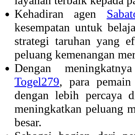
layanan terbaik kepada p
Kehadiran agen
Sabat
kesempatan untuk belajar
strategi taruhan yang e
peluang kemenangan mer
Dengan meningkatnya
Togel279
, para pemain
dengan lebih percaya d
meningkatkan peluang m
besar.