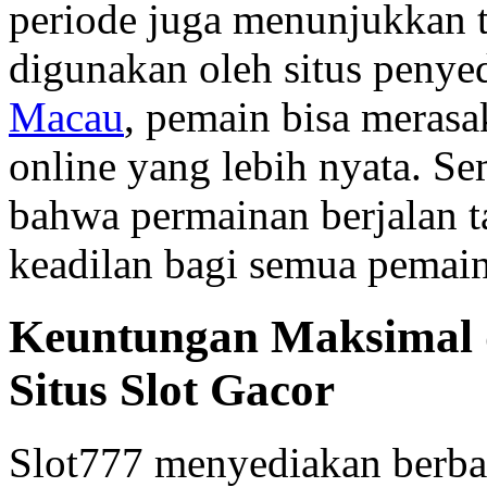
periode juga menunjukkan t
digunakan oleh situs peny
Macau
, pemain bisa meras
online yang lebih nyata. S
bahwa permainan berjalan 
keadilan bagi semua pemain
Keuntungan Maksimal 
Situs Slot Gacor
Slot777 menyediakan berb