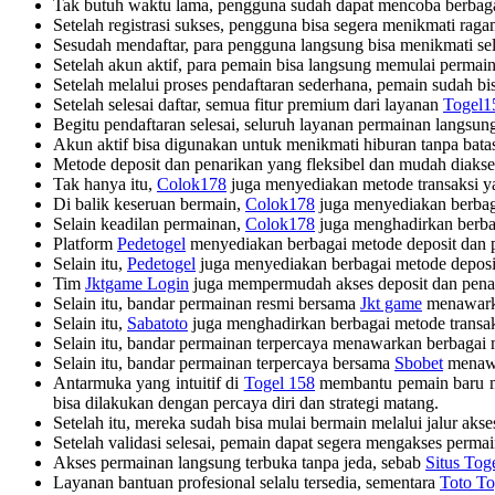
Tak butuh waktu lama, pengguna sudah dapat mencoba berbaga
Setelah registrasi sukses, pengguna bisa segera menikmati ra
Sesudah mendaftar, para pengguna langsung bisa menikmati selu
Setelah akun aktif, para pemain bisa langsung memulai permain
Setelah melalui proses pendaftaran sederhana, pemain sudah bi
Setelah selesai daftar, semua fitur premium dari layanan
Togel1
Begitu pendaftaran selesai, seluruh layanan permainan langsung
Akun aktif bisa digunakan untuk menikmati hiburan tanpa bata
Metode deposit dan penarikan yang fleksibel dan mudah diaks
Tak hanya itu,
Colok178
juga menyediakan metode transaksi yan
Di balik keseruan bermain,
Colok178
juga menyediakan berbaga
Selain keadilan permainan,
Colok178
juga menghadirkan berba
Platform
Pedetogel
menyediakan berbagai metode deposit dan p
Selain itu,
Pedetogel
juga menyediakan berbagai metode deposi
Tim
Jktgame Login
juga mempermudah akses deposit dan penari
Selain itu, bandar permainan resmi bersama
Jkt game
menawarka
Selain itu,
Sabatoto
juga menghadirkan berbagai metode transak
Selain itu, bandar permainan terpercaya menawarkan berbagai
Selain itu, bandar permainan terpercaya bersama
Sbobet
menawa
Antarmuka yang intuitif di
Togel 158
membantu pemain baru mem
bisa dilakukan dengan percaya diri dan strategi matang.
Setelah itu, mereka sudah bisa mulai bermain melalui jalur aks
Setelah validasi selesai, pemain dapat segera mengakses perma
Akses permainan langsung terbuka tanpa jeda, sebab
Situs Tog
Layanan bantuan profesional selalu tersedia, sementara
Toto To