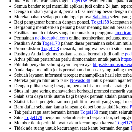
Jika Anda mencari situs togel
Togel158
resmi terbaik, apakah 
Semua bandar togel memiliki aplikasi judi online 24 jam, tepe
Dengan undian yang adil, pemain bisa menang besar dengan 
Mereka paham setiap pemain togel punya
Sabatoto
selera yang
Bagi penggemar bermain dengan ponsel,
Togel158
kecepatan s
Bergabung memberikan peluang besar menang hadiah besar da
Fasilitas mudah diakses sangat memuaskan pengguna
american
Permainan
nekkocapital.com
online memberikan peluang menan
Pastikan Anda
Togel178
paham dasar permainan sebelum mulai
Promo diskon
Togel158
menarik, untungnya besar di situs band
Pastinya Anda ingin merasakan sensasi bermain judi online
ped
Advis pilihan pertaruhan perlu direncanakan untuk patuh
https
Pilihlah penyalur sabung ayam terpercaya
https://kampuspoker.
Anda dapat memilih jenis permainan dan pasar yang paling 
Sebuah layanan informasi tercepat menampilkan hasil slot terbai
Mereka punya fitur auto-tarik
Novaslo88
untuk pemain agar le
Dengan pilihan yang beragam, pemain bisa mencoba strategi da
Situs ini juga sering menawarkan berbagai promosi menarik y
Salah satu daya tarik utama bagi banyak pemain adalah pasa
Statistik hasil pengeluaran menjadi fitur favorit yang sangat 
Baru daftar sebentar, kamu langsung dapet bonus aktif karena
P
Tak perlu ragu saat bermain karena
Togel158
menjamin seluruh 
Situs
Togel178
menjamin seluruh sistem berjalan fair, sehingg
Member tidak perlu khawatir akan kecurangan karena
Togel17
Tidak ada ruang untuk kecurangan saat kamu bermain dengan