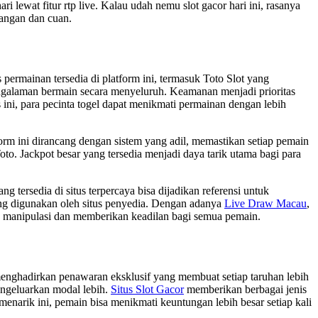
ari lewat fitur rtp live. Kalau udah nemu slot gacor hari ini, rasanya
nangan dan cuan.
permainan tersedia di platform ini, termasuk Toto Slot yang
galaman bermain secara menyeluruh. Keamanan menjadi prioritas
 ini, para pecinta togel dapat menikmati permainan dengan lebih
rm ini dirancang dengan sistem yang adil, memastikan setiap pemain
o. Jackpot besar yang tersedia menjadi daya tarik utama bagi para
tersedia di situs terpercaya bisa dijadikan referensi untuk
yang digunakan oleh situs penyedia. Dengan adanya
Live Draw Macau
,
a manipulasi dan memberikan keadilan bagi semua pemain.
nghadirkan penawaran eksklusif yang membuat setiap taruhan lebih
ngeluarkan modal lebih.
Situs Slot Gacor
memberikan berbagai jenis
narik ini, pemain bisa menikmati keuntungan lebih besar setiap kali