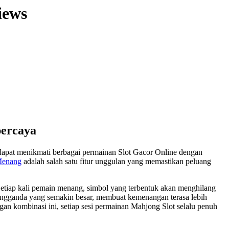
iews
percaya
 dapat menikmati berbagai permainan Slot Gacor Online dengan
Menang
adalah salah satu fitur unggulan yang memastikan peluang
Setiap kali pemain menang, simbol yang terbentuk akan menghilang
engganda yang semakin besar, membuat kemenangan terasa lebih
n kombinasi ini, setiap sesi permainan Mahjong Slot selalu penuh