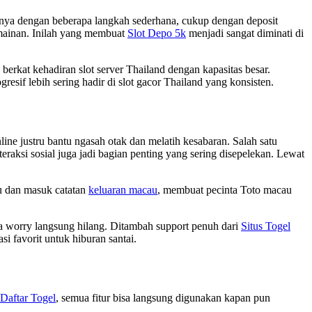
anya dengan beberapa langkah sederhana, cukup dengan deposit
rmainan. Inilah yang membuat
Slot Depo 5k
menjadi sangat diminati di
berkat kehadiran slot server Thailand dengan kapasitas besar.
esif lebih sering hadir di slot gacor Thailand yang konsisten.
e justru bantu ngasah otak dan melatih kesabaran. Salah satu
interaksi sosial juga jadi bagian penting yang sering disepelekan. Lewat
u dan masuk catatan
keluaran macau
, membuat pecinta Toto macau
sa worry langsung hilang. Ditambah support penuh dari
Situs Togel
i favorit untuk hiburan santai.
Daftar Togel
, semua fitur bisa langsung digunakan kapan pun