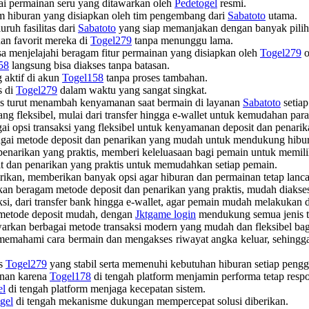
i permainan seru yang ditawarkan oleh
Pedetogel
resmi.
gam hiburan yang disiapkan oleh tim pengembang dari
Sabatoto
utama.
ruh fasilitas dari
Sabatoto
yang siap memanjakan dengan banyak pilih
an favorit mereka di
Togel279
tanpa menunggu lama.
sa menjelajahi beragam fitur permainan yang disiapkan oleh
Togel279
o
58
langsung bisa diakses tanpa batasan.
 aktif di akun
Togel158
tanpa proses tambahan.
s di
Togel279
dalam waktu yang sangat singkat.
es turut menambah kenyamanan saat bermain di layanan
Sabatoto
setiap
g fleksibel, mulai dari transfer hingga e-wallet untuk kemudahan par
i opsi transaksi yang fleksibel untuk kenyamanan deposit dan penarik
gai metode deposit dan penarikan yang mudah untuk mendukung hibura
enarikan yang praktis, memberi keleluasaan bagi pemain untuk memil
t dan penarikan yang praktis untuk memudahkan setiap pemain.
kan, memberikan banyak opsi agar hiburan dan permainan tetap lanca
n beragam metode deposit dan penarikan yang praktis, mudah diakses, 
si, dari transfer bank hingga e-wallet, agar pemain mudah melakukan 
 metode deposit mudah, dengan
Jktgame login
mendukung semua jenis t
rkan berbagai metode transaksi modern yang mudah dan fleksibel ba
ahami cara bermain dan mengakses riwayat angka keluar, sehingga pr
es
Togel279
yang stabil serta memenuhi kebutuhan hiburan setiap peng
inan karena
Togel178
di tengah platform menjamin performa tetap respo
el
di tengah platform menjaga kecepatan sistem.
gel
di tengah mekanisme dukungan mempercepat solusi diberikan.