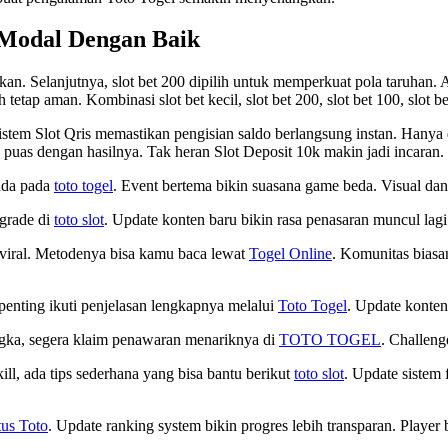
 Modal Dengan Baik
kan. Selanjutnya, slot bet 200 dipilih untuk memperkuat pola taruhan. A
tap aman. Kombinasi slot bet kecil, slot bet 200, slot bet 100, slot be
Sistem Slot Qris memastikan pengisian saldo berlangsung instan. Hany
uas dengan hasilnya. Tak heran Slot Deposit 10k makin jadi incaran.
 ada pada
toto togel
. Event bertema bikin suasana game beda. Visual dan
pgrade di
toto slot
. Update konten baru bikin rasa penasaran muncul lag
 viral. Metodenya bisa kamu baca lewat
Togel Online
. Komunitas biasa
h penting ikuti penjelasan lengkapnya melalui
Toto Togel
. Update konten
ngka, segera klaim penawaran menariknya di
TOTO TOGEL
. Challeng
ill, ada tips sederhana yang bisa bantu berikut
toto slot
. Update sistem
tus Toto
. Update ranking system bikin progres lebih transparan. Player