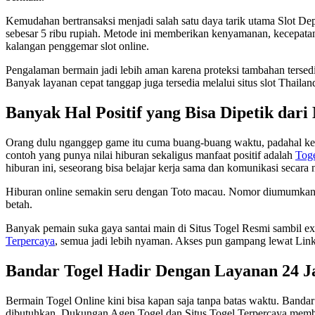
Kemudahan bertransaksi menjadi salah satu daya tarik utama Slot D
sebesar 5 ribu rupiah. Metode ini memberikan kenyamanan, kecepata
kalangan penggemar slot online.
Pengalaman bermain jadi lebih aman karena proteksi tambahan terse
Banyak layanan cepat tanggap juga tersedia melalui situs slot Thaila
Banyak Hal Positif yang Bisa Dipetik dar
Orang dulu nganggep game itu cuma buang-buang waktu, padahal keny
contoh yang punya nilai hiburan sekaligus manfaat positif adalah
Tog
hiburan ini, seseorang bisa belajar kerja sama dan komunikasi secara
Hiburan online semakin seru dengan Toto macau. Nomor diumumkan se
betah.
Banyak pemain suka gaya santai main di Situs Togel Resmi sambil ex
Terpercaya
, semua jadi lebih nyaman. Akses pun gampang lewat Link To
Bandar Togel Hadir Dengan Layanan 24 
Bermain Togel Online kini bisa kapan saja tanpa batas waktu. Bandar
dibutuhkan. Dukungan Agen Togel dan Situs Togel Terpercaya mem