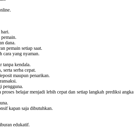
nline.
 hari.
a pemain.
an dana.
n pemain setiap saat.
ih cara yang nyaman.
r tanpa kendala.
serta serba cepat.
deposit maupun penarikan.
ransaksi.
gi pengguna.
oses belajar menjadi lebih cepat dan setiap langkah prediksi angka
guna.
nsif kapan saja dibutuhkan.
iburan edukatif.