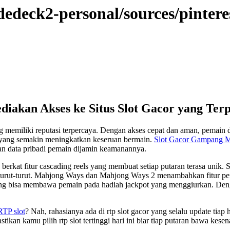
idedeck2-personal/sources/pintere
iakan Akses ke Situs Slot Gacor yang Ter
g memiliki reputasi terpercaya. Dengan akses cepat dan aman, pemain
k yang semakin meningkatkan keseruan bermain.
Slot Gacor Gampang 
an data pribadi pemain dijamin keamanannya.
kat fitur cascading reels yang membuat setiap putaran terasa unik. 
rturut-turut. Mahjong Ways dan Mahjong Ways 2 menambahkan fitur p
ng bisa membawa pemain pada hadiah jackpot yang menggiurkan. Denga
RTP slot
? Nah, rahasianya ada di rtp slot gacor yang selalu update tiap h
ikan kamu pilih rtp slot tertinggi hari ini biar tiap putaran bawa kese