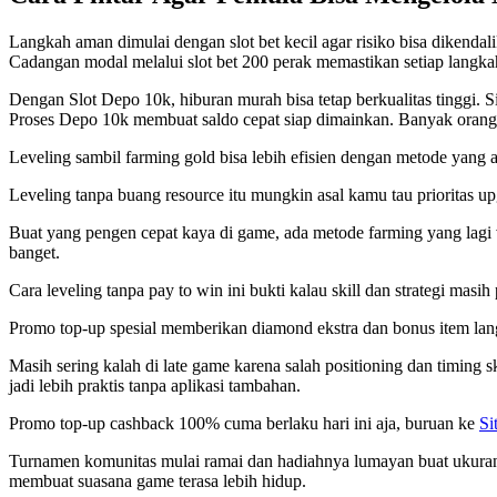
Langkah aman dimulai dengan slot bet kecil agar risiko bisa dikendali
Cadangan modal melalui slot bet 200 perak memastikan setiap langkah te
Dengan Slot Depo 10k, hiburan murah bisa tetap berkualitas tinggi. 
Proses Depo 10k membuat saldo cepat siap dimainkan. Banyak orang p
Leveling sambil farming gold bisa lebih efisien dengan metode yang
Leveling tanpa buang resource itu mungkin asal kamu tau prioritas u
Buat yang pengen cepat kaya di game, ada metode farming yang lagi
banget.
Cara leveling tanpa pay to win ini bukti kalau skill dan strategi masi
Promo top-up spesial memberikan diamond ekstra dan bonus item la
Masih sering kalah di late game karena salah positioning dan timing sk
jadi lebih praktis tanpa aplikasi tambahan.
Promo top-up cashback 100% cuma berlaku hari ini aja, buruan ke
Si
Turnamen komunitas mulai ramai dan hadiahnya lumayan buat ukuran 
membuat suasana game terasa lebih hidup.