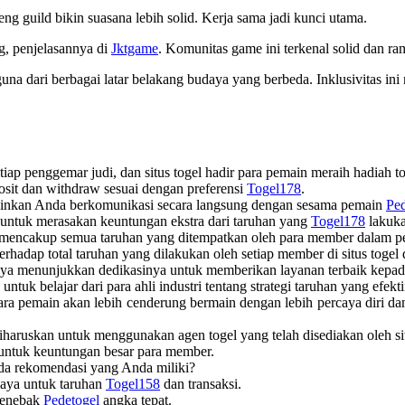
eng guild bikin suasana lebih solid. Kerja sama jadi kunci utama.
g, penjelasannya di
Jktgame
. Komunitas game ini terkenal solid dan ram
a dari berbagai latar belakang budaya yang berbeda. Inklusivitas in
iap penggemar judi, dan situs togel hadir para pemain meraih hadiah to
sit dan withdraw sesuai dengan preferensi
Togel178
.
ngkinkan Anda berkomunikasi secara langsung dengan sesama pemain
Ped
ntuk merasakan keuntungan ekstra dari taruhan yang
Togel178
lakuka
 mencakup semua taruhan yang ditempatkan oleh para member dalam p
erhadap total taruhan yang dilakukan oleh setiap member di situs togel
ercaya menunjukkan dedikasinya untuk memberikan layanan terbaik kepa
tuk belajar dari para ahli industri tentang strategi taruhan yang efe
para pemain akan lebih cenderung bermain dengan lebih percaya diri d
diharuskan untuk menggunakan agen togel yang telah disediakan oleh s
 untuk keuntungan besar para member.
ada rekomendasi yang Anda miliki?
rcaya untuk taruhan
Togel158
dan transaksi.
menebak
Pedetogel
angka tepat.