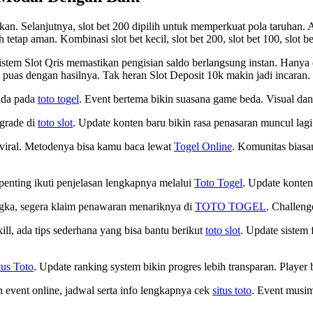
kan. Selanjutnya, slot bet 200 dipilih untuk memperkuat pola taruhan. A
tap aman. Kombinasi slot bet kecil, slot bet 200, slot bet 100, slot be
Sistem Slot Qris memastikan pengisian saldo berlangsung instan. Hany
uas dengan hasilnya. Tak heran Slot Deposit 10k makin jadi incaran.
 ada pada
toto togel
. Event bertema bikin suasana game beda. Visual dan
pgrade di
toto slot
. Update konten baru bikin rasa penasaran muncul lag
 viral. Metodenya bisa kamu baca lewat
Togel Online
. Komunitas biasa
h penting ikuti penjelasan lengkapnya melalui
Toto Togel
. Update konten
ngka, segera klaim penawaran menariknya di
TOTO TOGEL
. Challeng
ill, ada tips sederhana yang bisa bantu berikut
toto slot
. Update sistem
tus Toto
. Update ranking system bikin progres lebih transparan. Player
event online, jadwal serta info lengkapnya cek
situs toto
. Event musim