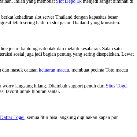
rmainan. Inilah yang membuat
Slot Depo 5k
menjadi sangat diminati di
berkat kehadiran slot server Thailand dengan kapasitas besar.
esif lebih sering hadir di slot gacor Thailand yang konsisten.
e justru bantu ngasah otak dan melatih kesabaran. Salah satu
interaksi sosial juga jadi bagian penting yang sering disepelekan. Lewat
u dan masuk catatan
keluaran macau
, membuat pecinta Toto macau
sa worry langsung hilang. Ditambah support penuh dari
Situs Togel
i favorit untuk hiburan santai.
Daftar Togel
, semua fitur bisa langsung digunakan kapan pun