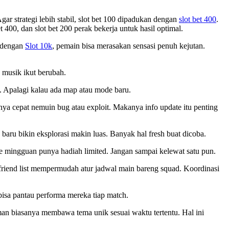
gar strategi lebih stabil, slot bet 100 dipadukan dengan
slot bet 400
.
t 400, dan slot bet 200 perak bekerja untuk hasil optimal.
a dengan
Slot 10k
, pemain bisa merasakan sensasi penuh kejutan.
 musik ikut berubah.
i. Apalagi kalau ada map atau mode baru.
nya cepat nemuin bug atau exploit. Makanya info update itu penting
 baru bikin eksplorasi makin luas. Banyak hal fresh buat dicoba.
e mingguan punya hadiah limited. Jangan sampai kelewat satu pun.
 friend list mempermudah atur jadwal main bareng squad. Koordinasi
 bisa pantau performa mereka tiap match.
an biasanya membawa tema unik sesuai waktu tertentu. Hal ini