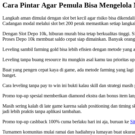
Cara Pintar Agar Pemula Bisa Mengelola
Langkah aman dimulai dengan slot bet kecil agar risiko bisa dikendali
Cadangan modal melalui slot bet 200 perak memastikan setiap langkah te
Dengan Slot Depo 10k, hiburan murah bisa tetap berkualitas tinggi. 
Proses Depo 10k membuat saldo cepat siap dimainkan. Banyak orang p
Leveling sambil farming gold bisa lebih efisien dengan metode yang
Leveling tanpa buang resource itu mungkin asal kamu tau prioritas u
Buat yang pengen cepat kaya di game, ada metode farming yang lagi
banget.
Cara leveling tanpa pay to win ini bukti kalau skill dan strategi masi
Promo top-up spesial memberikan diamond ekstra dan bonus item la
Masih sering kalah di late game karena salah positioning dan timing sk
jadi lebih praktis tanpa aplikasi tambahan.
Promo top-up cashback 100% cuma berlaku hari ini aja, buruan ke
Si
Turnamen komunitas mulai ramai dan hadiahnya lumayan buat ukuran 