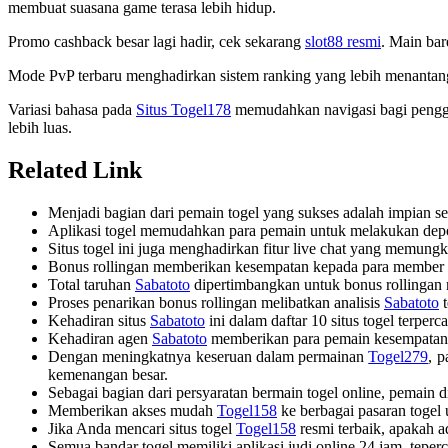
membuat suasana game terasa lebih hidup.
Promo cashback besar lagi hadir, cek sekarang
slot88 resmi
. Main bar
Mode PvP terbaru menghadirkan sistem ranking yang lebih menantan
Variasi bahasa pada
Situs Togel178
memudahkan navigasi bagi penggun
lebih luas.
Related Link
Menjadi bagian dari pemain togel yang sukses adalah impian set
Aplikasi togel memudahkan para pemain untuk melakukan depo
Situs togel ini juga menghadirkan fitur live chat yang memu
Bonus rollingan memberikan kesempatan kepada para member u
Total taruhan
Sabatoto
dipertimbangkan untuk bonus rollingan
Proses penarikan bonus rollingan melibatkan analisis
Sabatoto
t
Kehadiran situs
Sabatoto
ini dalam daftar 10 situs togel terp
Kehadiran agen
Sabatoto
memberikan para pemain kesempatan un
Dengan meningkatnya keseruan dalam permainan
Togel279
, 
kemenangan besar.
Sebagai bagian dari persyaratan bermain togel online, pemain 
Memberikan akses mudah
Togel158
ke berbagai pasaran togel
Jika Anda mencari situs togel
Togel158
resmi terbaik, apakah 
Semua bandar togel memiliki aplikasi judi online 24 jam, tepe