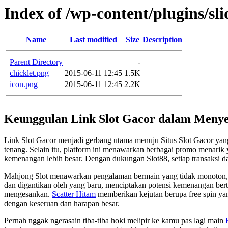
Index of /wp-content/plugins/sl
Name
Last modified
Size
Description
Parent Directory
-
chicklet.png
2015-06-11 12:45
1.5K
icon.png
2015-06-11 12:45
2.2K
Keunggulan Link Slot Gacor dalam Menyed
Link Slot Gacor menjadi gerbang utama menuju Situs Slot Gacor yan
tenang. Selain itu, platform ini menawarkan berbagai promo menari
kemenangan lebih besar. Dengan dukungan Slot88, setiap transaksi d
Mahjong Slot menawarkan pengalaman bermain yang tidak monoton, ber
dan digantikan oleh yang baru, menciptakan potensi kemenangan be
mengesankan.
Scatter Hitam
memberikan kejutan berupa free spin ya
dengan keseruan dan harapan besar.
Pernah nggak ngerasain tiba-tiba hoki melipir ke kamu pas lagi main