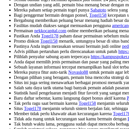
Dengan undian yang adil, pemain bisa menang besar dengan 
Mereka paham setiap pemain togel punya
Sabatoto
selera yang
Bagi penggemar bermain dengan ponsel,
Togel158
kecepatan s
Bergabung memberikan peluang besar menang hadiah besar da
Fasilitas mudah diakses sangat memuaskan pengguna
american
Permainan
nekkocapital.com
online memberikan peluang menan
Pastikan Anda
Togel178
paham dasar permainan sebelum mulai
Promo diskon
Togel158
menarik, untungnya besar di situs band
Pastinya Anda ingin merasakan sensasi bermain judi online
ped
Advis pilihan pertaruhan perlu direncanakan untuk patuh
https
Pilihlah penyalur sabung ayam terpercaya
https://kampuspoker.
Anda dapat memilih jenis permainan dan pasar yang paling 
Sebuah layanan informasi tercepat menampilkan hasil slot terbai
Mereka punya fitur auto-tarik
Novaslo88
untuk pemain agar le
Dengan pilihan yang beragam, pemain bisa mencoba strategi da
Situs ini juga sering menawarkan berbagai promosi menarik y
Salah satu daya tarik utama bagi banyak pemain adalah pasa
Statistik hasil pengeluaran menjadi fitur favorit yang sangat 
Baru daftar sebentar, kamu langsung dapet bonus aktif karena
P
Tak perlu ragu saat bermain karena
Togel158
menjamin seluruh 
Situs
Togel178
menjamin seluruh sistem berjalan fair, sehingg
Member tidak perlu khawatir akan kecurangan karena
Togel17
Tidak ada ruang untuk kecurangan saat kamu bermain dengan
Tak butuh waktu lama, pengguna sudah dapat mencoba berbaga