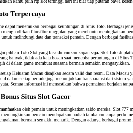
ikan kamu pilih rtp slot tertinggi hari ini biar tiap putaran bawa kese
oto Terpercaya
e dapat menemukan berbagai keuntungan di Situs Toto. Berbagai jenis 
a menghadirkan fitur-fitur unggulan yang membantu meningkatkan pen
untuk melindungi data dan transaksi pemain. Dengan berbagai fasilitas
ilihan Toto Slot yang bisa dimainkan kapan saja. Slot Toto di platfo
g banyak, tidak ada kata bosan saat mencoba peruntungan di Situs Tot
anggih di dalam game membuat suasana bermain semakin mengasyikkan.
ap Keluaran Macau disajikan secara valid dan resmi. Data Macau yang 
ncul dalam setiap periode juga menunjukkan transparansi dari sistem 
nyata. Semua informasi ini memastikan bahwa permainan berjalan tanp
onus Situs Slot Gacor
anfaatkan oleh pemain untuk meningkatkan saldo mereka. Slot 777 me
g memungkinkan pemain mendapatkan hadiah tambahan tanpa perlu me
pengalaman bermain semakin menarik. Dengan adanya berbagai promo me