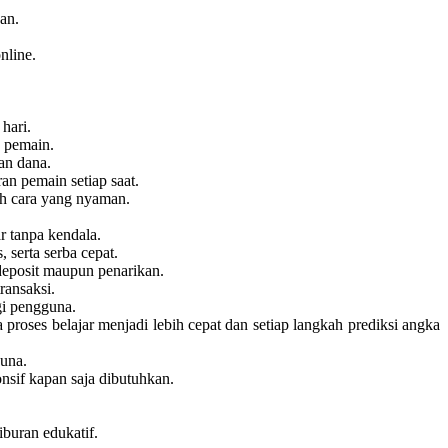
an.
nline.
 hari.
a pemain.
an dana.
n pemain setiap saat.
ih cara yang nyaman.
r tanpa kendala.
serta serba cepat.
deposit maupun penarikan.
ransaksi.
gi pengguna.
oses belajar menjadi lebih cepat dan setiap langkah prediksi angka
guna.
nsif kapan saja dibutuhkan.
iburan edukatif.