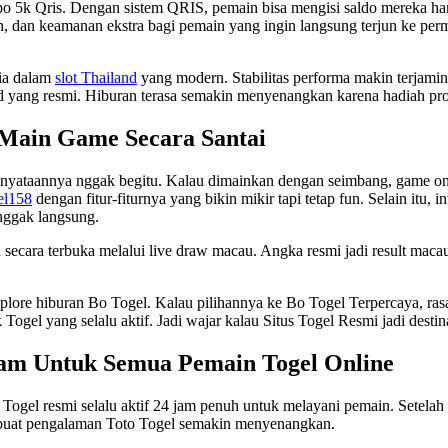
epo 5k Qris. Dengan sistem QRIS, pemain bisa mengisi saldo mereka h
n, dan keamanan ekstra bagi pemain yang ingin langsung terjun ke pe
dia dalam
slot Thailand
yang modern. Stabilitas performa makin terjamin 
nd yang resmi. Hiburan terasa semakin menyenangkan karena hadiah progr
i Main Game Secara Santai
ataannya nggak begitu. Kalau dimainkan dengan seimbang, game onlin
el158
dengan fitur-fiturnya yang bikin mikir tapi tetap fun. Selain itu, 
 nggak langsung.
cara terbuka melalui live draw macau. Angka resmi jadi result maca
plore hiburan Bo Togel. Kalau pilihannya ke Bo Togel Terpercaya, ra
gel yang selalu aktif. Jadi wajar kalau Situs Togel Resmi jadi destinas
Jam Untuk Semua Pemain Togel Online
 Togel resmi selalu aktif 24 jam penuh untuk melayani pemain. Setelah
buat pengalaman Toto Togel semakin menyenangkan.