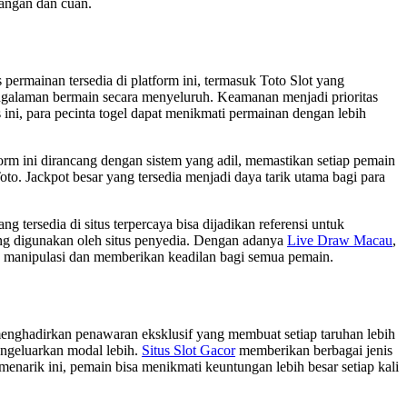
nangan dan cuan.
permainan tersedia di platform ini, termasuk Toto Slot yang
galaman bermain secara menyeluruh. Keamanan menjadi prioritas
 ini, para pecinta togel dapat menikmati permainan dengan lebih
rm ini dirancang dengan sistem yang adil, memastikan setiap pemain
o. Jackpot besar yang tersedia menjadi daya tarik utama bagi para
tersedia di situs terpercaya bisa dijadikan referensi untuk
yang digunakan oleh situs penyedia. Dengan adanya
Live Draw Macau
,
a manipulasi dan memberikan keadilan bagi semua pemain.
nghadirkan penawaran eksklusif yang membuat setiap taruhan lebih
ngeluarkan modal lebih.
Situs Slot Gacor
memberikan berbagai jenis
narik ini, pemain bisa menikmati keuntungan lebih besar setiap kali