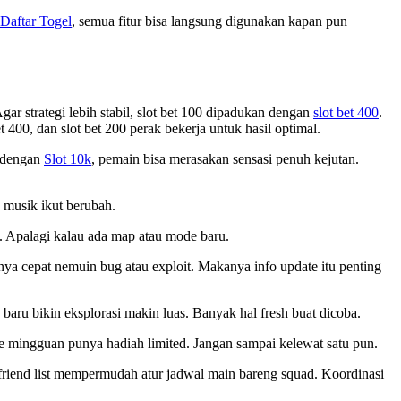
Daftar Togel
, semua fitur bisa langsung digunakan kapan pun
gar strategi lebih stabil, slot bet 100 dipadukan dengan
slot bet 400
.
t 400, dan slot bet 200 perak bekerja untuk hasil optimal.
a dengan
Slot 10k
, pemain bisa merasakan sensasi penuh kejutan.
 musik ikut berubah.
i. Apalagi kalau ada map atau mode baru.
nya cepat nemuin bug atau exploit. Makanya info update itu penting
 baru bikin eksplorasi makin luas. Banyak hal fresh buat dicoba.
e mingguan punya hadiah limited. Jangan sampai kelewat satu pun.
 friend list mempermudah atur jadwal main bareng squad. Koordinasi