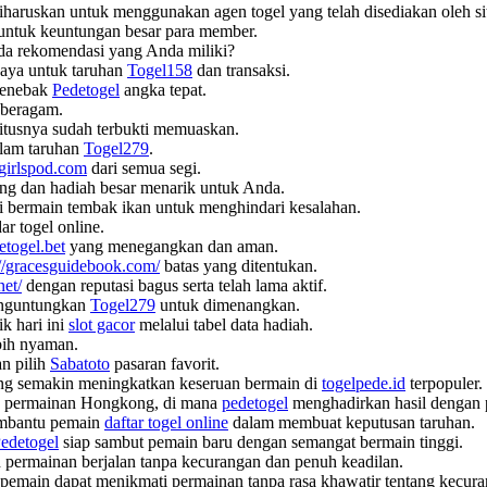
diharuskan untuk menggunakan agen togel yang telah disediakan oleh s
 untuk keuntungan besar para member.
ada rekomendasi yang Anda miliki?
rcaya untuk taruhan
Togel158
dan transaksi.
menebak
Pedetogel
angka tepat.
 beragam.
itusnya sudah terbukti memuaskan.
lam taruhan
Togel279
.
girlspod.com
dari semua segi.
g dan hadiah besar menarik untuk Anda.
 bermain tembak ikan untuk menghindari kesalahan.
ar togel online.
etogel.bet
yang menegangkan dan aman.
://gracesguidebook.com/
batas yang ditentukan.
net/
dengan reputasi bagus serta telah lama aktif.
menguntungkan
Togel279
untuk dimenangkan.
k hari ini
slot gacor
melalui tabel data hadiah.
bih nyaman.
n pilih
Sabatoto
pasaran favorit.
ang semakin meningkatkan keseruan bermain di
togelpede.id
terpopuler.
ran permainan Hongkong, di mana
pedetogel
menghadirkan hasil dengan 
membantu pemain
daftar togel online
dalam membuat keputusan taruhan.
edetogel
siap sambut pemain baru dengan semangat bermain tinggi.
permainan berjalan tanpa kecurangan dan penuh keadilan.
a pemain dapat menikmati permainan tanpa rasa khawatir tentang kecur