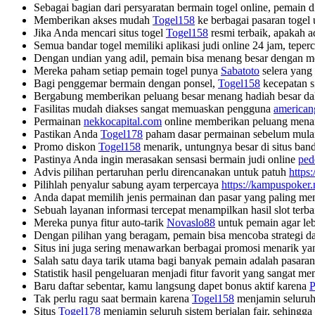
Sebagai bagian dari persyaratan bermain togel online, pemain 
Memberikan akses mudah
Togel158
ke berbagai pasaran togel
Jika Anda mencari situs togel
Togel158
resmi terbaik, apakah 
Semua bandar togel memiliki aplikasi judi online 24 jam, tepe
Dengan undian yang adil, pemain bisa menang besar dengan 
Mereka paham setiap pemain togel punya
Sabatoto
selera yang
Bagi penggemar bermain dengan ponsel,
Togel158
kecepatan s
Bergabung memberikan peluang besar menang hadiah besar da
Fasilitas mudah diakses sangat memuaskan pengguna
american
Permainan
nekkocapital.com
online memberikan peluang menan
Pastikan Anda
Togel178
paham dasar permainan sebelum mulai
Promo diskon
Togel158
menarik, untungnya besar di situs band
Pastinya Anda ingin merasakan sensasi bermain judi online
ped
Advis pilihan pertaruhan perlu direncanakan untuk patuh
https
Pilihlah penyalur sabung ayam terpercaya
https://kampuspoker.
Anda dapat memilih jenis permainan dan pasar yang paling 
Sebuah layanan informasi tercepat menampilkan hasil slot terbai
Mereka punya fitur auto-tarik
Novaslo88
untuk pemain agar le
Dengan pilihan yang beragam, pemain bisa mencoba strategi da
Situs ini juga sering menawarkan berbagai promosi menarik y
Salah satu daya tarik utama bagi banyak pemain adalah pasa
Statistik hasil pengeluaran menjadi fitur favorit yang sangat 
Baru daftar sebentar, kamu langsung dapet bonus aktif karena
P
Tak perlu ragu saat bermain karena
Togel158
menjamin seluruh 
Situs
Togel178
menjamin seluruh sistem berjalan fair, sehingg