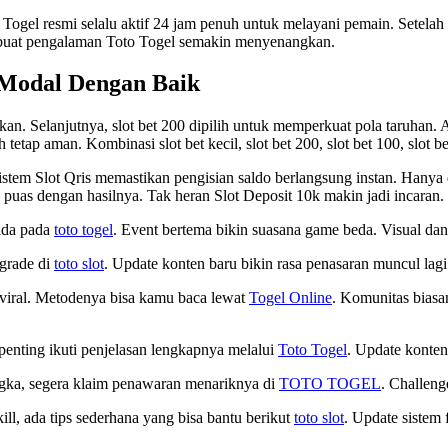
 Togel resmi selalu aktif 24 jam penuh untuk melayani pemain. Setelah
buat pengalaman Toto Togel semakin menyenangkan.
 Modal Dengan Baik
kan. Selanjutnya, slot bet 200 dipilih untuk memperkuat pola taruhan. A
tap aman. Kombinasi slot bet kecil, slot bet 200, slot bet 100, slot be
Sistem Slot Qris memastikan pengisian saldo berlangsung instan. Hany
uas dengan hasilnya. Tak heran Slot Deposit 10k makin jadi incaran.
 ada pada
toto togel
. Event bertema bikin suasana game beda. Visual dan
pgrade di
toto slot
. Update konten baru bikin rasa penasaran muncul lag
 viral. Metodenya bisa kamu baca lewat
Togel Online
. Komunitas biasa
h penting ikuti penjelasan lengkapnya melalui
Toto Togel
. Update konten
ngka, segera klaim penawaran menariknya di
TOTO TOGEL
. Challeng
ill, ada tips sederhana yang bisa bantu berikut
toto slot
. Update sistem