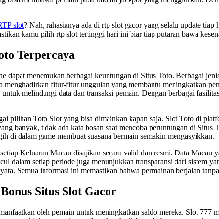
RTP slot
? Nah, rahasianya ada di rtp slot gacor yang selalu update tiap h
ikan kamu pilih rtp slot tertinggi hari ini biar tiap putaran bawa kese
oto Terpercaya
e dapat menemukan berbagai keuntungan di Situs Toto. Berbagai jenis 
a menghadirkan fitur-fitur unggulan yang membantu meningkatkan pen
untuk melindungi data dan transaksi pemain. Dengan berbagai fasilitas
ilihan Toto Slot yang bisa dimainkan kapan saja. Slot Toto di platfo
g banyak, tidak ada kata bosan saat mencoba peruntungan di Situs Tot
anggih di dalam game membuat suasana bermain semakin mengasyikkan.
ap Keluaran Macau disajikan secara valid dan resmi. Data Macau yang 
ncul dalam setiap periode juga menunjukkan transparansi dari sistem 
nyata. Semua informasi ini memastikan bahwa permainan berjalan tanp
onus Situs Slot Gacor
anfaatkan oleh pemain untuk meningkatkan saldo mereka. Slot 777 me