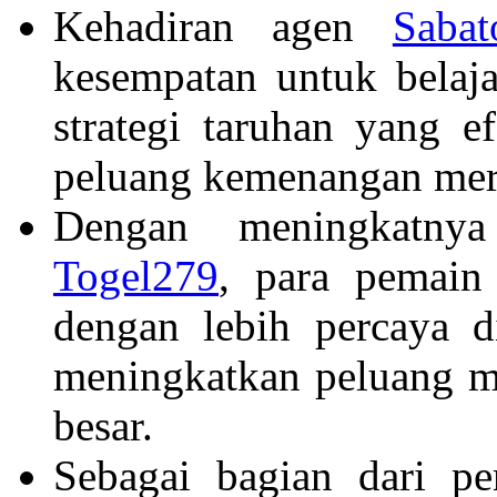
Kehadiran agen
Sabat
kesempatan untuk belajar
strategi taruhan yang e
peluang kemenangan mer
Dengan meningkatnya
Togel279
, para pemain
dengan lebih percaya d
meningkatkan peluang m
besar.
Sebagai bagian dari pe