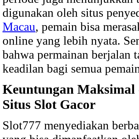
digunakan oleh situs peny
Macau
, pemain bisa meras
online yang lebih nyata. S
bahwa permainan berjalan 
keadilan bagi semua pemain
Keuntungan Maksimal 
Situs Slot Gacor
Slot777 menyediakan berb