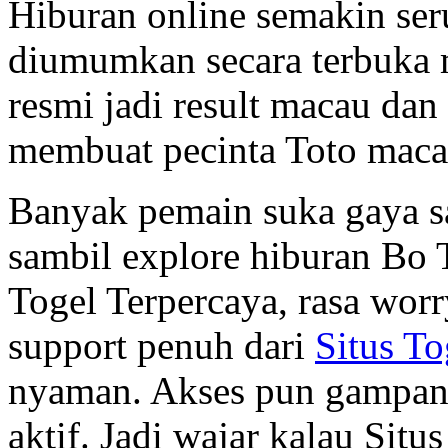
Hiburan online semakin se
diumumkan secara terbuka 
resmi jadi result macau da
membuat pecinta Toto maca
Banyak pemain suka gaya sa
sambil explore hiburan Bo 
Togel Terpercaya, rasa wor
support penuh dari
Situs To
nyaman. Akses pun gampang
aktif. Jadi wajar kalau Situ