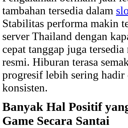
tambahan tersedia dalam
sl
Stabilitas performa makin t
server Thailand dengan kap
cepat tanggap juga tersedia 
resmi. Hiburan terasa sem
progresif lebih sering hadir
konsisten.
Banyak Hal Positif yan
Game Secara Santai