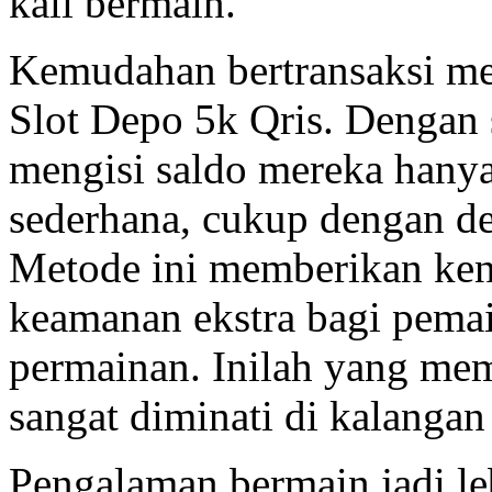
kali bermain.
Kemudahan bertransaksi men
Slot Depo 5k Qris. Dengan 
mengisi saldo mereka hany
sederhana, cukup dengan dep
Metode ini memberikan ken
keamanan ekstra bagi pemai
permainan. Inilah yang m
sangat diminati di kalangan
Pengalaman bermain jadi le