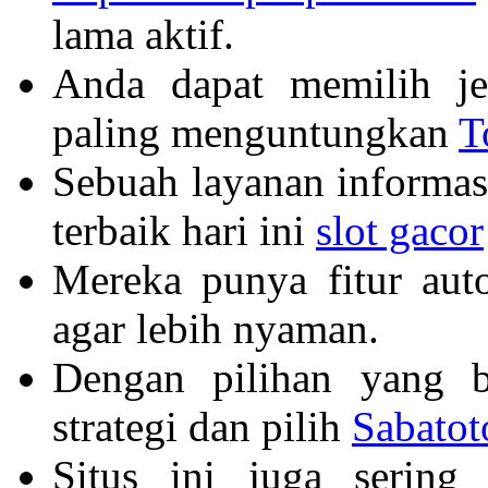
lama aktif.
Anda dapat memilih je
paling menguntungkan
T
Sebuah layanan informasi
terbaik hari ini
slot gacor
Mereka punya fitur aut
agar lebih nyaman.
Dengan pilihan yang 
strategi dan pilih
Sabatot
Situs ini juga sering