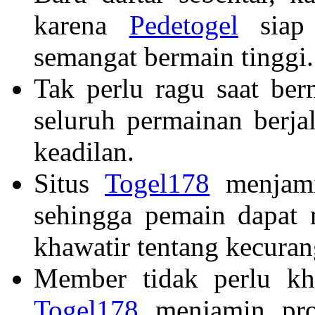
karena
Pedetogel
siap 
semangat bermain tinggi.
Tak perlu ragu saat be
seluruh permainan berj
keadilan.
Situs
Togel178
menjamin
sehingga pemain dapat 
khawatir tentang kecuran
Member tidak perlu kh
Togel178
menjamin pros