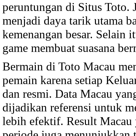
peruntungan di Situs Toto. 
menjadi daya tarik utama b
kemenangan besar. Selain itu
game membuat suasana ber
Bermain di Toto Macau me
pemain karena setiap Kelua
dan resmi. Data Macau yang 
dijadikan referensi untuk m
lebih efektif. Result Maca
periode juga menunjukkan t