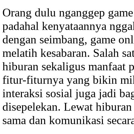
Orang dulu nganggep game
padahal kenyataannya ngga
dengan seimbang, game onli
melatih kesabaran. Salah sa
hiburan sekaligus manfaat p
fitur-fiturnya yang bikin mik
interaksi sosial juga jadi b
disepelekan. Lewat hiburan i
sama dan komunikasi secar