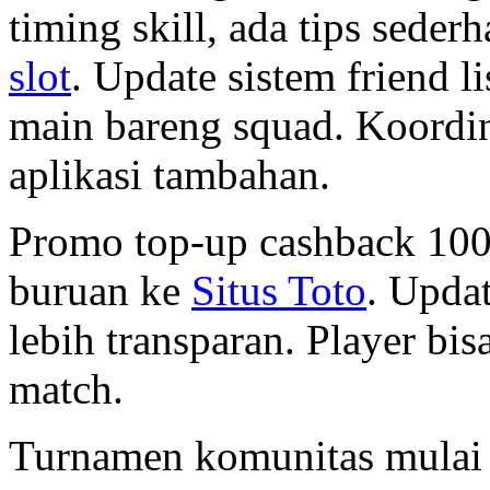
timing skill, ada tips seder
slot
. Update sistem friend 
main bareng squad. Koordina
aplikasi tambahan.
Promo top-up cashback 100%
buruan ke
Situs Toto
. Upda
lebih transparan. Player bi
match.
Turnamen komunitas mulai 