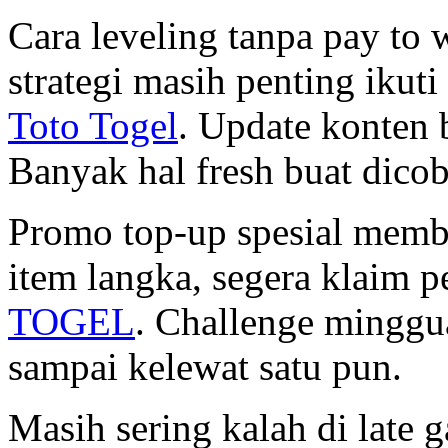
Cara leveling tanpa pay to w
strategi masih penting ikut
Toto Togel
. Update konten 
Banyak hal fresh buat dicob
Promo top-up spesial memb
item langka, segera klaim 
TOGEL
. Challenge minggu
sampai kelewat satu pun.
Masih sering kalah di late 