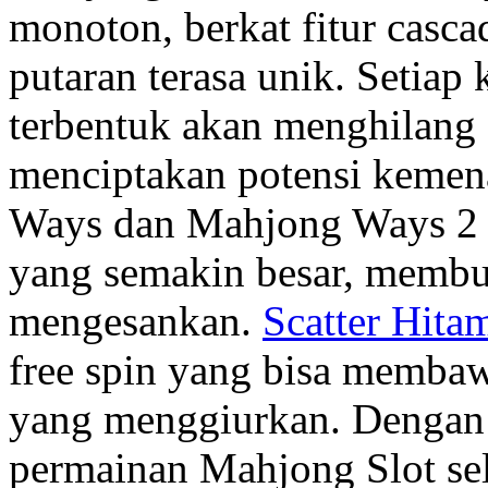
monoton, berkat fitur casca
putaran terasa unik. Setiap
terbentuk akan menghilang 
menciptakan potensi kemen
Ways dan Mahjong Ways 2 
yang semakin besar, membu
mengesankan.
Scatter Hita
free spin yang bisa memba
yang menggiurkan. Dengan k
permainan Mahjong Slot se