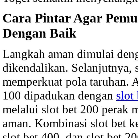
Cara Pintar Agar Pemu
Dengan Baik
Langkah aman dimulai dengan
dikendalikan. Selanjutnya, s
memperkuat pola taruhan. Aga
100 dipadukan dengan
slot
melalui slot bet 200 perak 
aman. Kombinasi slot bet kec
slot bet 400, dan slot bet 2