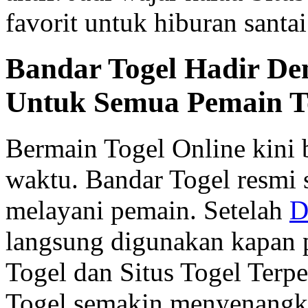
favorit untuk hiburan santai
Bandar Togel Hadir D
Untuk Semua Pemain To
Bermain Togel Online kini b
waktu. Bandar Togel resmi 
melayani pemain. Setelah
D
langsung digunakan kapan
Togel dan Situs Togel Ter
Togel semakin menyenangk