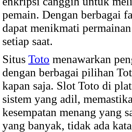
enkripsi canggih untuk meli
pemain. Dengan berbagai fasi
dapat menikmati permainan
setiap saat.
Situs
Toto
menawarkan peng
dengan berbagai pilihan To
kapan saja. Slot Toto di pl
sistem yang adil, memastik
kesempatan menang yang sa
yang banyak, tidak ada kat