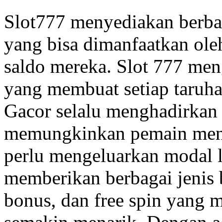
Slot777 menyediakan berb
yang bisa dimanfaatkan ol
saldo mereka. Slot 777 men
yang membuat setiap taruh
Gacor selalu menghadirkan
memungkinkan pemain mend
perlu mengeluarkan modal 
memberikan berbagai jenis 
bonus, dan free spin yang