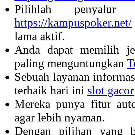
Pilihlah penyalur
https://kampuspoker.net/
lama aktif.
Anda dapat memilih je
paling menguntungkan
T
Sebuah layanan informasi
terbaik hari ini
slot gacor
Mereka punya fitur aut
agar lebih nyaman.
Dengan pilihan yang 