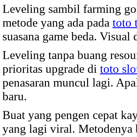
Leveling sambil farming gol
metode yang ada pada
toto 
suasana game beda. Visual 
Leveling tanpa buang resou
prioritas upgrade di
toto slo
penasaran muncul lagi. Apa
baru.
Buat yang pengen cepat kay
yang lagi viral. Metodenya