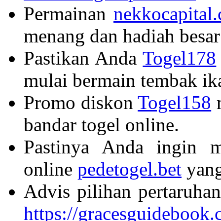
Permainan
nekkocapital
menang dan hadiah besar
Pastikan Anda
Togel178
mulai bermain tembak ik
Promo diskon
Togel158
m
bandar togel online.
Pastinya Anda ingin m
online
pedetogel.bet
yang
Advis pilihan pertaruha
https://gracesguidebook.