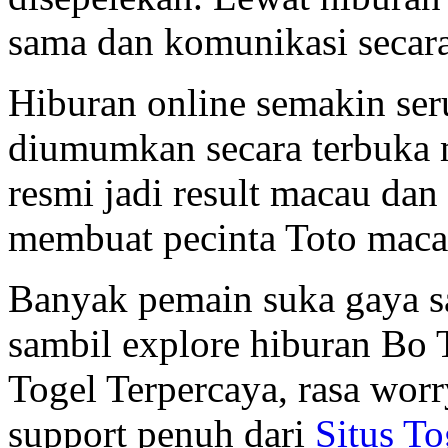
sama dan komunikasi secar
Hiburan online semakin se
diumumkan secara terbuka 
resmi jadi result macau da
membuat pecinta Toto maca
Banyak pemain suka gaya sa
sambil explore hiburan Bo 
Togel Terpercaya, rasa wor
support penuh dari
Situs To