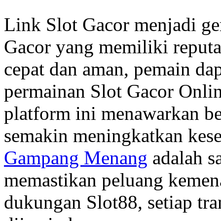
Link Slot Gacor menjadi ge
Gacor yang memiliki reputa
cepat dan aman, pemain dap
permainan Slot Gacor Online
platform ini menawarkan b
semakin meningkatkan kes
Gampang Menang
adalah sa
memastikan peluang kemena
dukungan Slot88, setiap tra