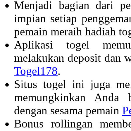
Menjadi bagian dari pe
impian setiap penggemar 
pemain meraih hadiah tog
Aplikasi togel mem
melakukan deposit dan w
Togel178
.
Situs togel ini juga me
memungkinkan Anda be
dengan sesama pemain
P
Bonus rollingan membe