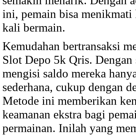
semakin menarik. Dengan a
ini, pemain bisa menikmati 
kali bermain.
Kemudahan bertransaksi men
Slot Depo 5k Qris. Dengan 
mengisi saldo mereka hany
sederhana, cukup dengan dep
Metode ini memberikan ken
keamanan ekstra bagi pemai
permainan. Inilah yang m