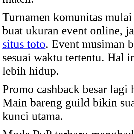
Turnamen komunitas mulai 
buat ukuran event online, j
situs toto
. Event musiman 
sesuai waktu tertentu. Hal 
lebih hidup.
Promo cashback besar lagi 
Main bareng guild bikin sua
kunci utama.