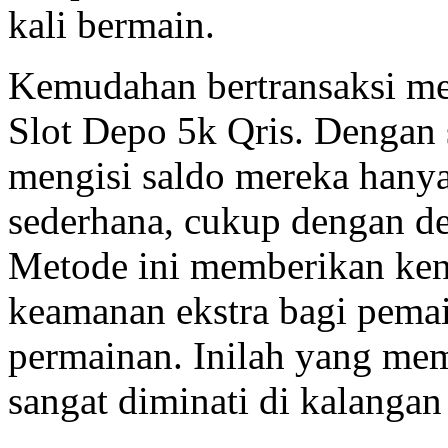
kali bermain.
Kemudahan bertransaksi men
Slot Depo 5k Qris. Dengan 
mengisi saldo mereka hany
sederhana, cukup dengan dep
Metode ini memberikan ken
keamanan ekstra bagi pemai
permainan. Inilah yang m
sangat diminati di kalangan