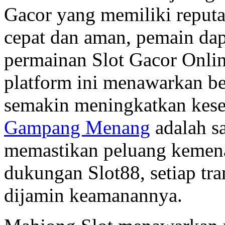
Gacor yang memiliki reputa
cepat dan aman, pemain dap
permainan Slot Gacor Online
platform ini menawarkan b
semakin meningkatkan kes
Gampang Menang
adalah sa
memastikan peluang kemena
dukungan Slot88, setiap tra
dijamin keamanannya.