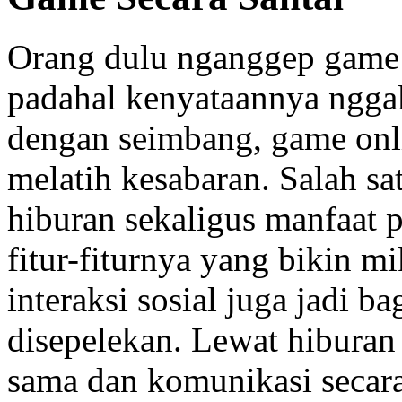
Orang dulu nganggep game
padahal kenyataannya ngga
dengan seimbang, game onli
melatih kesabaran. Salah sa
hiburan sekaligus manfaat p
fitur-fiturnya yang bikin mik
interaksi sosial juga jadi b
disepelekan. Lewat hiburan i
sama dan komunikasi secar