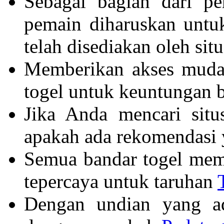
Sebagai bagian dari pe
pemain diharuskan untu
telah disediakan oleh sit
Memberikan akses mud
togel untuk keuntungan 
Jika Anda mencari sit
apakah ada rekomendasi 
Semua bandar togel memil
tepercaya untuk taruhan
Dengan undian yang ad