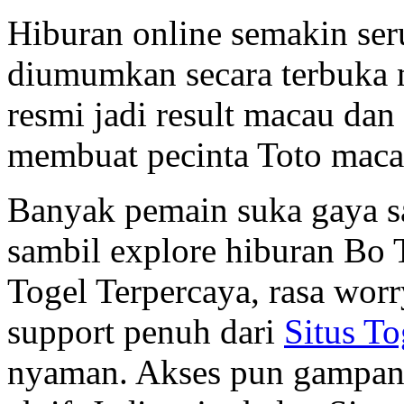
Hiburan online semakin se
diumumkan secara terbuka 
resmi jadi result macau da
membuat pecinta Toto maca
Banyak pemain suka gaya sa
sambil explore hiburan Bo 
Togel Terpercaya, rasa wor
support penuh dari
Situs To
nyaman. Akses pun gampang