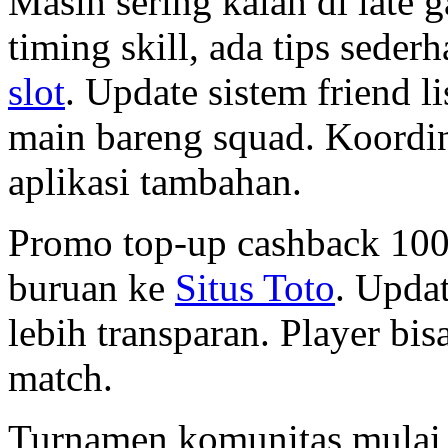
Masih sering kalah di late 
timing skill, ada tips seder
slot
. Update sistem friend 
main bareng squad. Koordina
aplikasi tambahan.
Promo top-up cashback 100%
buruan ke
Situs Toto
. Upda
lebih transparan. Player bi
match.
Turnamen komunitas mulai 