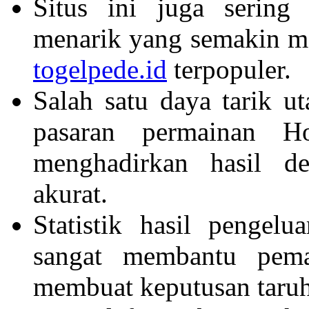
Situs ini juga sering
menarik yang semakin m
togelpede.id
terpopuler.
Salah satu daya tarik 
pasaran permainan 
menghadirkan hasil d
akurat.
Statistik hasil pengelu
sangat membantu pe
membuat keputusan taru