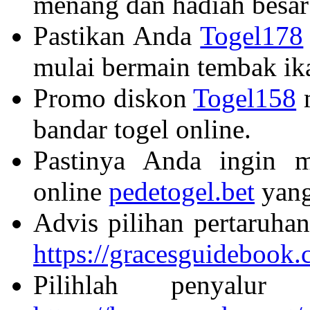
menang dan hadiah besar
Pastikan Anda
Togel178
mulai bermain tembak ik
Promo diskon
Togel158
m
bandar togel online.
Pastinya Anda ingin m
online
pedetogel.bet
yang
Advis pilihan pertaruha
https://gracesguidebook.
Pilihlah penyalur