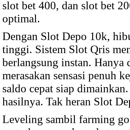
slot bet 400, dan slot bet 2
optimal.
Dengan Slot Depo 10k, hibu
tinggi. Sistem Slot Qris me
berlangsung instan. Hanya
merasakan sensasi penuh k
saldo cepat siap dimainkan
hasilnya. Tak heran Slot De
Leveling sambil farming gol