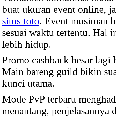
buat ukuran event online, j
situs toto
. Event musiman 
sesuai waktu tertentu. Hal 
lebih hidup.
Promo cashback besar lagi 
Main bareng guild bikin sua
kunci utama.
Mode PvP terbaru menghadi
menantang, penjelasannya 