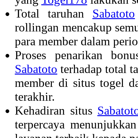
Total taruhan
Sabatoto
rollingan mencakup semu
para member dalam perio
Proses penarikan bonus
Sabatoto
terhadap total t
member di situs togel 
terakhir.
Kehadiran situs
Sabatot
terpercaya menunjukkan