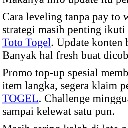
Cara leveling tanpa pay to w
strategi masih penting ikut
Toto Togel
. Update konten 
Banyak hal fresh buat dicob
Promo top-up spesial memb
item langka, segera klaim 
TOGEL
. Challenge minggu
sampai kelewat satu pun.