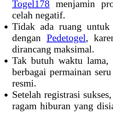
Togel178
menjamin pros
celah negatif.
Tidak ada ruang untuk
dengan
Pedetogel
, kar
dirancang maksimal.
Tak butuh waktu lama,
berbagai permainan ser
resmi.
Setelah registrasi sukse
ragam hiburan yang dis