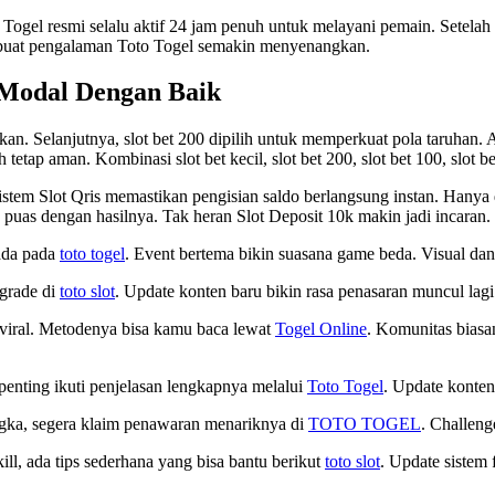
 Togel resmi selalu aktif 24 jam penuh untuk melayani pemain. Setelah
buat pengalaman Toto Togel semakin menyenangkan.
 Modal Dengan Baik
kan. Selanjutnya, slot bet 200 dipilih untuk memperkuat pola taruhan. A
tap aman. Kombinasi slot bet kecil, slot bet 200, slot bet 100, slot be
Sistem Slot Qris memastikan pengisian saldo berlangsung instan. Hany
uas dengan hasilnya. Tak heran Slot Deposit 10k makin jadi incaran.
 ada pada
toto togel
. Event bertema bikin suasana game beda. Visual dan
pgrade di
toto slot
. Update konten baru bikin rasa penasaran muncul lag
 viral. Metodenya bisa kamu baca lewat
Togel Online
. Komunitas biasa
h penting ikuti penjelasan lengkapnya melalui
Toto Togel
. Update konten
ngka, segera klaim penawaran menariknya di
TOTO TOGEL
. Challeng
ill, ada tips sederhana yang bisa bantu berikut
toto slot
. Update sistem