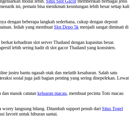
ngeluarkan modal lebih.
Situs Slot Gacor
memberikan berbagai jenis
narik ini, pemain bisa menikmati keuntungan lebih besar setiap kali
anya dengan beberapa langkah sederhana, cukup dengan deposit
rmainan. Inilah yang membuat
Slot Depo 5k
menjadi sangat diminati di
berkat kehadiran slot server Thailand dengan kapasitas besar.
esif lebih sering hadir di slot gacor Thailand yang konsisten.
e justru bantu ngasah otak dan melatih kesabaran. Salah satu
interaksi sosial juga jadi bagian penting yang sering disepelekan. Lewat
u dan masuk catatan
keluaran macau
, membuat pecinta Toto macau
sa worry langsung hilang. Ditambah support penuh dari
Situs Togel
i favorit untuk hiburan santai.