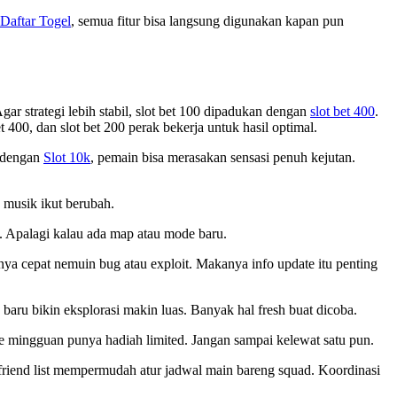
Daftar Togel
, semua fitur bisa langsung digunakan kapan pun
gar strategi lebih stabil, slot bet 100 dipadukan dengan
slot bet 400
.
t 400, dan slot bet 200 perak bekerja untuk hasil optimal.
a dengan
Slot 10k
, pemain bisa merasakan sensasi penuh kejutan.
 musik ikut berubah.
i. Apalagi kalau ada map atau mode baru.
nya cepat nemuin bug atau exploit. Makanya info update itu penting
 baru bikin eksplorasi makin luas. Banyak hal fresh buat dicoba.
e mingguan punya hadiah limited. Jangan sampai kelewat satu pun.
 friend list mempermudah atur jadwal main bareng squad. Koordinasi