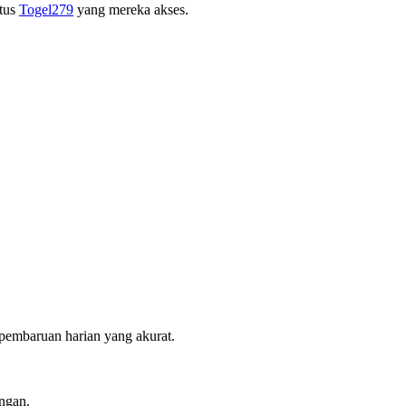
itus
Togel279
yang mereka akses.
pembaruan harian yang akurat.
angan.