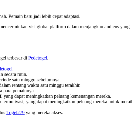
ah. Pemain baru jadi lebih cepat adaptasi.
i mencerminkan visi global platform dalam menjangkau audiens yang
gel terbesar di
Pedetogel
.
etogel
.
n secara rutin.
eriode satu minggu sebelumnya.
 dalam rentang waktu satu minggu terakhir.
da para pemainnya.
ktif, yang dapat meningkatkan peluang kemenangan mereka.
an termotivasi, yang dapat meningkatkan peluang mereka untuk meraih
itus
Togel279
yang mereka akses.