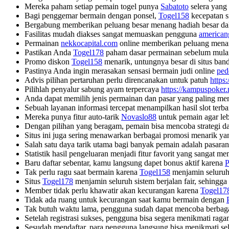
Mereka paham setiap pemain togel punya
Sabatoto
selera yang
Bagi penggemar bermain dengan ponsel,
Togel158
kecepatan s
Bergabung memberikan peluang besar menang hadiah besar da
Fasilitas mudah diakses sangat memuaskan pengguna
american
Permainan
nekkocapital.com
online memberikan peluang menan
Pastikan Anda
Togel178
paham dasar permainan sebelum mulai
Promo diskon
Togel158
menarik, untungnya besar di situs band
Pastinya Anda ingin merasakan sensasi bermain judi online
ped
Advis pilihan pertaruhan perlu direncanakan untuk patuh
https
Pilihlah penyalur sabung ayam terpercaya
https://kampuspoker.
Anda dapat memilih jenis permainan dan pasar yang paling 
Sebuah layanan informasi tercepat menampilkan hasil slot terbai
Mereka punya fitur auto-tarik
Novaslo88
untuk pemain agar le
Dengan pilihan yang beragam, pemain bisa mencoba strategi da
Situs ini juga sering menawarkan berbagai promosi menarik y
Salah satu daya tarik utama bagi banyak pemain adalah pasa
Statistik hasil pengeluaran menjadi fitur favorit yang sangat 
Baru daftar sebentar, kamu langsung dapet bonus aktif karena
P
Tak perlu ragu saat bermain karena
Togel158
menjamin seluruh 
Situs
Togel178
menjamin seluruh sistem berjalan fair, sehingg
Member tidak perlu khawatir akan kecurangan karena
Togel17
Tidak ada ruang untuk kecurangan saat kamu bermain dengan
Tak butuh waktu lama, pengguna sudah dapat mencoba berbaga
Setelah registrasi sukses, pengguna bisa segera menikmati ra
Sesudah mendaftar, para pengguna langsung bisa menikmati selu