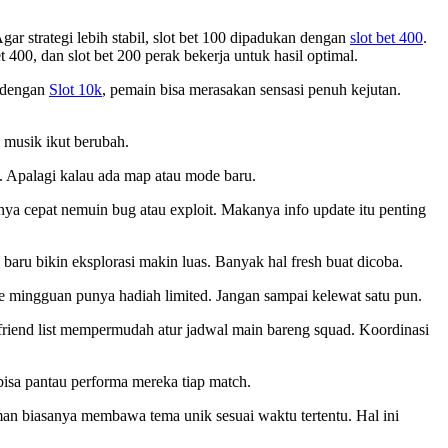
gar strategi lebih stabil, slot bet 100 dipadukan dengan
slot bet 400
.
t 400, dan slot bet 200 perak bekerja untuk hasil optimal.
a dengan
Slot 10k
, pemain bisa merasakan sensasi penuh kejutan.
 musik ikut berubah.
i. Apalagi kalau ada map atau mode baru.
nya cepat nemuin bug atau exploit. Makanya info update itu penting
 baru bikin eksplorasi makin luas. Banyak hal fresh buat dicoba.
e mingguan punya hadiah limited. Jangan sampai kelewat satu pun.
 friend list mempermudah atur jadwal main bareng squad. Koordinasi
 bisa pantau performa mereka tiap match.
an biasanya membawa tema unik sesuai waktu tertentu. Hal ini