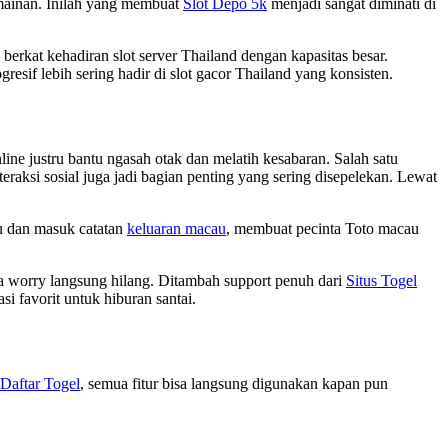
rmainan. Inilah yang membuat
Slot Depo 5k
menjadi sangat diminati di
berkat kehadiran slot server Thailand dengan kapasitas besar.
esif lebih sering hadir di slot gacor Thailand yang konsisten.
e justru bantu ngasah otak dan melatih kesabaran. Salah satu
interaksi sosial juga jadi bagian penting yang sering disepelekan. Lewat
u dan masuk catatan
keluaran macau
, membuat pecinta Toto macau
sa worry langsung hilang. Ditambah support penuh dari
Situs Togel
i favorit untuk hiburan santai.
Daftar Togel
, semua fitur bisa langsung digunakan kapan pun