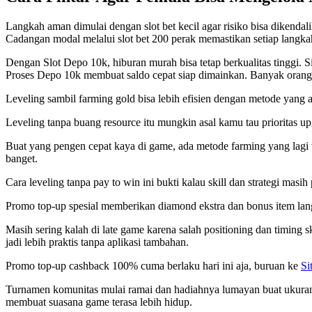
Langkah aman dimulai dengan slot bet kecil agar risiko bisa dikendali
Cadangan modal melalui slot bet 200 perak memastikan setiap langkah te
Dengan Slot Depo 10k, hiburan murah bisa tetap berkualitas tinggi. 
Proses Depo 10k membuat saldo cepat siap dimainkan. Banyak orang p
Leveling sambil farming gold bisa lebih efisien dengan metode yang
Leveling tanpa buang resource itu mungkin asal kamu tau prioritas u
Buat yang pengen cepat kaya di game, ada metode farming yang lagi
banget.
Cara leveling tanpa pay to win ini bukti kalau skill dan strategi masi
Promo top-up spesial memberikan diamond ekstra dan bonus item la
Masih sering kalah di late game karena salah positioning dan timing sk
jadi lebih praktis tanpa aplikasi tambahan.
Promo top-up cashback 100% cuma berlaku hari ini aja, buruan ke
Si
Turnamen komunitas mulai ramai dan hadiahnya lumayan buat ukuran 
membuat suasana game terasa lebih hidup.