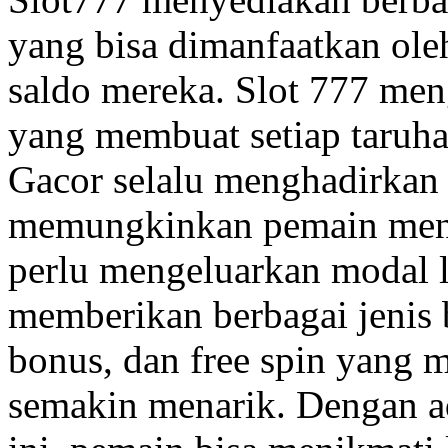
yang bisa dimanfaatkan ol
saldo mereka. Slot 777 men
yang membuat setiap taruh
Gacor selalu menghadirkan
memungkinkan pemain mend
perlu mengeluarkan modal 
memberikan berbagai jenis 
bonus, dan free spin yang
semakin menarik. Dengan a