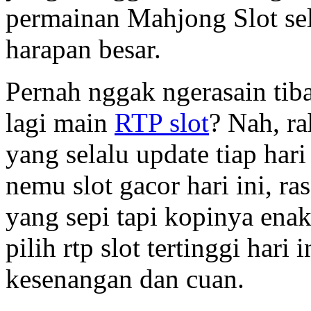
permainan Mahjong Slot se
harapan besar.
Pernah nggak ngerasain tiba
lagi main
RTP slot
? Nah, ra
yang selalu update tiap hari
nemu slot gacor hari ini, 
yang sepi tapi kopinya enak
pilih rtp slot tertinggi hari 
kesenangan dan cuan.