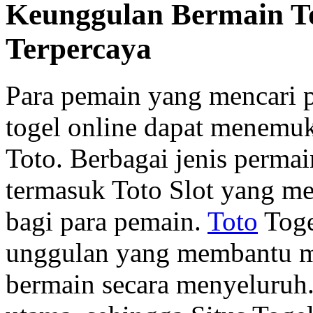
Keunggulan Bermain Tot
Terpercaya
Para pemain yang mencari 
togel online dapat menemuk
Toto. Berbagai jenis permain
termasuk Toto Slot yang m
bagi para pemain.
Toto
Toge
unggulan yang membantu m
bermain secara menyeluruh.