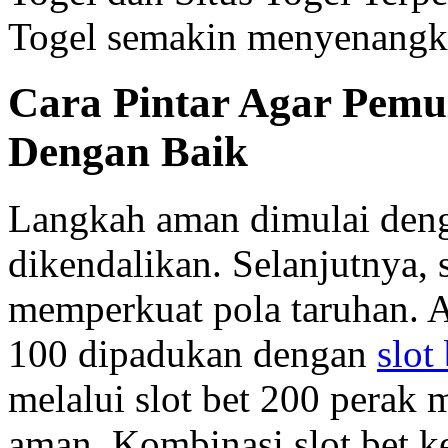
Togel semakin menyenangk
Cara Pintar Agar Pemu
Dengan Baik
Langkah aman dimulai dengan
dikendalikan. Selanjutnya, s
memperkuat pola taruhan. Aga
100 dipadukan dengan
slot
melalui slot bet 200 perak 
aman. Kombinasi slot bet kec