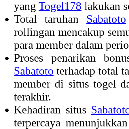
yang
Togel178
lakukan se
Total taruhan
Sabatoto
rollingan mencakup semu
para member dalam perio
Proses penarikan bonus
Sabatoto
terhadap total t
member di situs togel 
terakhir.
Kehadiran situs
Sabatot
terpercaya menunjukkan