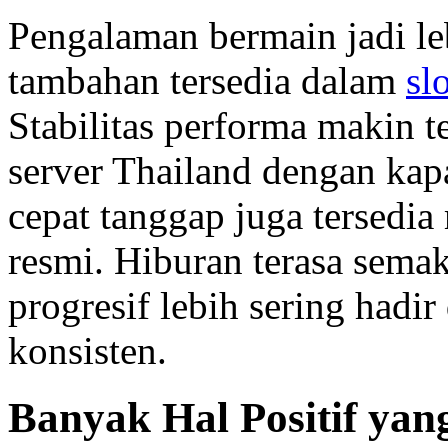
Pengalaman bermain jadi le
tambahan tersedia dalam
sl
Stabilitas performa makin t
server Thailand dengan kap
cepat tanggap juga tersedia 
resmi. Hiburan terasa sem
progresif lebih sering hadir
konsisten.
Banyak Hal Positif yan