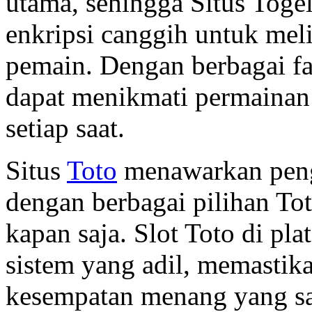
utama, sehingga Situs Toge
enkripsi canggih untuk meli
pemain. Dengan berbagai fasi
dapat menikmati permainan
setiap saat.
Situs
Toto
menawarkan peng
dengan berbagai pilihan To
kapan saja. Slot Toto di pl
sistem yang adil, memastik
kesempatan menang yang sa