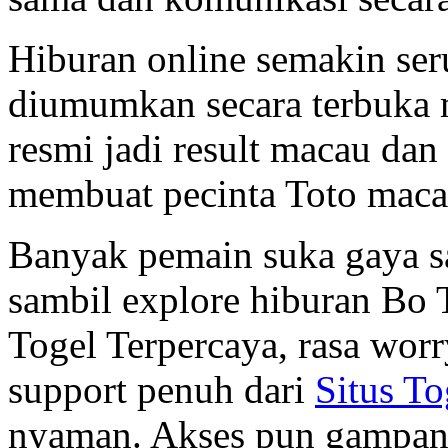
Hiburan online semakin se
diumumkan secara terbuka 
resmi jadi result macau da
membuat pecinta Toto maca
Banyak pemain suka gaya sa
sambil explore hiburan Bo 
Togel Terpercaya, rasa wor
support penuh dari
Situs To
nyaman. Akses pun gampang