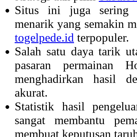
Situs ini juga sering
menarik yang semakin m
togelpede.id
terpopuler.
Salah satu daya tarik 
pasaran permainan 
menghadirkan hasil d
akurat.
Statistik hasil pengelu
sangat membantu pe
membuat keputusan taru