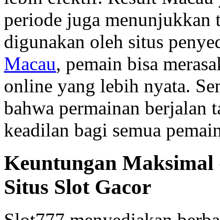
periode juga menunjukkan t
digunakan oleh situs peny
Macau
, pemain bisa meras
online yang lebih nyata. S
bahwa permainan berjalan 
keadilan bagi semua pemain
Keuntungan Maksimal 
Situs Slot Gacor
Slot777 menyediakan berb