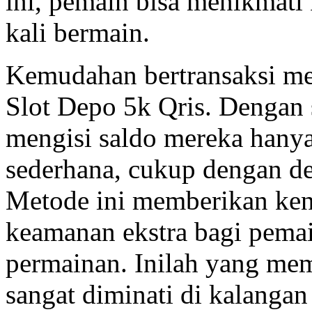
ini, pemain bisa menikmati 
kali bermain.
Kemudahan bertransaksi men
Slot Depo 5k Qris. Dengan 
mengisi saldo mereka hany
sederhana, cukup dengan dep
Metode ini memberikan ken
keamanan ekstra bagi pemai
permainan. Inilah yang m
sangat diminati di kalangan