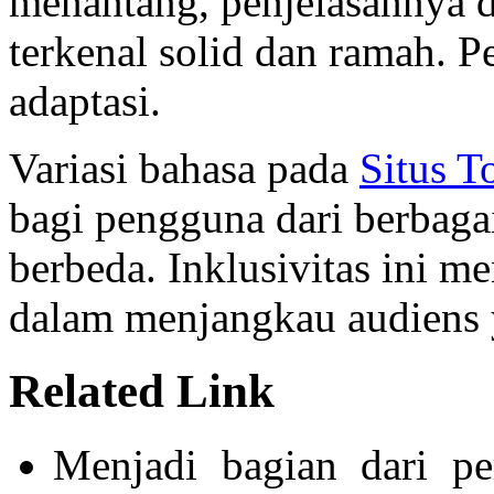
menantang, penjelasannya 
terkenal solid dan ramah. P
adaptasi.
Variasi bahasa pada
Situs T
bagi pengguna dari berbaga
berbeda. Inklusivitas ini m
dalam menjangkau audiens y
Related Link
Menjadi bagian dari pe