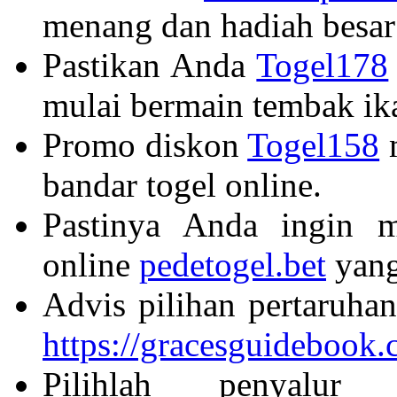
menang dan hadiah besar
Pastikan Anda
Togel178
mulai bermain tembak ik
Promo diskon
Togel158
m
bandar togel online.
Pastinya Anda ingin m
online
pedetogel.bet
yang
Advis pilihan pertaruha
https://gracesguidebook.
Pilihlah penyalur