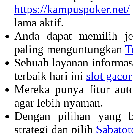
https://kampuspoker.net/
lama aktif.
Anda dapat memilih je
paling menguntungkan
T
Sebuah layanan informasi
terbaik hari ini
slot gacor
Mereka punya fitur aut
agar lebih nyaman.
Dengan pilihan yang 
strategi dan pilih
Sabatot