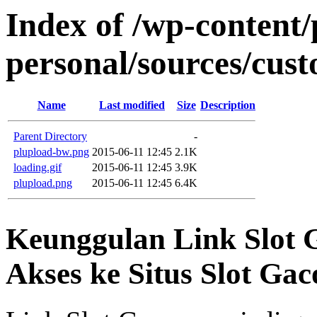
Index of /wp-content/
personal/sources/cust
Name
Last modified
Size
Description
Parent Directory
-
plupload-bw.png
2015-06-11 12:45
2.1K
loading.gif
2015-06-11 12:45
3.9K
plupload.png
2015-06-11 12:45
6.4K
Keunggulan Link Slot
Akses ke Situs Slot Ga