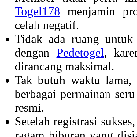
Togel178
menjamin pros
celah negatif.
Tidak ada ruang untuk
dengan
Pedetogel
, kar
dirancang maksimal.
Tak butuh waktu lama,
berbagai permainan ser
resmi.
Setelah registrasi sukse
ragam hiburan yang dis