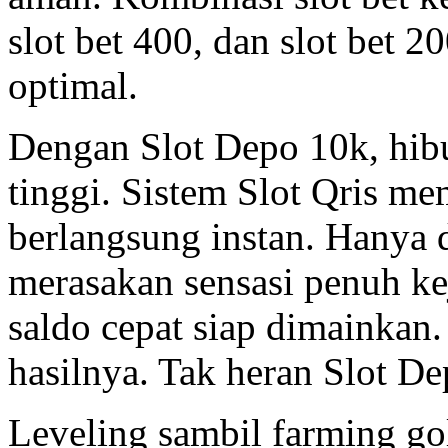
slot bet 400, dan slot bet 2
optimal.
Dengan Slot Depo 10k, hibu
tinggi. Sistem Slot Qris me
berlangsung instan. Hanya
merasakan sensasi penuh k
saldo cepat siap dimainkan
hasilnya. Tak heran Slot De
Leveling sambil farming gol