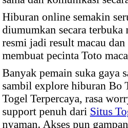
Hiburan online semakin se
diumumkan secara terbuka 
resmi jadi result macau da
membuat pecinta Toto maca
Banyak pemain suka gaya sa
sambil explore hiburan Bo 
Togel Terpercaya, rasa wor
support penuh dari
Situs To
nyaman. Akses pun gampang