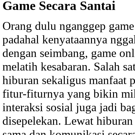
Game Secara Santai
Orang dulu nganggep game
padahal kenyataannya ngga
dengan seimbang, game onli
melatih kesabaran. Salah sa
hiburan sekaligus manfaat p
fitur-fiturnya yang bikin mik
interaksi sosial juga jadi b
disepelekan. Lewat hiburan i
sama dan komunikasi secar