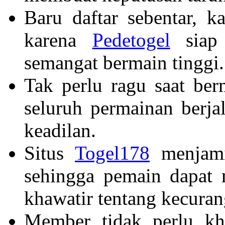
Baru daftar sebentar, 
karena
Pedetogel
siap 
semangat bermain tinggi.
Tak perlu ragu saat be
seluruh permainan berj
keadilan.
Situs
Togel178
menjamin
sehingga pemain dapat 
khawatir tentang kecuran
Member tidak perlu kh