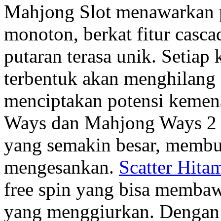
Mahjong Slot menawarkan 
monoton, berkat fitur casca
putaran terasa unik. Setiap
terbentuk akan menghilang 
menciptakan potensi kemen
Ways dan Mahjong Ways 2 
yang semakin besar, membu
mengesankan.
Scatter Hita
free spin yang bisa memba
yang menggiurkan. Dengan k