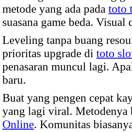
metode yang ada pada
toto 
suasana game beda. Visual 
Leveling tanpa buang resou
prioritas upgrade di
toto slo
penasaran muncul lagi. Apa
baru.
Buat yang pengen cepat kay
yang lagi viral. Metodenya
Online
. Komunitas biasanya