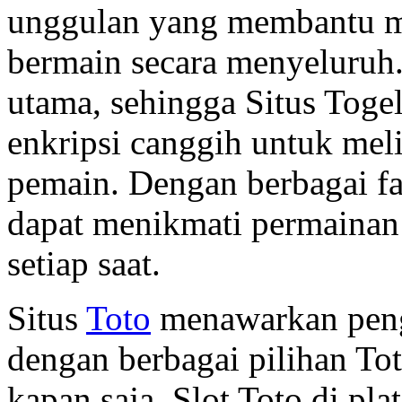
unggulan yang membantu m
bermain secara menyeluruh.
utama, sehingga Situs Toge
enkripsi canggih untuk meli
pemain. Dengan berbagai fasi
dapat menikmati permainan
setiap saat.
Situs
Toto
menawarkan peng
dengan berbagai pilihan To
kapan saja. Slot Toto di pl