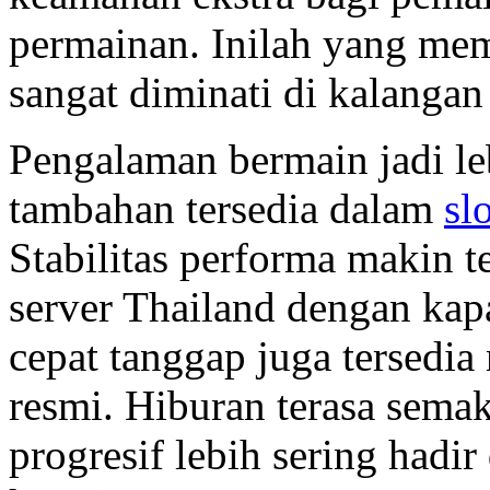
permainan. Inilah yang m
sangat diminati di kalangan
Pengalaman bermain jadi le
tambahan tersedia dalam
sl
Stabilitas performa makin t
server Thailand dengan kap
cepat tanggap juga tersedia 
resmi. Hiburan terasa sem
progresif lebih sering hadir