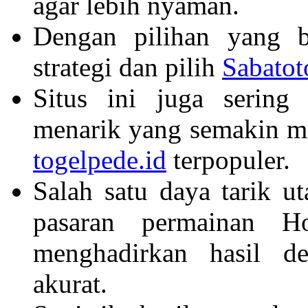
agar lebih nyaman.
Dengan pilihan yang 
strategi dan pilih
Sabatot
Situs ini juga sering
menarik yang semakin m
togelpede.id
terpopuler.
Salah satu daya tarik 
pasaran permainan 
menghadirkan hasil d
akurat.