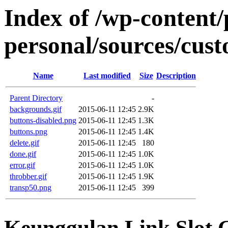
Index of /wp-content/
personal/sources/cust
Name
Last modified
Size
Description
Parent Directory
-
backgrounds.gif
2015-06-11 12:45
2.9K
buttons-disabled.png
2015-06-11 12:45
1.3K
buttons.png
2015-06-11 12:45
1.4K
delete.gif
2015-06-11 12:45
180
done.gif
2015-06-11 12:45
1.0K
error.gif
2015-06-11 12:45
1.0K
throbber.gif
2015-06-11 12:45
1.9K
transp50.png
2015-06-11 12:45
399
Keunggulan Link Slot