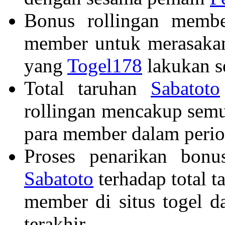
Bonus rollingan membe
member untuk merasakan
yang
Togel178
lakukan se
Total taruhan
Sabatoto
rollingan mencakup semu
para member dalam perio
Proses penarikan bonus
Sabatoto
terhadap total t
member di situs togel 
terakhir.