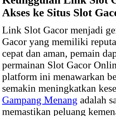
Akses ke Situs Slot Ga
Link Slot Gacor menjadi ge
Gacor yang memiliki reputa
cepat dan aman, pemain dap
permainan Slot Gacor Online
platform ini menawarkan b
semakin meningkatkan kes
Gampang Menang
adalah sa
memastikan peluang kemena