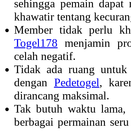
sehingga pemain dapat 
khawatir tentang kecuran
Member tidak perlu kh
Togel178
menjamin pros
celah negatif.
Tidak ada ruang untuk
dengan
Pedetogel
, kar
dirancang maksimal.
Tak butuh waktu lama,
berbagai permainan ser