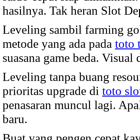
hasilnya. Tak heran Slot De
Leveling sambil farming gol
metode yang ada pada
toto 
suasana game beda. Visual 
Leveling tanpa buang resou
prioritas upgrade di
toto slo
penasaran muncul lagi. Apa
baru.
Buat yang pengen cepat kay