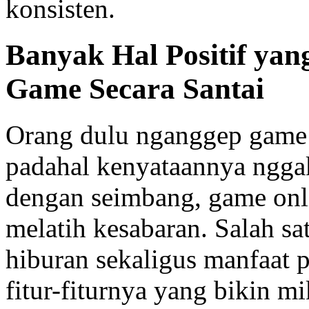
konsisten.
Banyak Hal Positif yan
Game Secara Santai
Orang dulu nganggep game
padahal kenyataannya ngga
dengan seimbang, game onli
melatih kesabaran. Salah sa
hiburan sekaligus manfaat p
fitur-fiturnya yang bikin mik