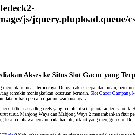
idedeck2-
image/js/jquery.plupload.queue/c
iakan Akses ke Situs Slot Gacor yang Ter
g memiliki reputasi terpercaya. Dengan akses cepat dan aman, pemain
k yang semakin meningkatkan keseruan bermain.
Slot Gacor Gampang 
an data pribadi pemain dijamin keamanannya.
kat fitur cascading reels yang membuat setiap putaran terasa unik. 
rturut-turut. Mahjong Ways dan Mahjong Ways 2 menambahkan fitur p
ng bisa membawa pemain pada hadiah jackpot yang menggiurkan. Denga