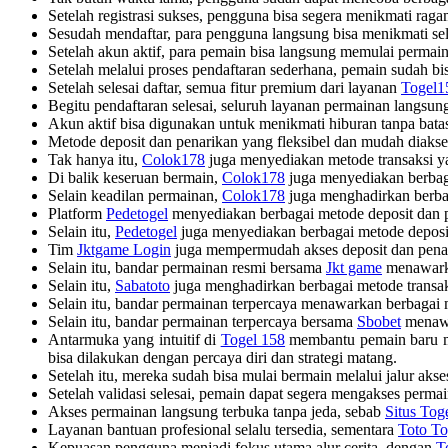
Setelah registrasi sukses, pengguna bisa segera menikmati ra
Sesudah mendaftar, para pengguna langsung bisa menikmati selu
Setelah akun aktif, para pemain bisa langsung memulai permain
Setelah melalui proses pendaftaran sederhana, pemain sudah bi
Setelah selesai daftar, semua fitur premium dari layanan
Togel1
Begitu pendaftaran selesai, seluruh layanan permainan langsung
Akun aktif bisa digunakan untuk menikmati hiburan tanpa bata
Metode deposit dan penarikan yang fleksibel dan mudah diaks
Tak hanya itu,
Colok178
juga menyediakan metode transaksi yan
Di balik keseruan bermain,
Colok178
juga menyediakan berbaga
Selain keadilan permainan,
Colok178
juga menghadirkan berba
Platform
Pedetogel
menyediakan berbagai metode deposit dan p
Selain itu,
Pedetogel
juga menyediakan berbagai metode deposi
Tim
Jktgame Login
juga mempermudah akses deposit dan penari
Selain itu, bandar permainan resmi bersama
Jkt game
menawarka
Selain itu,
Sabatoto
juga menghadirkan berbagai metode transak
Selain itu, bandar permainan terpercaya menawarkan berbagai
Selain itu, bandar permainan terpercaya bersama
Sbobet
menawa
Antarmuka yang intuitif di
Togel 158
membantu pemain baru mem
bisa dilakukan dengan percaya diri dan strategi matang.
Setelah itu, mereka sudah bisa mulai bermain melalui jalur aks
Setelah validasi selesai, pemain dapat segera mengakses perma
Akses permainan langsung terbuka tanpa jeda, sebab
Situs Tog
Layanan bantuan profesional selalu tersedia, sementara
Toto To
Kepuasan pengguna menjadi fokus utama alur cerita, dengan
T