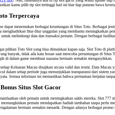
RTP slot
? Nah, rahasianya ada di rtp slot gacor yang selalu update tiap h
ikan kamu pilih rtp slot tertinggi hari ini biar tiap putaran bawa kese
oto Terpercaya
e dapat menemukan berbagai keuntungan di Situs Toto. Berbagai jenis 
a menghadirkan fitur-fitur unggulan yang membantu meningkatkan pen
untuk melindungi data dan transaksi pemain. Dengan berbagai fasilitas
ilihan Toto Slot yang bisa dimainkan kapan saja. Slot Toto di platfo
g banyak, tidak ada kata bosan saat mencoba peruntungan di Situs Tot
anggih di dalam game membuat suasana bermain semakin mengasyikkan.
ap Keluaran Macau disajikan secara valid dan resmi. Data Macau yang 
ncul dalam setiap periode juga menunjukkan transparansi dari sistem 
nyata. Semua informasi ini memastikan bahwa permainan berjalan tanp
onus Situs Slot Gacor
anfaatkan oleh pemain untuk meningkatkan saldo mereka. Slot 777 me
g memungkinkan pemain mendapatkan hadiah tambahan tanpa perlu me
pengalaman bermain semakin menarik. Dengan adanya berbagai promo me