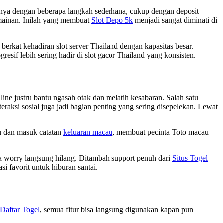
anya dengan beberapa langkah sederhana, cukup dengan deposit
rmainan. Inilah yang membuat
Slot Depo 5k
menjadi sangat diminati di
berkat kehadiran slot server Thailand dengan kapasitas besar.
esif lebih sering hadir di slot gacor Thailand yang konsisten.
e justru bantu ngasah otak dan melatih kesabaran. Salah satu
interaksi sosial juga jadi bagian penting yang sering disepelekan. Lewat
u dan masuk catatan
keluaran macau
, membuat pecinta Toto macau
sa worry langsung hilang. Ditambah support penuh dari
Situs Togel
i favorit untuk hiburan santai.
Daftar Togel
, semua fitur bisa langsung digunakan kapan pun