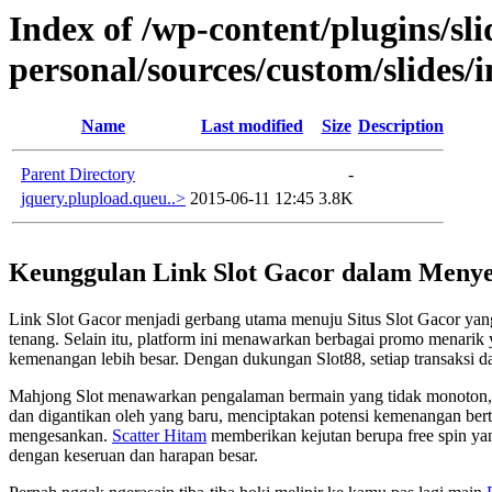
Index of /wp-content/plugins/sl
personal/sources/custom/slides/
Name
Last modified
Size
Description
Parent Directory
-
jquery.plupload.queu..>
2015-06-11 12:45
3.8K
Keunggulan Link Slot Gacor dalam Menyed
Link Slot Gacor menjadi gerbang utama menuju Situs Slot Gacor yan
tenang. Selain itu, platform ini menawarkan berbagai promo menari
kemenangan lebih besar. Dengan dukungan Slot88, setiap transaksi d
Mahjong Slot menawarkan pengalaman bermain yang tidak monoton, ber
dan digantikan oleh yang baru, menciptakan potensi kemenangan be
mengesankan.
Scatter Hitam
memberikan kejutan berupa free spin ya
dengan keseruan dan harapan besar.