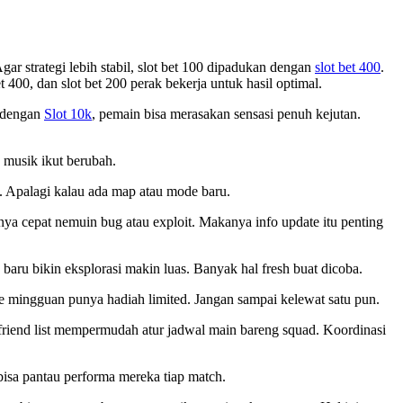
gar strategi lebih stabil, slot bet 100 dipadukan dengan
slot bet 400
.
t 400, dan slot bet 200 perak bekerja untuk hasil optimal.
a dengan
Slot 10k
, pemain bisa merasakan sensasi penuh kejutan.
 musik ikut berubah.
i. Apalagi kalau ada map atau mode baru.
nya cepat nemuin bug atau exploit. Makanya info update itu penting
 baru bikin eksplorasi makin luas. Banyak hal fresh buat dicoba.
e mingguan punya hadiah limited. Jangan sampai kelewat satu pun.
 friend list mempermudah atur jadwal main bareng squad. Koordinasi
 bisa pantau performa mereka tiap match.