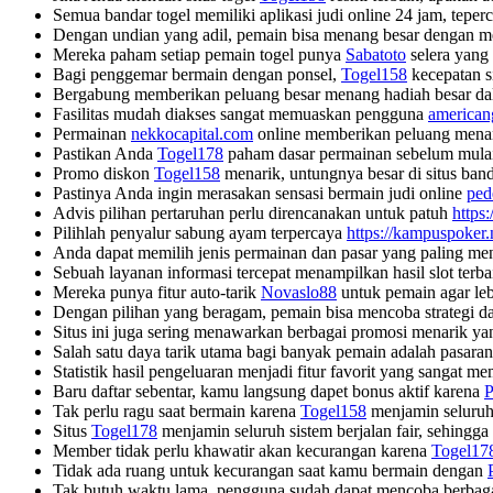
Semua bandar togel memiliki aplikasi judi online 24 jam, tepe
Dengan undian yang adil, pemain bisa menang besar dengan 
Mereka paham setiap pemain togel punya
Sabatoto
selera yang
Bagi penggemar bermain dengan ponsel,
Togel158
kecepatan s
Bergabung memberikan peluang besar menang hadiah besar da
Fasilitas mudah diakses sangat memuaskan pengguna
american
Permainan
nekkocapital.com
online memberikan peluang menan
Pastikan Anda
Togel178
paham dasar permainan sebelum mulai
Promo diskon
Togel158
menarik, untungnya besar di situs band
Pastinya Anda ingin merasakan sensasi bermain judi online
ped
Advis pilihan pertaruhan perlu direncanakan untuk patuh
https
Pilihlah penyalur sabung ayam terpercaya
https://kampuspoker.
Anda dapat memilih jenis permainan dan pasar yang paling 
Sebuah layanan informasi tercepat menampilkan hasil slot terbai
Mereka punya fitur auto-tarik
Novaslo88
untuk pemain agar le
Dengan pilihan yang beragam, pemain bisa mencoba strategi da
Situs ini juga sering menawarkan berbagai promosi menarik y
Salah satu daya tarik utama bagi banyak pemain adalah pasa
Statistik hasil pengeluaran menjadi fitur favorit yang sangat 
Baru daftar sebentar, kamu langsung dapet bonus aktif karena
P
Tak perlu ragu saat bermain karena
Togel158
menjamin seluruh 
Situs
Togel178
menjamin seluruh sistem berjalan fair, sehingg
Member tidak perlu khawatir akan kecurangan karena
Togel17
Tidak ada ruang untuk kecurangan saat kamu bermain dengan
Tak butuh waktu lama, pengguna sudah dapat mencoba berbaga