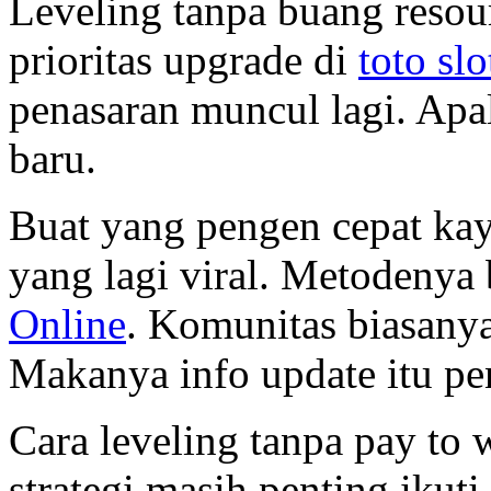
Leveling tanpa buang resou
prioritas upgrade di
toto slo
penasaran muncul lagi. Apa
baru.
Buat yang pengen cepat kay
yang lagi viral. Metodenya
Online
. Komunitas biasanya
Makanya info update itu pe
Cara leveling tanpa pay to w
strategi masih penting ikut