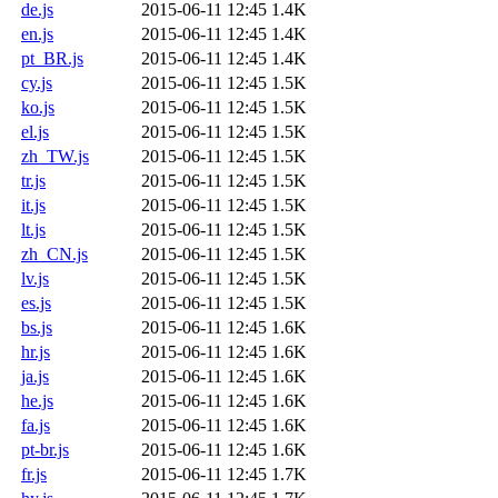
de.js
2015-06-11 12:45
1.4K
en.js
2015-06-11 12:45
1.4K
pt_BR.js
2015-06-11 12:45
1.4K
cy.js
2015-06-11 12:45
1.5K
ko.js
2015-06-11 12:45
1.5K
el.js
2015-06-11 12:45
1.5K
zh_TW.js
2015-06-11 12:45
1.5K
tr.js
2015-06-11 12:45
1.5K
it.js
2015-06-11 12:45
1.5K
lt.js
2015-06-11 12:45
1.5K
zh_CN.js
2015-06-11 12:45
1.5K
lv.js
2015-06-11 12:45
1.5K
es.js
2015-06-11 12:45
1.5K
bs.js
2015-06-11 12:45
1.6K
hr.js
2015-06-11 12:45
1.6K
ja.js
2015-06-11 12:45
1.6K
he.js
2015-06-11 12:45
1.6K
fa.js
2015-06-11 12:45
1.6K
pt-br.js
2015-06-11 12:45
1.6K
fr.js
2015-06-11 12:45
1.7K