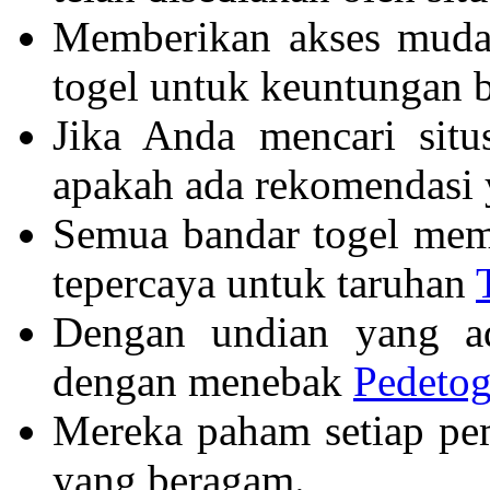
Memberikan akses mud
togel untuk keuntungan 
Jika Anda mencari sit
apakah ada rekomendasi 
Semua bandar togel memil
tepercaya untuk taruhan
Dengan undian yang ad
dengan menebak
Pedetog
Mereka paham setiap pe
yang beragam.