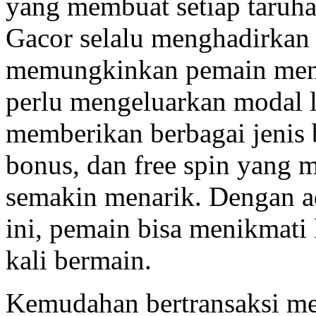
yang membuat setiap taruh
Gacor selalu menghadirkan
memungkinkan pemain mend
perlu mengeluarkan modal 
memberikan berbagai jenis 
bonus, dan free spin yang
semakin menarik. Dengan a
ini, pemain bisa menikmati 
kali bermain.
Kemudahan bertransaksi men