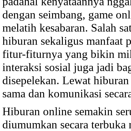
padahal kenyataannya ngga
dengan seimbang, game onli
melatih kesabaran. Salah sa
hiburan sekaligus manfaat p
fitur-fiturnya yang bikin mik
interaksi sosial juga jadi b
disepelekan. Lewat hiburan i
sama dan komunikasi secar
Hiburan online semakin se
diumumkan secara terbuka 