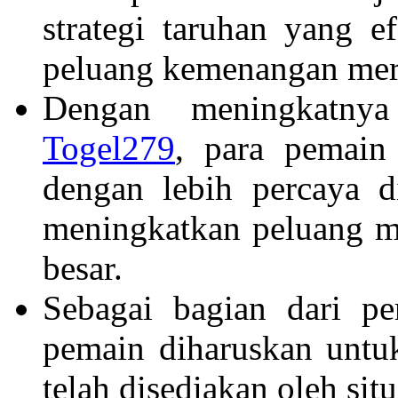
strategi taruhan yang e
peluang kemenangan mer
Dengan meningkatnya
Togel279
, para pemain
dengan lebih percaya d
meningkatkan peluang m
besar.
Sebagai bagian dari pe
pemain diharuskan untu
telah disediakan oleh sit