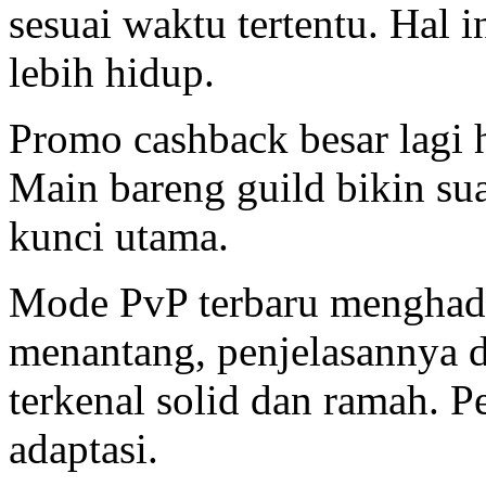
sesuai waktu tertentu. Hal 
lebih hidup.
Promo cashback besar lagi 
Main bareng guild bikin sua
kunci utama.
Mode PvP terbaru menghadi
menantang, penjelasannya 
terkenal solid dan ramah. P
adaptasi.