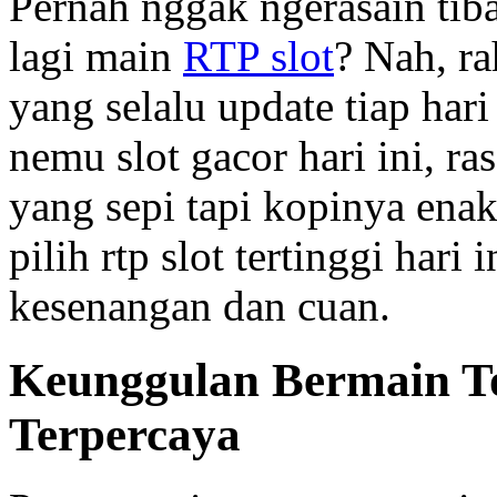
Pernah nggak ngerasain tiba
lagi main
RTP slot
? Nah, ra
yang selalu update tiap hari
nemu slot gacor hari ini, 
yang sepi tapi kopinya enak
pilih rtp slot tertinggi hari 
kesenangan dan cuan.
Keunggulan Bermain Tot
Terpercaya