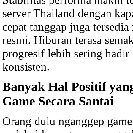
server Thailand dengan kap
cepat tanggap juga tersedia 
resmi. Hiburan terasa sem
progresif lebih sering hadir
konsisten.
Banyak Hal Positif yan
Game Secara Santai
Orang dulu nganggep game