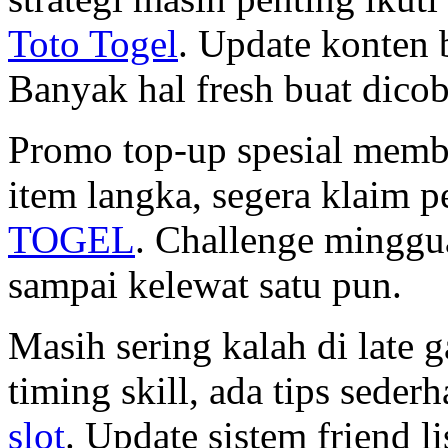
Toto Togel
. Update konten 
Banyak hal fresh buat dicob
Promo top-up spesial memb
item langka, segera klaim 
TOGEL
. Challenge minggu
sampai kelewat satu pun.
Masih sering kalah di late 
timing skill, ada tips seder
slot
. Update sistem friend 