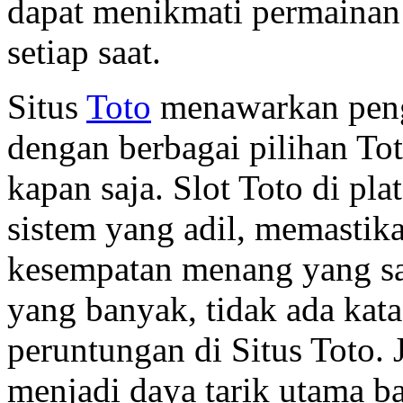
dapat menikmati permainan
setiap saat.
Situs
Toto
menawarkan peng
dengan berbagai pilihan To
kapan saja. Slot Toto di pl
sistem yang adil, memastik
kesempatan menang yang sa
yang banyak, tidak ada kat
peruntungan di Situs Toto. 
menjadi daya tarik utama b