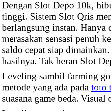
Dengan Slot Depo 10k, hibu
tinggi. Sistem Slot Qris me
berlangsung instan. Hanya
merasakan sensasi penuh k
saldo cepat siap dimainkan
hasilnya. Tak heran Slot De
Leveling sambil farming gol
metode yang ada pada
toto 
suasana game beda. Visual 