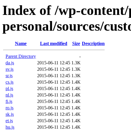
Index of /wp-content/
personal/sources/cust
Name
Last modified
Size
Description
Parent Directory
-
da.js
2015-06-11 12:45
1.3K
sv.js
2015-06-11 12:45
1.3K
sr.js
2015-06-11 12:45
1.3K
cs.js
2015-06-11 12:45
1.4K
pl.js
2015-06-11 12:45
1.4K
nl.js
2015-06-11 12:45
1.4K
fi.js
2015-06-11 12:45
1.4K
ro.js
2015-06-11 12:45
1.4K
sk.js
2015-06-11 12:45
1.4K
et.js
2015-06-11 12:45
1.4K
hu.js
2015-06-11 12:45
1.4K