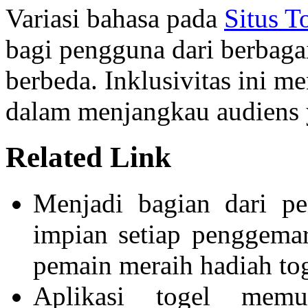
Variasi bahasa pada
Situs T
bagi pengguna dari berbaga
berbeda. Inklusivitas ini m
dalam menjangkau audiens y
Related Link
Menjadi bagian dari pe
impian setiap penggemar 
pemain meraih hadiah tog
Aplikasi togel mem