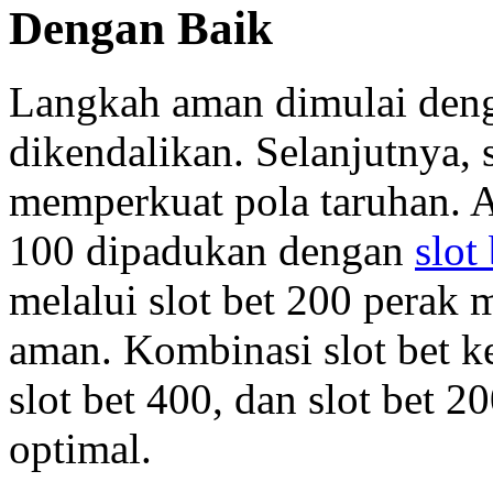
Dengan Baik
Langkah aman dimulai dengan
dikendalikan. Selanjutnya, s
memperkuat pola taruhan. Aga
100 dipadukan dengan
slot
melalui slot bet 200 perak 
aman. Kombinasi slot bet kec
slot bet 400, dan slot bet 2
optimal.