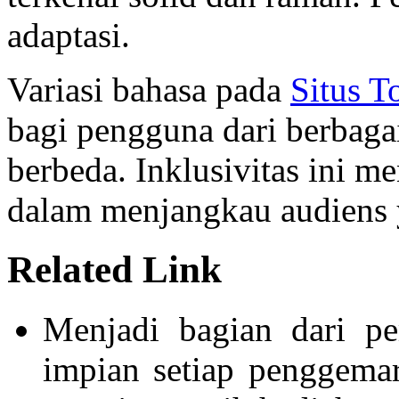
adaptasi.
Variasi bahasa pada
Situs T
bagi pengguna dari berbaga
berbeda. Inklusivitas ini m
dalam menjangkau audiens y
Related Link
Menjadi bagian dari pe
impian setiap penggemar 