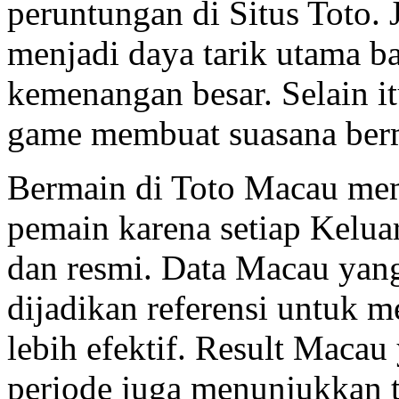
peruntungan di Situs Toto. 
menjadi daya tarik utama b
kemenangan besar. Selain itu
game membuat suasana ber
Bermain di Toto Macau me
pemain karena setiap Kelua
dan resmi. Data Macau yang 
dijadikan referensi untuk m
lebih efektif. Result Maca
periode juga menunjukkan t