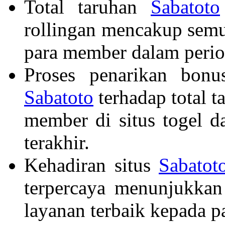
Total taruhan
Sabatoto
rollingan mencakup semu
para member dalam perio
Proses penarikan bonus
Sabatoto
terhadap total t
member di situs togel 
terakhir.
Kehadiran situs
Sabatot
terpercaya menunjukkan
layanan terbaik kepada p