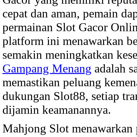
cepat dan aman, pemain dap
permainan Slot Gacor Online
platform ini menawarkan b
semakin meningkatkan kes
Gampang Menang
adalah sa
memastikan peluang kemena
dukungan Slot88, setiap tra
dijamin keamanannya.
Mahjong Slot menawarkan 