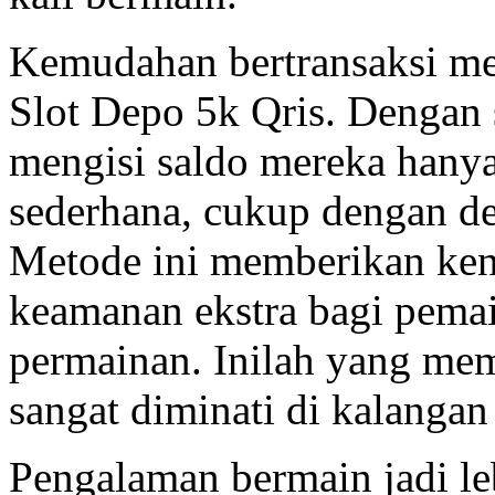
Kemudahan bertransaksi men
Slot Depo 5k Qris. Dengan 
mengisi saldo mereka hany
sederhana, cukup dengan dep
Metode ini memberikan ken
keamanan ekstra bagi pemai
permainan. Inilah yang m
sangat diminati di kalangan
Pengalaman bermain jadi le