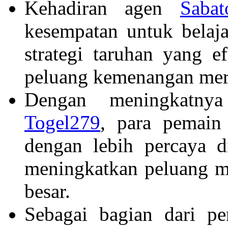
Kehadiran agen
Sabat
kesempatan untuk belajar
strategi taruhan yang e
peluang kemenangan mer
Dengan meningkatnya
Togel279
, para pemain
dengan lebih percaya d
meningkatkan peluang m
besar.
Sebagai bagian dari pe