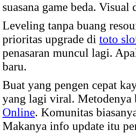
suasana game beda. Visual 
Leveling tanpa buang resou
prioritas upgrade di
toto slo
penasaran muncul lagi. Apa
baru.
Buat yang pengen cepat kay
yang lagi viral. Metodenya
Online
. Komunitas biasanya
Makanya info update itu pe