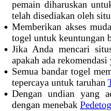
pemain diharuskan untu
telah disediakan oleh sit
Memberikan akses mud
togel untuk keuntungan 
Jika Anda mencari sit
apakah ada rekomendasi 
Semua bandar togel memil
tepercaya untuk taruhan
Dengan undian yang ad
dengan menebak
Pedetog