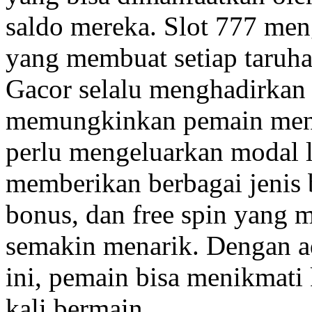
saldo mereka. Slot 777 men
yang membuat setiap taruh
Gacor selalu menghadirkan
memungkinkan pemain mend
perlu mengeluarkan modal 
memberikan berbagai jenis 
bonus, dan free spin yang
semakin menarik. Dengan a
ini, pemain bisa menikmati 
kali bermain.