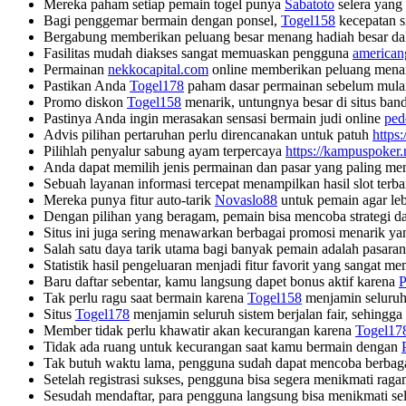
Mereka paham setiap pemain togel punya
Sabatoto
selera yang
Bagi penggemar bermain dengan ponsel,
Togel158
kecepatan s
Bergabung memberikan peluang besar menang hadiah besar da
Fasilitas mudah diakses sangat memuaskan pengguna
american
Permainan
nekkocapital.com
online memberikan peluang menan
Pastikan Anda
Togel178
paham dasar permainan sebelum mulai
Promo diskon
Togel158
menarik, untungnya besar di situs band
Pastinya Anda ingin merasakan sensasi bermain judi online
ped
Advis pilihan pertaruhan perlu direncanakan untuk patuh
https
Pilihlah penyalur sabung ayam terpercaya
https://kampuspoker.
Anda dapat memilih jenis permainan dan pasar yang paling 
Sebuah layanan informasi tercepat menampilkan hasil slot terbai
Mereka punya fitur auto-tarik
Novaslo88
untuk pemain agar le
Dengan pilihan yang beragam, pemain bisa mencoba strategi da
Situs ini juga sering menawarkan berbagai promosi menarik y
Salah satu daya tarik utama bagi banyak pemain adalah pasa
Statistik hasil pengeluaran menjadi fitur favorit yang sangat 
Baru daftar sebentar, kamu langsung dapet bonus aktif karena
P
Tak perlu ragu saat bermain karena
Togel158
menjamin seluruh 
Situs
Togel178
menjamin seluruh sistem berjalan fair, sehingg
Member tidak perlu khawatir akan kecurangan karena
Togel17
Tidak ada ruang untuk kecurangan saat kamu bermain dengan
Tak butuh waktu lama, pengguna sudah dapat mencoba berbaga
Setelah registrasi sukses, pengguna bisa segera menikmati ra
Sesudah mendaftar, para pengguna langsung bisa menikmati selu