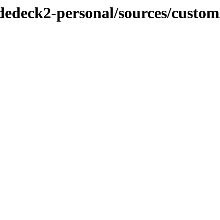
idedeck2-personal/sources/custom/