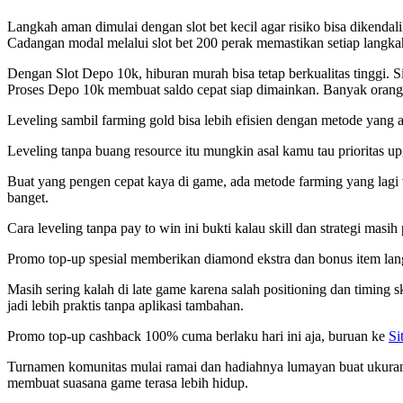
Langkah aman dimulai dengan slot bet kecil agar risiko bisa dikendali
Cadangan modal melalui slot bet 200 perak memastikan setiap langkah te
Dengan Slot Depo 10k, hiburan murah bisa tetap berkualitas tinggi. 
Proses Depo 10k membuat saldo cepat siap dimainkan. Banyak orang p
Leveling sambil farming gold bisa lebih efisien dengan metode yang
Leveling tanpa buang resource itu mungkin asal kamu tau prioritas u
Buat yang pengen cepat kaya di game, ada metode farming yang lagi
banget.
Cara leveling tanpa pay to win ini bukti kalau skill dan strategi masi
Promo top-up spesial memberikan diamond ekstra dan bonus item la
Masih sering kalah di late game karena salah positioning dan timing sk
jadi lebih praktis tanpa aplikasi tambahan.
Promo top-up cashback 100% cuma berlaku hari ini aja, buruan ke
Si
Turnamen komunitas mulai ramai dan hadiahnya lumayan buat ukuran 
membuat suasana game terasa lebih hidup.