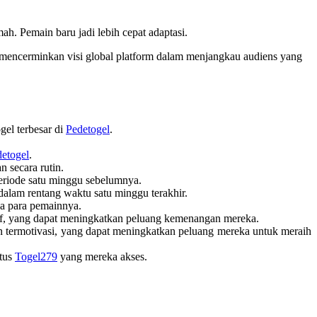
ah. Pemain baru jadi lebih cepat adaptasi.
i mencerminkan visi global platform dalam menjangkau audiens yang
gel terbesar di
Pedetogel
.
etogel
.
n secara rutin.
eriode satu minggu sebelumnya.
 dalam rentang waktu satu minggu terakhir.
da para pemainnya.
ktif, yang dapat meningkatkan peluang kemenangan mereka.
an termotivasi, yang dapat meningkatkan peluang mereka untuk meraih
itus
Togel279
yang mereka akses.