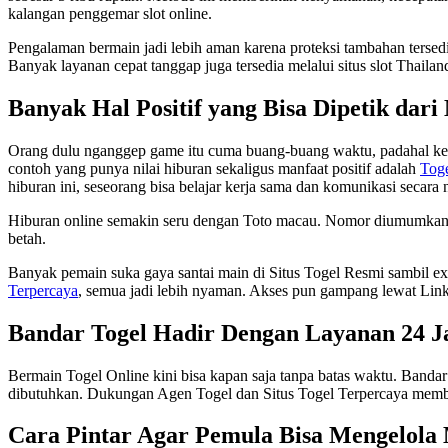
kalangan penggemar slot online.
Pengalaman bermain jadi lebih aman karena proteksi tambahan terse
Banyak layanan cepat tanggap juga tersedia melalui situs slot Thaila
Banyak Hal Positif yang Bisa Dipetik dar
Orang dulu nganggep game itu cuma buang-buang waktu, padahal keny
contoh yang punya nilai hiburan sekaligus manfaat positif adalah
Tog
hiburan ini, seseorang bisa belajar kerja sama dan komunikasi secara
Hiburan online semakin seru dengan Toto macau. Nomor diumumkan se
betah.
Banyak pemain suka gaya santai main di Situs Togel Resmi sambil ex
Terpercaya
, semua jadi lebih nyaman. Akses pun gampang lewat Link To
Bandar Togel Hadir Dengan Layanan 24 
Bermain Togel Online kini bisa kapan saja tanpa batas waktu. Bandar
dibutuhkan. Dukungan Agen Togel dan Situs Togel Terpercaya mem
Cara Pintar Agar Pemula Bisa Mengelola