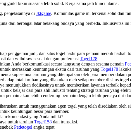
eng guild bikin suasana lebih solid. Kerja sama jadi kunci utama.
g, penjelasannya di
Jktgame
. Komunitas game ini terkenal solid dan ram
a dari berbagai latar belakang budaya yang berbeda. Inklusivitas in
iap penggemar judi, dan situs togel hadir para pemain meraih hadiah to
sit dan withdraw sesuai dengan preferensi
Togel178
.
ngkinkan Anda berkomunikasi secara langsung dengan sesama pemain
Ped
ntuk merasakan keuntungan ekstra dari taruhan yang
Togel178
lakuka
 mencakup semua taruhan yang ditempatkan oleh para member dalam p
erhadap total taruhan yang dilakukan oleh setiap member di situs togel
ercaya menunjukkan dedikasinya untuk memberikan layanan terbaik kepa
tuk belajar dari para ahli industri tentang strategi taruhan yang efe
para pemain akan lebih cenderung bermain dengan lebih percaya diri d
diharuskan untuk menggunakan agen togel yang telah disediakan oleh s
 untuk keuntungan besar para member.
ada rekomendasi yang Anda miliki?
rcaya untuk taruhan
Togel158
dan transaksi.
menebak
Pedetogel
angka tepat.