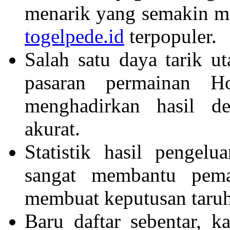
menarik yang semakin m
togelpede.id
terpopuler.
Salah satu daya tarik 
pasaran permainan 
menghadirkan hasil d
akurat.
Statistik hasil pengelu
sangat membantu pe
membuat keputusan taru
Baru daftar sebentar, 