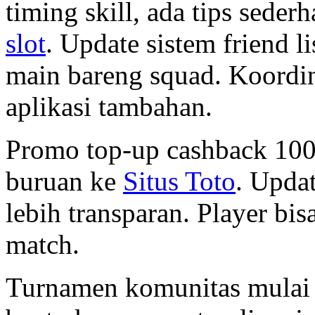
timing skill, ada tips seder
slot
. Update sistem friend 
main bareng squad. Koordina
aplikasi tambahan.
Promo top-up cashback 100%
buruan ke
Situs Toto
. Upda
lebih transparan. Player bi
match.
Turnamen komunitas mulai 