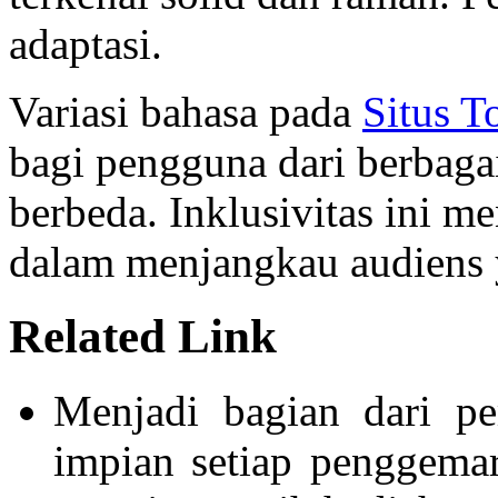
adaptasi.
Variasi bahasa pada
Situs T
bagi pengguna dari berbaga
berbeda. Inklusivitas ini m
dalam menjangkau audiens y
Related Link
Menjadi bagian dari pe
impian setiap penggemar 