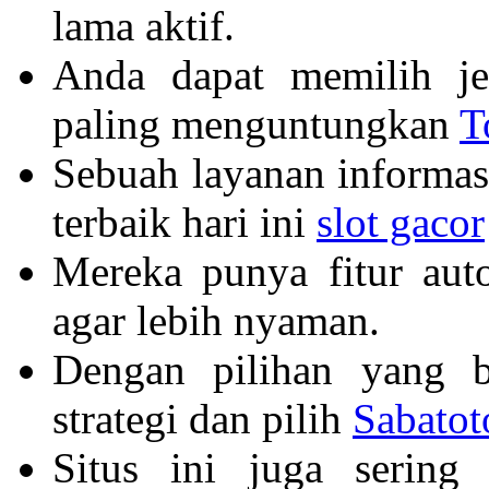
lama aktif.
Anda dapat memilih je
paling menguntungkan
T
Sebuah layanan informasi
terbaik hari ini
slot gacor
Mereka punya fitur aut
agar lebih nyaman.
Dengan pilihan yang 
strategi dan pilih
Sabatot
Situs ini juga sering