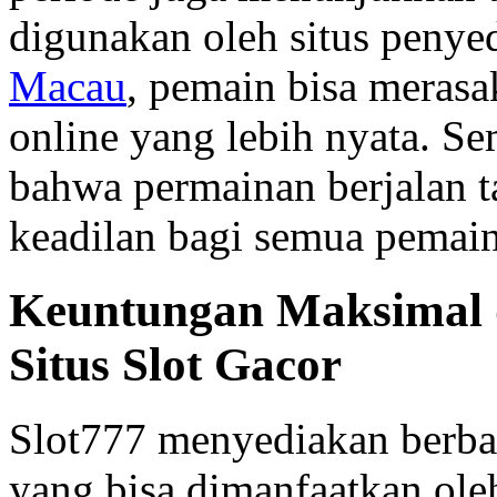
digunakan oleh situs peny
Macau
, pemain bisa meras
online yang lebih nyata. S
bahwa permainan berjalan 
keadilan bagi semua pemain
Keuntungan Maksimal 
Situs Slot Gacor
Slot777 menyediakan berb
yang bisa dimanfaatkan ol