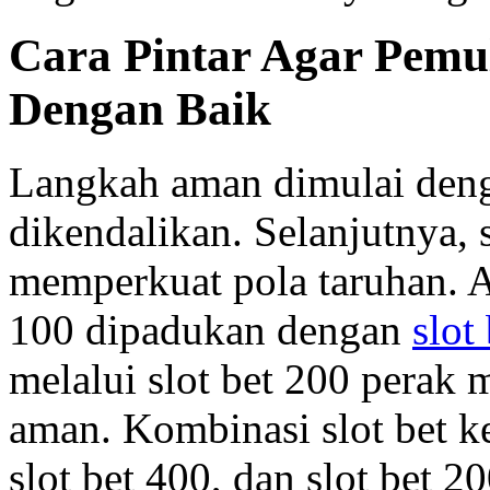
Cara Pintar Agar Pemu
Dengan Baik
Langkah aman dimulai dengan
dikendalikan. Selanjutnya, s
memperkuat pola taruhan. Aga
100 dipadukan dengan
slot
melalui slot bet 200 perak 
aman. Kombinasi slot bet kec
slot bet 400, dan slot bet 2