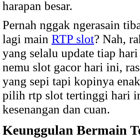
harapan besar.
Pernah nggak ngerasain tiba
lagi main
RTP slot
? Nah, ra
yang selalu update tiap hari
nemu slot gacor hari ini, 
yang sepi tapi kopinya enak
pilih rtp slot tertinggi hari 
kesenangan dan cuan.
Keunggulan Bermain Tot