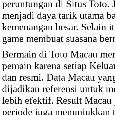
peruntungan di Situs Toto. 
menjadi daya tarik utama b
kemenangan besar. Selain itu
game membuat suasana ber
Bermain di Toto Macau me
pemain karena setiap Kelua
dan resmi. Data Macau yang 
dijadikan referensi untuk m
lebih efektif. Result Maca
periode juga menunjukkan t