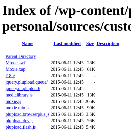
Index of /wp-content/
personal/sources/cust
Name
Last modified
Size
Description
Parent Directory
-
Moxie.swf
2015-06-11 12:45
28K
Moxie.xap
2015-06-11 12:45
61K
i18n/
2015-06-11 12:45
-
jquery.plupload.queue/
2015-06-11 12:45
-
jquery.ui.plupload/
2015-06-11 12:45
-
medialibrary.js
2015-06-11 12:45
13K
moxie.js
2015-06-11 12:45
266K
moxie.min.js
2015-06-11 12:45
90K
plupload.browserplus.js
2015-06-11 12:45
3.5K
plupload.dev.js
2015-06-11 12:45
56K
plupload.flash.js
2015-06-11 12:45
5.4K