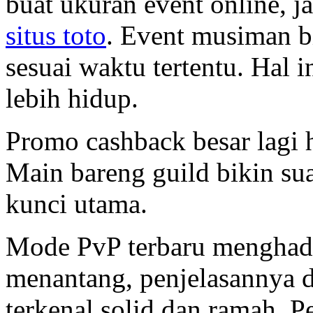
buat ukuran event online, j
situs toto
. Event musiman 
sesuai waktu tertentu. Hal 
lebih hidup.
Promo cashback besar lagi 
Main bareng guild bikin sua
kunci utama.
Mode PvP terbaru menghadi
menantang, penjelasannya 
terkenal solid dan ramah. P