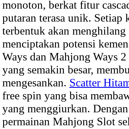
monoton, berkat fitur casca
putaran terasa unik. Setiap
terbentuk akan menghilang 
menciptakan potensi kemen
Ways dan Mahjong Ways 2 
yang semakin besar, membu
mengesankan.
Scatter Hita
free spin yang bisa memba
yang menggiurkan. Dengan k
permainan Mahjong Slot se