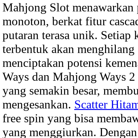
Mahjong Slot menawarkan 
monoton, berkat fitur casca
putaran terasa unik. Setiap
terbentuk akan menghilang 
menciptakan potensi kemen
Ways dan Mahjong Ways 2 
yang semakin besar, membu
mengesankan.
Scatter Hita
free spin yang bisa memba
yang menggiurkan. Dengan k