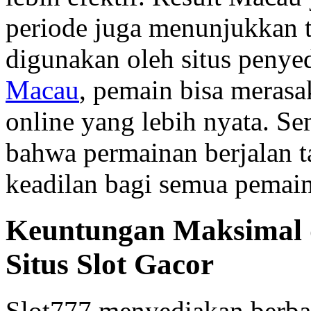
periode juga menunjukkan t
digunakan oleh situs peny
Macau
, pemain bisa meras
online yang lebih nyata. S
bahwa permainan berjalan 
keadilan bagi semua pemain
Keuntungan Maksimal 
Situs Slot Gacor
Slot777 menyediakan berb