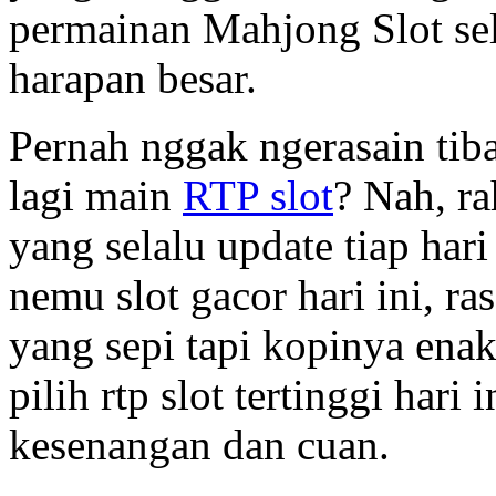
permainan Mahjong Slot se
harapan besar.
Pernah nggak ngerasain tiba
lagi main
RTP slot
? Nah, ra
yang selalu update tiap hari
nemu slot gacor hari ini, 
yang sepi tapi kopinya enak
pilih rtp slot tertinggi hari 
kesenangan dan cuan.