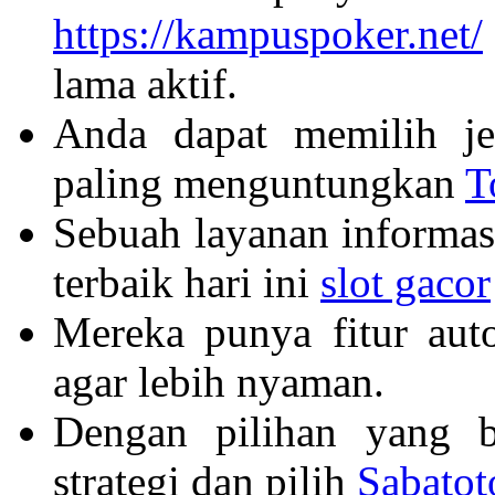
https://kampuspoker.net/
lama aktif.
Anda dapat memilih je
paling menguntungkan
T
Sebuah layanan informasi
terbaik hari ini
slot gacor
Mereka punya fitur aut
agar lebih nyaman.
Dengan pilihan yang 
strategi dan pilih
Sabatot