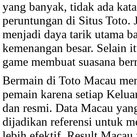
yang banyak, tidak ada kat
peruntungan di Situs Toto. 
menjadi daya tarik utama b
kemenangan besar. Selain itu
game membuat suasana ber
Bermain di Toto Macau me
pemain karena setiap Kelua
dan resmi. Data Macau yang 
dijadikan referensi untuk m
lebih efektif. Result Maca