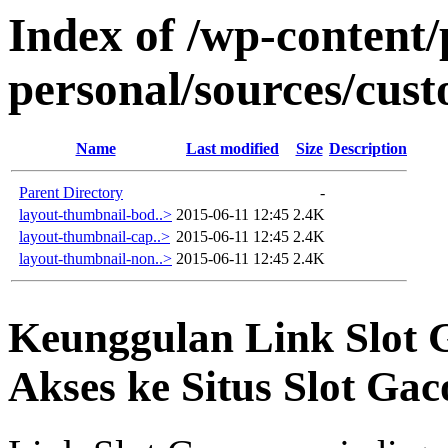
Index of /wp-content/
personal/sources/cust
Name
Last modified
Size
Description
Parent Directory
-
layout-thumbnail-bod..>
2015-06-11 12:45
2.4K
layout-thumbnail-cap..>
2015-06-11 12:45
2.4K
layout-thumbnail-non..>
2015-06-11 12:45
2.4K
Keunggulan Link Slot
Akses ke Situs Slot Ga