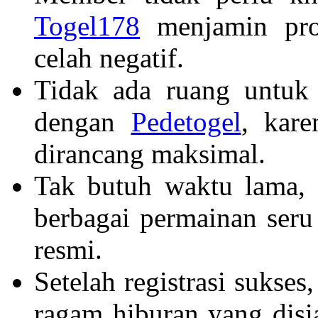
Togel178
menjamin pros
celah negatif.
Tidak ada ruang untuk
dengan
Pedetogel
, kar
dirancang maksimal.
Tak butuh waktu lama,
berbagai permainan ser
resmi.
Setelah registrasi sukse
ragam hiburan yang dis