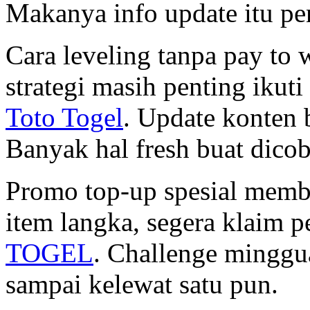
Makanya info update itu pe
Cara leveling tanpa pay to w
strategi masih penting ikut
Toto Togel
. Update konten 
Banyak hal fresh buat dicob
Promo top-up spesial memb
item langka, segera klaim 
TOGEL
. Challenge minggu
sampai kelewat satu pun.