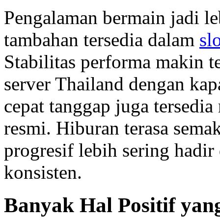
Pengalaman bermain jadi le
tambahan tersedia dalam
sl
Stabilitas performa makin t
server Thailand dengan kap
cepat tanggap juga tersedia 
resmi. Hiburan terasa sem
progresif lebih sering hadir
konsisten.
Banyak Hal Positif yan