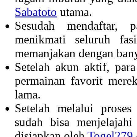
Sabatoto
utama.
Sesudah mendaftar, 
menikmati seluruh fas
memanjakan dengan bany
Setelah akun aktif, pa
permainan favorit mere
lama.
Setelah melalui proses
sudah bisa menjelajahi
disiapkan oleh
Togel279