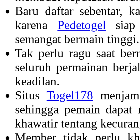
Baru daftar sebentar, 
karena
Pedetogel
siap 
semangat bermain tinggi.
Tak perlu ragu saat be
seluruh permainan berj
keadilan.
Situs
Togel178
menjamin
sehingga pemain dapat 
khawatir tentang kecuran
Member tidak perlu kh