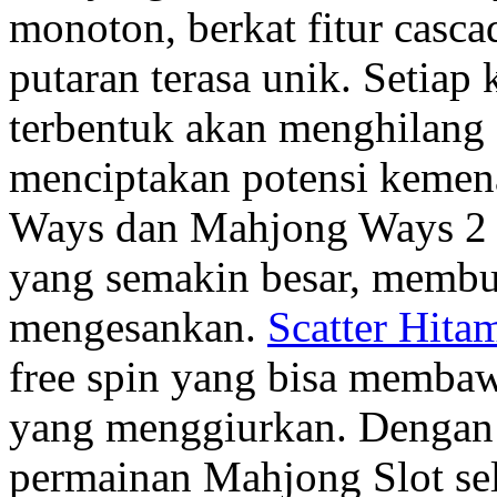
monoton, berkat fitur casca
putaran terasa unik. Setiap
terbentuk akan menghilang 
menciptakan potensi kemen
Ways dan Mahjong Ways 2 
yang semakin besar, membu
mengesankan.
Scatter Hita
free spin yang bisa memba
yang menggiurkan. Dengan k
permainan Mahjong Slot se