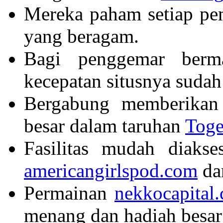
Mereka paham setiap pe
yang beragam.
Bagi penggemar berm
kecepatan situsnya suda
Bergabung memberikan
besar dalam taruhan
Toge
Fasilitas mudah diaks
americangirlspod.com
dar
Permainan
nekkocapital
menang dan hadiah besar