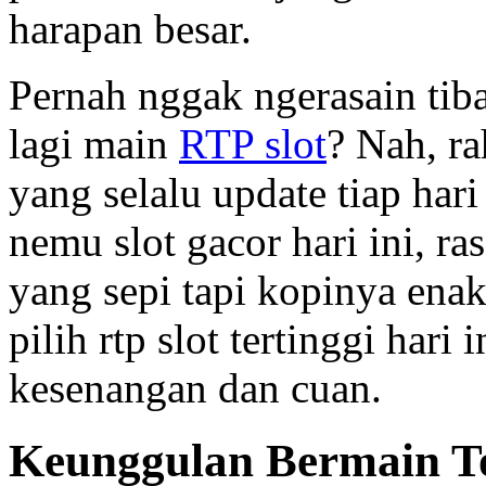
harapan besar.
Pernah nggak ngerasain tiba
lagi main
RTP slot
? Nah, ra
yang selalu update tiap hari
nemu slot gacor hari ini, 
yang sepi tapi kopinya enak
pilih rtp slot tertinggi hari 
kesenangan dan cuan.
Keunggulan Bermain Tot