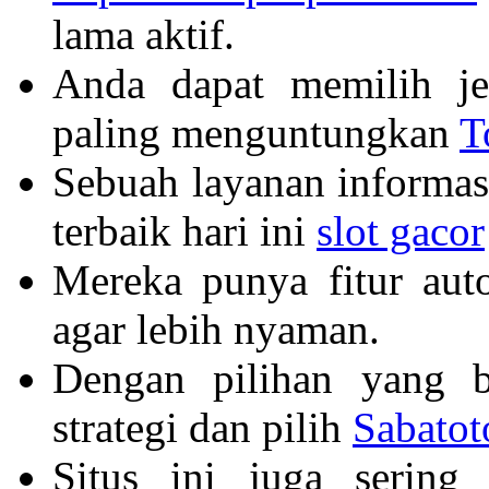
lama aktif.
Anda dapat memilih je
paling menguntungkan
T
Sebuah layanan informasi
terbaik hari ini
slot gacor
Mereka punya fitur aut
agar lebih nyaman.
Dengan pilihan yang 
strategi dan pilih
Sabatot
Situs ini juga sering