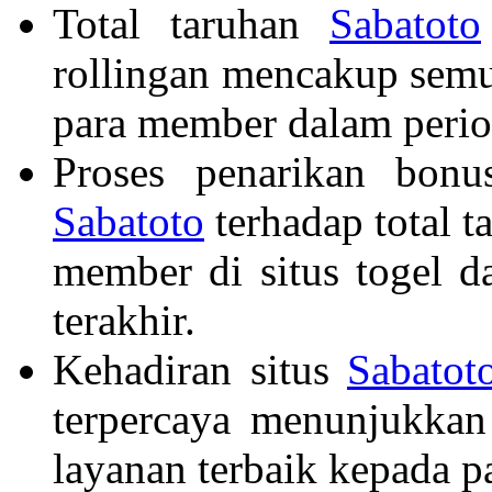
Total taruhan
Sabatoto
rollingan mencakup semu
para member dalam perio
Proses penarikan bonus
Sabatoto
terhadap total t
member di situs togel 
terakhir.
Kehadiran situs
Sabatot
terpercaya menunjukkan
layanan terbaik kepada p