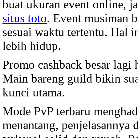
buat ukuran event online, j
situs toto
. Event musiman 
sesuai waktu tertentu. Hal 
lebih hidup.
Promo cashback besar lagi 
Main bareng guild bikin sua
kunci utama.
Mode PvP terbaru menghadi
menantang, penjelasannya 