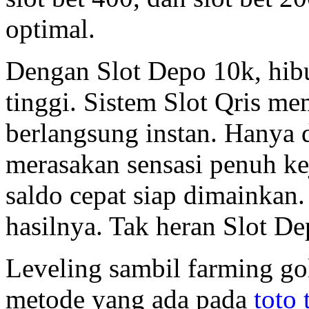
optimal.
Dengan Slot Depo 10k, hibu
tinggi. Sistem Slot Qris me
berlangsung instan. Hanya
merasakan sensasi penuh k
saldo cepat siap dimainkan
hasilnya. Tak heran Slot De
Leveling sambil farming gol
metode yang ada pada
toto 