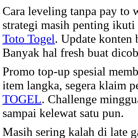
Cara leveling tanpa pay to w
strategi masih penting ikut
Toto Togel
. Update konten 
Banyak hal fresh buat dicob
Promo top-up spesial memb
item langka, segera klaim 
TOGEL
. Challenge minggu
sampai kelewat satu pun.
Masih sering kalah di late 