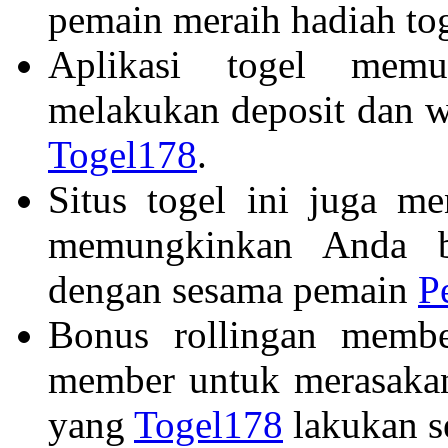
pemain meraih hadiah tog
Aplikasi togel mem
melakukan deposit dan w
Togel178
.
Situs togel ini juga me
memungkinkan Anda be
dengan sesama pemain
P
Bonus rollingan membe
member untuk merasakan
yang
Togel178
lakukan se