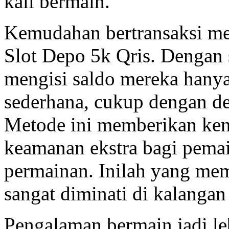
kali bermain.
Kemudahan bertransaksi men
Slot Depo 5k Qris. Dengan 
mengisi saldo mereka hany
sederhana, cukup dengan dep
Metode ini memberikan ken
keamanan ekstra bagi pemai
permainan. Inilah yang m
sangat diminati di kalangan
Pengalaman bermain jadi le