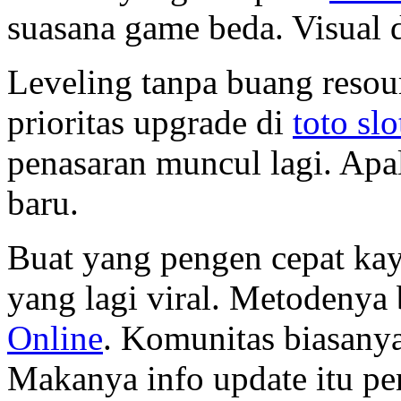
suasana game beda. Visual 
Leveling tanpa buang resou
prioritas upgrade di
toto slo
penasaran muncul lagi. Apa
baru.
Buat yang pengen cepat kay
yang lagi viral. Metodenya
Online
. Komunitas biasanya
Makanya info update itu pe