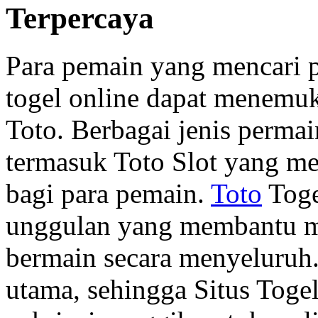
Terpercaya
Para pemain yang mencari 
togel online dapat menemuk
Toto. Berbagai jenis permain
termasuk Toto Slot yang m
bagi para pemain.
Toto
Toge
unggulan yang membantu m
bermain secara menyeluruh.
utama, sehingga Situs Toge