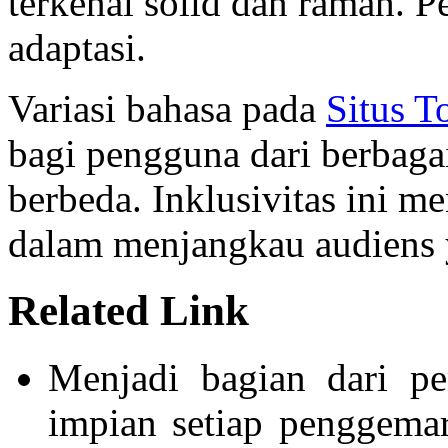
terkenal solid dan ramah. P
adaptasi.
Variasi bahasa pada
Situs T
bagi pengguna dari berbaga
berbeda. Inklusivitas ini m
dalam menjangkau audiens y
Related Link
Menjadi bagian dari pe
impian setiap penggemar 