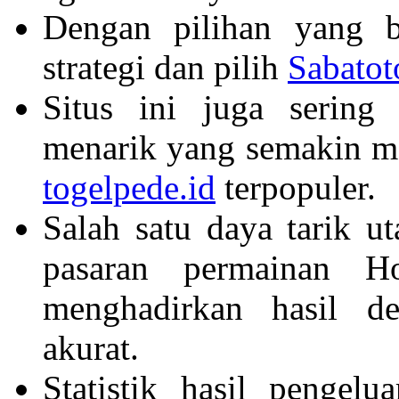
Dengan pilihan yang 
strategi dan pilih
Sabatot
Situs ini juga sering
menarik yang semakin m
togelpede.id
terpopuler.
Salah satu daya tarik 
pasaran permainan 
menghadirkan hasil d
akurat.
Statistik hasil pengelu