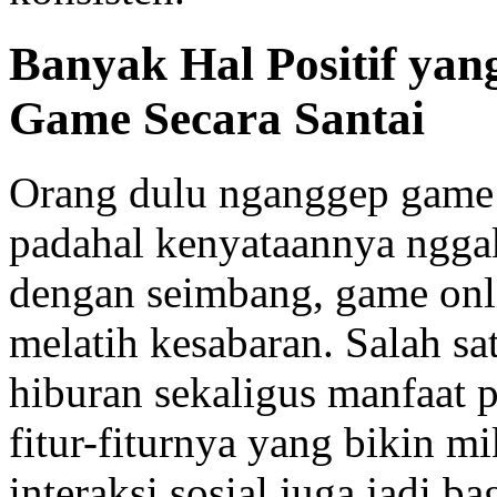
Banyak Hal Positif yan
Game Secara Santai
Orang dulu nganggep game
padahal kenyataannya ngga
dengan seimbang, game onli
melatih kesabaran. Salah sa
hiburan sekaligus manfaat p
fitur-fiturnya yang bikin mik
interaksi sosial juga jadi b