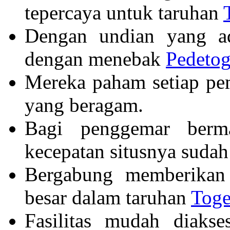
tepercaya untuk taruhan
Dengan undian yang ad
dengan menebak
Pedetog
Mereka paham setiap pe
yang beragam.
Bagi penggemar berm
kecepatan situsnya suda
Bergabung memberikan
besar dalam taruhan
Toge
Fasilitas mudah diaks