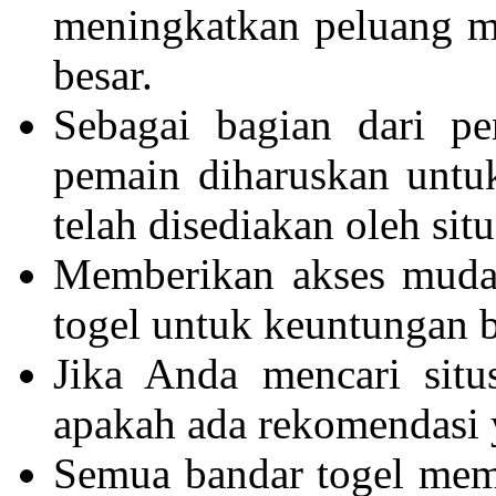
meningkatkan peluang m
besar.
Sebagai bagian dari pe
pemain diharuskan untu
telah disediakan oleh sit
Memberikan akses mud
togel untuk keuntungan 
Jika Anda mencari sit
apakah ada rekomendasi 
Semua bandar togel memil