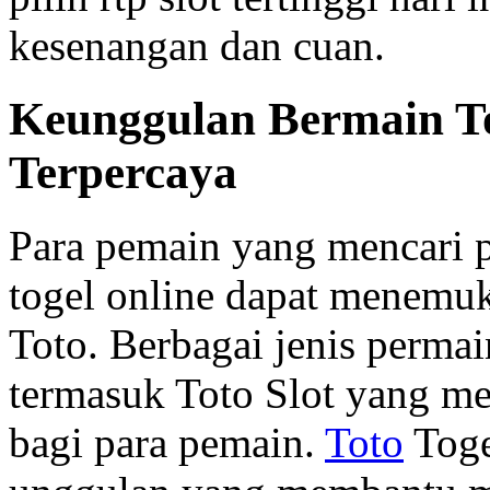
kesenangan dan cuan.
Keunggulan Bermain Tot
Terpercaya
Para pemain yang mencari 
togel online dapat menemuk
Toto. Berbagai jenis permain
termasuk Toto Slot yang m
bagi para pemain.
Toto
Toge