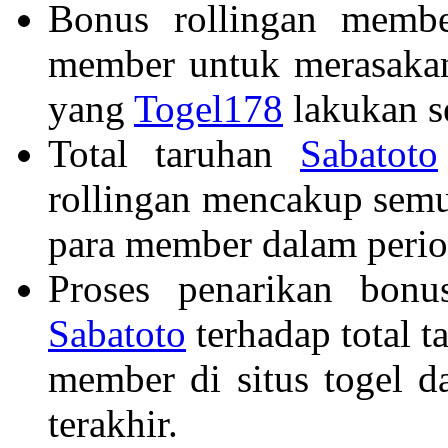
Bonus rollingan membe
member untuk merasakan
yang
Togel178
lakukan se
Total taruhan
Sabatoto
rollingan mencakup semu
para member dalam perio
Proses penarikan bonus
Sabatoto
terhadap total t
member di situs togel 
terakhir.