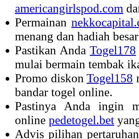
americangirlspod.com
dar
Permainan
nekkocapital
menang dan hadiah besar
Pastikan Anda
Togel178
mulai bermain tembak ik
Promo diskon
Togel158
m
bandar togel online.
Pastinya Anda ingin m
online
pedetogel.bet
yang
Advis pilihan pertaruha