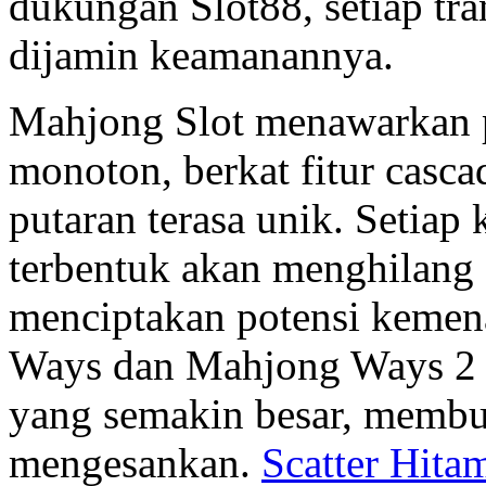
dukungan Slot88, setiap tra
dijamin keamanannya.
Mahjong Slot menawarkan 
monoton, berkat fitur casca
putaran terasa unik. Setiap
terbentuk akan menghilang 
menciptakan potensi kemen
Ways dan Mahjong Ways 2 
yang semakin besar, membu
mengesankan.
Scatter Hita