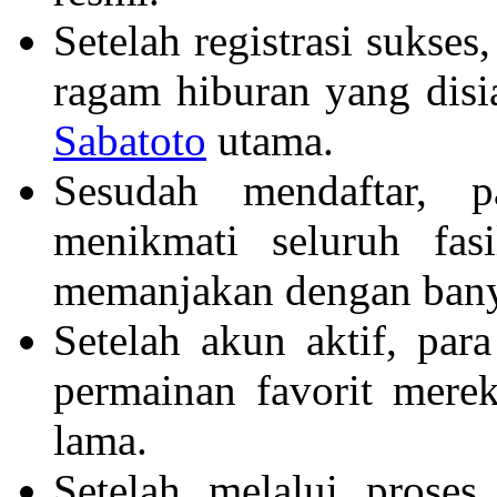
Setelah registrasi sukse
ragam hiburan yang dis
Sabatoto
utama.
Sesudah mendaftar, 
menikmati seluruh fas
memanjakan dengan bany
Setelah akun aktif, pa
permainan favorit mere
lama.
Setelah melalui proses