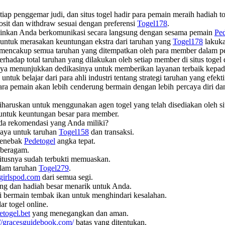
iap penggemar judi, dan situs togel hadir para pemain meraih hadiah to
sit dan withdraw sesuai dengan preferensi
Togel178
.
ngkinkan Anda berkomunikasi secara langsung dengan sesama pemain
Ped
ntuk merasakan keuntungan ekstra dari taruhan yang
Togel178
lakuka
 mencakup semua taruhan yang ditempatkan oleh para member dalam p
erhadap total taruhan yang dilakukan oleh setiap member di situs togel
ercaya menunjukkan dedikasinya untuk memberikan layanan terbaik kepa
tuk belajar dari para ahli industri tentang strategi taruhan yang efe
para pemain akan lebih cenderung bermain dengan lebih percaya diri d
diharuskan untuk menggunakan agen togel yang telah disediakan oleh s
 untuk keuntungan besar para member.
ada rekomendasi yang Anda miliki?
rcaya untuk taruhan
Togel158
dan transaksi.
menebak
Pedetogel
angka tepat.
 beragam.
itusnya sudah terbukti memuaskan.
lam taruhan
Togel279
.
girlspod.com
dari semua segi.
g dan hadiah besar menarik untuk Anda.
 bermain tembak ikan untuk menghindari kesalahan.
ar togel online.
etogel.bet
yang menegangkan dan aman.
://gracesguidebook.com/
batas yang ditentukan.