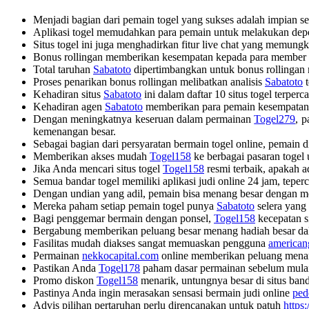
Menjadi bagian dari pemain togel yang sukses adalah impian set
Aplikasi togel memudahkan para pemain untuk melakukan depo
Situs togel ini juga menghadirkan fitur live chat yang memu
Bonus rollingan memberikan kesempatan kepada para member u
Total taruhan
Sabatoto
dipertimbangkan untuk bonus rollingan
Proses penarikan bonus rollingan melibatkan analisis
Sabatoto
t
Kehadiran situs
Sabatoto
ini dalam daftar 10 situs togel terp
Kehadiran agen
Sabatoto
memberikan para pemain kesempatan un
Dengan meningkatnya keseruan dalam permainan
Togel279
, 
kemenangan besar.
Sebagai bagian dari persyaratan bermain togel online, pemain 
Memberikan akses mudah
Togel158
ke berbagai pasaran togel
Jika Anda mencari situs togel
Togel158
resmi terbaik, apakah 
Semua bandar togel memiliki aplikasi judi online 24 jam, tepe
Dengan undian yang adil, pemain bisa menang besar dengan 
Mereka paham setiap pemain togel punya
Sabatoto
selera yang
Bagi penggemar bermain dengan ponsel,
Togel158
kecepatan s
Bergabung memberikan peluang besar menang hadiah besar da
Fasilitas mudah diakses sangat memuaskan pengguna
american
Permainan
nekkocapital.com
online memberikan peluang menan
Pastikan Anda
Togel178
paham dasar permainan sebelum mulai
Promo diskon
Togel158
menarik, untungnya besar di situs band
Pastinya Anda ingin merasakan sensasi bermain judi online
ped
Advis pilihan pertaruhan perlu direncanakan untuk patuh
https