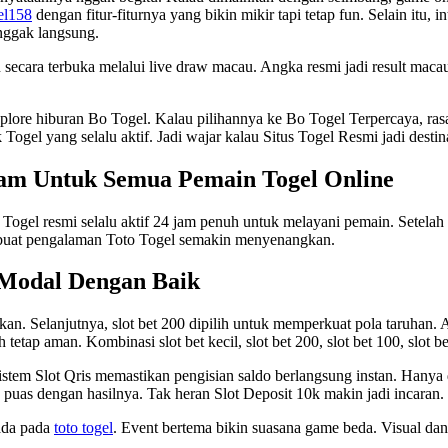
el158
dengan fitur-fiturnya yang bikin mikir tapi tetap fun. Selain itu, 
 nggak langsung.
cara terbuka melalui live draw macau. Angka resmi jadi result maca
plore hiburan Bo Togel. Kalau pilihannya ke Bo Togel Terpercaya, ra
gel yang selalu aktif. Jadi wajar kalau Situs Togel Resmi jadi destinas
Jam Untuk Semua Pemain Togel Online
 Togel resmi selalu aktif 24 jam penuh untuk melayani pemain. Setelah
buat pengalaman Toto Togel semakin menyenangkan.
 Modal Dengan Baik
kan. Selanjutnya, slot bet 200 dipilih untuk memperkuat pola taruhan. A
tap aman. Kombinasi slot bet kecil, slot bet 200, slot bet 100, slot be
Sistem Slot Qris memastikan pengisian saldo berlangsung instan. Hany
uas dengan hasilnya. Tak heran Slot Deposit 10k makin jadi incaran.
 ada pada
toto togel
. Event bertema bikin suasana game beda. Visual dan