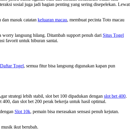
interaksi sosial juga jadi bagian penting yang sering disepelekan. Lewat
u dan masuk catatan
keluaran macau
, membuat pecinta Toto macau
sa worry langsung hilang. Ditambah support penuh dari
Situs Togel
i favorit untuk hiburan santai.
Daftar Togel
, semua fitur bisa langsung digunakan kapan pun
gar strategi lebih stabil, slot bet 100 dipadukan dengan
slot bet 400
.
t 400, dan slot bet 200 perak bekerja untuk hasil optimal.
a dengan
Slot 10k
, pemain bisa merasakan sensasi penuh kejutan.
 musik ikut berubah.