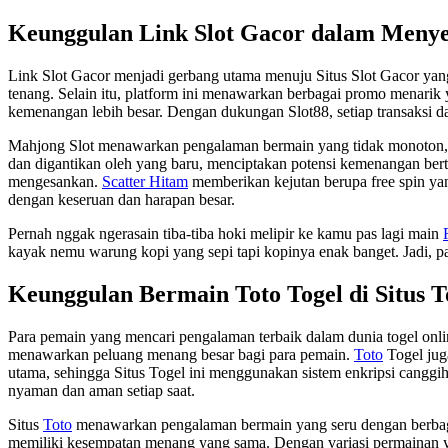
Keunggulan Link Slot Gacor dalam Menyed
Link Slot Gacor menjadi gerbang utama menuju Situs Slot Gacor yan
tenang. Selain itu, platform ini menawarkan berbagai promo menari
kemenangan lebih besar. Dengan dukungan Slot88, setiap transaksi d
Mahjong Slot menawarkan pengalaman bermain yang tidak monoton, ber
dan digantikan oleh yang baru, menciptakan potensi kemenangan be
mengesankan.
Scatter Hitam
memberikan kejutan berupa free spin ya
dengan keseruan dan harapan besar.
Pernah nggak ngerasain tiba-tiba hoki melipir ke kamu pas lagi main
kayak nemu warung kopi yang sepi tapi kopinya enak banget. Jadi, past
Keunggulan Bermain Toto Togel di Situs T
Para pemain yang mencari pengalaman terbaik dalam dunia togel onlin
menawarkan peluang menang besar bagi para pemain.
Toto
Togel jug
utama, sehingga Situs Togel ini menggunakan sistem enkripsi canggih 
nyaman dan aman setiap saat.
Situs
Toto
menawarkan pengalaman bermain yang seru dengan berbagai p
memiliki kesempatan menang yang sama. Dengan variasi permainan yan