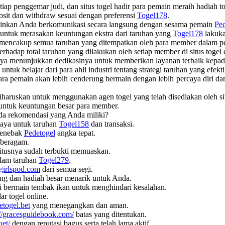
iap penggemar judi, dan situs togel hadir para pemain meraih hadiah to
sit dan withdraw sesuai dengan preferensi
Togel178
.
ngkinkan Anda berkomunikasi secara langsung dengan sesama pemain
Ped
ntuk merasakan keuntungan ekstra dari taruhan yang
Togel178
lakuka
 mencakup semua taruhan yang ditempatkan oleh para member dalam p
erhadap total taruhan yang dilakukan oleh setiap member di situs togel
ercaya menunjukkan dedikasinya untuk memberikan layanan terbaik kepa
tuk belajar dari para ahli industri tentang strategi taruhan yang efe
para pemain akan lebih cenderung bermain dengan lebih percaya diri d
diharuskan untuk menggunakan agen togel yang telah disediakan oleh s
 untuk keuntungan besar para member.
ada rekomendasi yang Anda miliki?
rcaya untuk taruhan
Togel158
dan transaksi.
menebak
Pedetogel
angka tepat.
 beragam.
itusnya sudah terbukti memuaskan.
lam taruhan
Togel279
.
girlspod.com
dari semua segi.
g dan hadiah besar menarik untuk Anda.
 bermain tembak ikan untuk menghindari kesalahan.
ar togel online.
etogel.bet
yang menegangkan dan aman.
://gracesguidebook.com/
batas yang ditentukan.
net/
dengan reputasi bagus serta telah lama aktif.