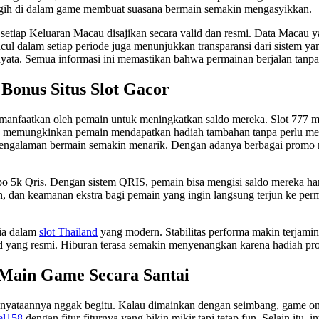
anggih di dalam game membuat suasana bermain semakin mengasyikkan.
ap Keluaran Macau disajikan secara valid dan resmi. Data Macau yang 
ncul dalam setiap periode juga menunjukkan transparansi dari sistem 
nyata. Semua informasi ini memastikan bahwa permainan berjalan tanp
onus Situs Slot Gacor
anfaatkan oleh pemain untuk meningkatkan saldo mereka. Slot 777 me
g memungkinkan pemain mendapatkan hadiah tambahan tanpa perlu me
pengalaman bermain semakin menarik. Dengan adanya berbagai promo me
epo 5k Qris. Dengan sistem QRIS, pemain bisa mengisi saldo mereka h
n, dan keamanan ekstra bagi pemain yang ingin langsung terjun ke pe
dia dalam
slot Thailand
yang modern. Stabilitas performa makin terjamin 
nd yang resmi. Hiburan terasa semakin menyenangkan karena hadiah progr
i Main Game Secara Santai
ataannya nggak begitu. Kalau dimainkan dengan seimbang, game onlin
el158
dengan fitur-fiturnya yang bikin mikir tapi tetap fun. Selain itu, 