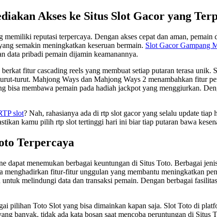
iakan Akses ke Situs Slot Gacor yang Ter
g memiliki reputasi terpercaya. Dengan akses cepat dan aman, pemain
k yang semakin meningkatkan keseruan bermain.
Slot Gacor Gampang 
an data pribadi pemain dijamin keamanannya.
kat fitur cascading reels yang membuat setiap putaran terasa unik. 
rturut-turut. Mahjong Ways dan Mahjong Ways 2 menambahkan fitur p
ng bisa membawa pemain pada hadiah jackpot yang menggiurkan. Denga
RTP slot
? Nah, rahasianya ada di rtp slot gacor yang selalu update tiap h
ikan kamu pilih rtp slot tertinggi hari ini biar tiap putaran bawa kese
oto Terpercaya
e dapat menemukan berbagai keuntungan di Situs Toto. Berbagai jenis 
a menghadirkan fitur-fitur unggulan yang membantu meningkatkan pen
untuk melindungi data dan transaksi pemain. Dengan berbagai fasilitas
ilihan Toto Slot yang bisa dimainkan kapan saja. Slot Toto di platfo
g banyak, tidak ada kata bosan saat mencoba peruntungan di Situs Tot