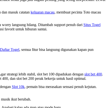
u dan masuk catatan
keluaran macau
, membuat pecinta Toto macau
sa worry langsung hilang. Ditambah support penuh dari
Situs Togel
i favorit untuk hiburan santai.
Daftar Togel
, semua fitur bisa langsung digunakan kapan pun
gar strategi lebih stabil, slot bet 100 dipadukan dengan
slot bet 400
.
t 400, dan slot bet 200 perak bekerja untuk hasil optimal.
a dengan
Slot 10k
, pemain bisa merasakan sensasi penuh kejutan.
 musik ikut berubah.
i. Apalagi kalau ada map atau mode baru.