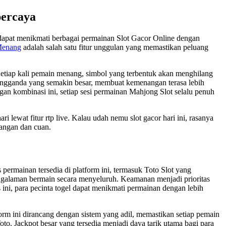
percaya
 dapat menikmati berbagai permainan Slot Gacor Online dengan
Menang
adalah salah satu fitur unggulan yang memastikan peluang
Setiap kali pemain menang, simbol yang terbentuk akan menghilang
engganda yang semakin besar, membuat kemenangan terasa lebih
n kombinasi ini, setiap sesi permainan Mahjong Slot selalu penuh
ari lewat fitur rtp live. Kalau udah nemu slot gacor hari ini, rasanya
nangan dan cuan.
permainan tersedia di platform ini, termasuk Toto Slot yang
galaman bermain secara menyeluruh. Keamanan menjadi prioritas
 ini, para pecinta togel dapat menikmati permainan dengan lebih
rm ini dirancang dengan sistem yang adil, memastikan setiap pemain
o. Jackpot besar yang tersedia menjadi daya tarik utama bagi para