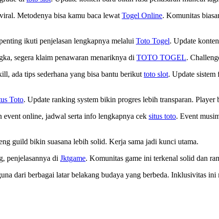
 viral. Metodenya bisa kamu baca lewat
Togel Online
. Komunitas biasa
h penting ikuti penjelasan lengkapnya melalui
Toto Togel
. Update konten
ngka, segera klaim penawaran menariknya di
TOTO TOGEL
. Challeng
ill, ada tips sederhana yang bisa bantu berikut
toto slot
. Update sistem
tus Toto
. Update ranking system bikin progres lebih transparan. Player
event online, jadwal serta info lengkapnya cek
situs toto
. Event musim
eng guild bikin suasana lebih solid. Kerja sama jadi kunci utama.
g, penjelasannya di
Jktgame
. Komunitas game ini terkenal solid dan ram
a dari berbagai latar belakang budaya yang berbeda. Inklusivitas in