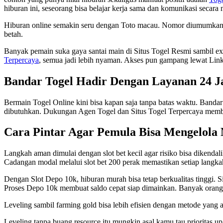
hiburan ini, seseorang bisa belajar kerja sama dan komunikasi secara
Hiburan online semakin seru dengan Toto macau. Nomor diumumkan se
betah.
Banyak pemain suka gaya santai main di Situs Togel Resmi sambil ex
Terpercaya
, semua jadi lebih nyaman. Akses pun gampang lewat Link To
Bandar Togel Hadir Dengan Layanan 24 
Bermain Togel Online kini bisa kapan saja tanpa batas waktu. Bandar
dibutuhkan. Dukungan Agen Togel dan Situs Togel Terpercaya mem
Cara Pintar Agar Pemula Bisa Mengelola
Langkah aman dimulai dengan slot bet kecil agar risiko bisa dikendali
Cadangan modal melalui slot bet 200 perak memastikan setiap langkah te
Dengan Slot Depo 10k, hiburan murah bisa tetap berkualitas tinggi. 
Proses Depo 10k membuat saldo cepat siap dimainkan. Banyak orang p
Leveling sambil farming gold bisa lebih efisien dengan metode yang
Leveling tanpa buang resource itu mungkin asal kamu tau prioritas u