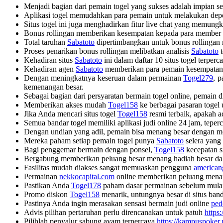
Menjadi bagian dari pemain togel yang sukses adalah impian set
Aplikasi togel memudahkan para pemain untuk melakukan depo
Situs togel ini juga menghadirkan fitur live chat yang memu
Bonus rollingan memberikan kesempatan kepada para member u
Total taruhan
Sabatoto
dipertimbangkan untuk bonus rollingan
Proses penarikan bonus rollingan melibatkan analisis
Sabatoto
t
Kehadiran situs
Sabatoto
ini dalam daftar 10 situs togel terp
Kehadiran agen
Sabatoto
memberikan para pemain kesempatan un
Dengan meningkatnya keseruan dalam permainan
Togel279
, 
kemenangan besar.
Sebagai bagian dari persyaratan bermain togel online, pemain 
Memberikan akses mudah
Togel158
ke berbagai pasaran togel
Jika Anda mencari situs togel
Togel158
resmi terbaik, apakah 
Semua bandar togel memiliki aplikasi judi online 24 jam, tepe
Dengan undian yang adil, pemain bisa menang besar dengan 
Mereka paham setiap pemain togel punya
Sabatoto
selera yang
Bagi penggemar bermain dengan ponsel,
Togel158
kecepatan s
Bergabung memberikan peluang besar menang hadiah besar da
Fasilitas mudah diakses sangat memuaskan pengguna
american
Permainan
nekkocapital.com
online memberikan peluang menan
Pastikan Anda
Togel178
paham dasar permainan sebelum mulai
Promo diskon
Togel158
menarik, untungnya besar di situs band
Pastinya Anda ingin merasakan sensasi bermain judi online
ped
Advis pilihan pertaruhan perlu direncanakan untuk patuh
https
Pilihlah penyalur sabung ayam terpercaya
https://kampuspoker.