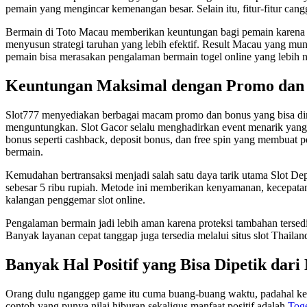
pemain yang mengincar kemenangan besar. Selain itu, fitur-fitur c
Bermain di Toto Macau memberikan keuntungan bagi pemain karena seti
menyusun strategi taruhan yang lebih efektif. Result Macau yang mu
pemain bisa merasakan pengalaman bermain togel online yang lebih 
Keuntungan Maksimal dengan Promo dan B
Slot777 menyediakan berbagai macam promo dan bonus yang bisa dim
menguntungkan. Slot Gacor selalu menghadirkan event menarik yan
bonus seperti cashback, deposit bonus, dan free spin yang membuat 
bermain.
Kemudahan bertransaksi menjadi salah satu daya tarik utama Slot D
sebesar 5 ribu rupiah. Metode ini memberikan kenyamanan, kecepata
kalangan penggemar slot online.
Pengalaman bermain jadi lebih aman karena proteksi tambahan terse
Banyak layanan cepat tanggap juga tersedia melalui situs slot Thaila
Banyak Hal Positif yang Bisa Dipetik dar
Orang dulu nganggep game itu cuma buang-buang waktu, padahal keny
contoh yang punya nilai hiburan sekaligus manfaat positif adalah
Tog