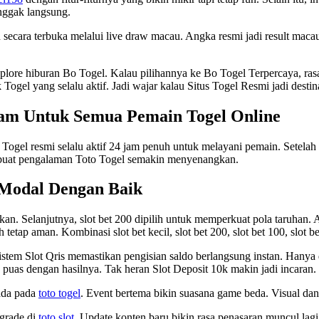
 nggak langsung.
cara terbuka melalui live draw macau. Angka resmi jadi result maca
plore hiburan Bo Togel. Kalau pilihannya ke Bo Togel Terpercaya, ra
gel yang selalu aktif. Jadi wajar kalau Situs Togel Resmi jadi destinas
Jam Untuk Semua Pemain Togel Online
 Togel resmi selalu aktif 24 jam penuh untuk melayani pemain. Setelah
buat pengalaman Toto Togel semakin menyenangkan.
 Modal Dengan Baik
kan. Selanjutnya, slot bet 200 dipilih untuk memperkuat pola taruhan. A
tap aman. Kombinasi slot bet kecil, slot bet 200, slot bet 100, slot be
Sistem Slot Qris memastikan pengisian saldo berlangsung instan. Hany
uas dengan hasilnya. Tak heran Slot Deposit 10k makin jadi incaran.
 ada pada
toto togel
. Event bertema bikin suasana game beda. Visual dan
pgrade di
toto slot
. Update konten baru bikin rasa penasaran muncul lag