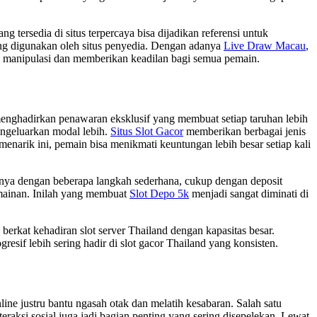
tersedia di situs terpercaya bisa dijadikan referensi untuk
yang digunakan oleh situs penyedia. Dengan adanya
Live Draw Macau
,
a manipulasi dan memberikan keadilan bagi semua pemain.
nghadirkan penawaran eksklusif yang membuat setiap taruhan lebih
ngeluarkan modal lebih.
Situs Slot Gacor
memberikan berbagai jenis
narik ini, pemain bisa menikmati keuntungan lebih besar setiap kali
anya dengan beberapa langkah sederhana, cukup dengan deposit
rmainan. Inilah yang membuat
Slot Depo 5k
menjadi sangat diminati di
berkat kehadiran slot server Thailand dengan kapasitas besar.
esif lebih sering hadir di slot gacor Thailand yang konsisten.
e justru bantu ngasah otak dan melatih kesabaran. Salah satu
interaksi sosial juga jadi bagian penting yang sering disepelekan. Lewat