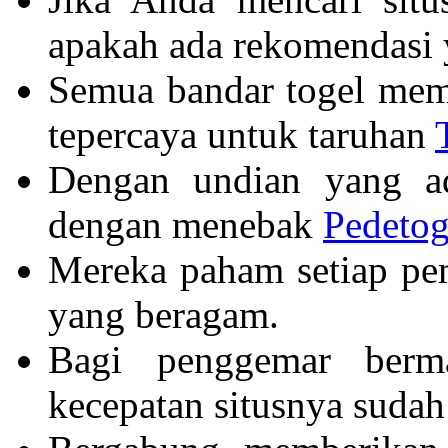
apakah ada rekomendasi 
Semua bandar togel memil
tepercaya untuk taruhan
Dengan undian yang ad
dengan menebak
Pedetog
Mereka paham setiap pe
yang beragam.
Bagi penggemar berm
kecepatan situsnya suda