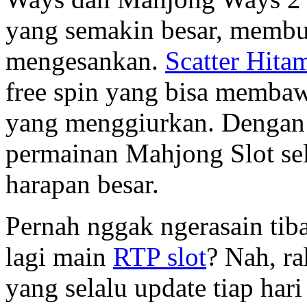
yang semakin besar, membu
mengesankan.
Scatter Hita
free spin yang bisa memba
yang menggiurkan. Dengan k
permainan Mahjong Slot se
harapan besar.
Pernah nggak ngerasain tiba
lagi main
RTP slot
? Nah, ra
yang selalu update tiap hari