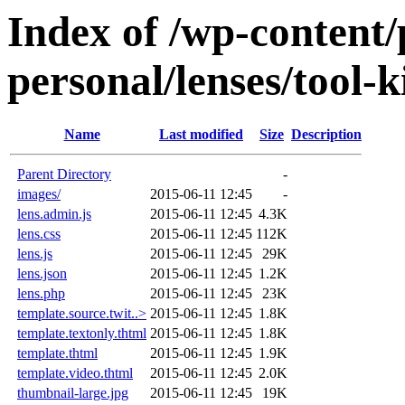
Index of /wp-content/
personal/lenses/tool-k
Name
Last modified
Size
Description
Parent Directory
-
images/
2015-06-11 12:45
-
lens.admin.js
2015-06-11 12:45
4.3K
lens.css
2015-06-11 12:45
112K
lens.js
2015-06-11 12:45
29K
lens.json
2015-06-11 12:45
1.2K
lens.php
2015-06-11 12:45
23K
template.source.twit..>
2015-06-11 12:45
1.8K
template.textonly.thtml
2015-06-11 12:45
1.8K
template.thtml
2015-06-11 12:45
1.9K
template.video.thtml
2015-06-11 12:45
2.0K
thumbnail-large.jpg
2015-06-11 12:45
19K