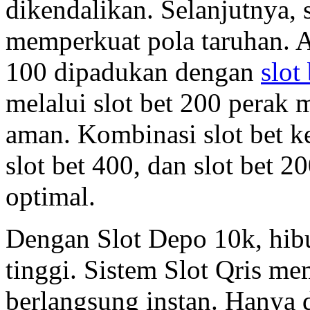
dikendalikan. Selanjutnya, s
memperkuat pola taruhan. Aga
100 dipadukan dengan
slot
melalui slot bet 200 perak 
aman. Kombinasi slot bet kec
slot bet 400, dan slot bet 2
optimal.
Dengan Slot Depo 10k, hibu
tinggi. Sistem Slot Qris me
berlangsung instan. Hanya