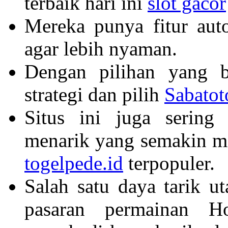
terbaik hari ini
slot gacor
Mereka punya fitur aut
agar lebih nyaman.
Dengan pilihan yang 
strategi dan pilih
Sabatot
Situs ini juga sering
menarik yang semakin m
togelpede.id
terpopuler.
Salah satu daya tarik 
pasaran permainan 