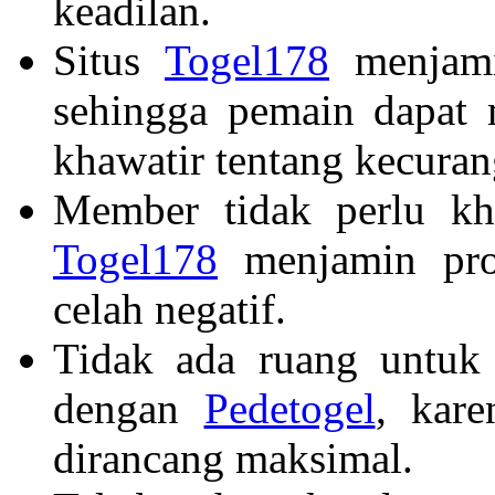
keadilan.
Situs
Togel178
menjamin
sehingga pemain dapat 
khawatir tentang kecuran
Member tidak perlu kh
Togel178
menjamin pros
celah negatif.
Tidak ada ruang untuk
dengan
Pedetogel
, kar
dirancang maksimal.