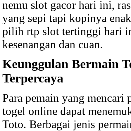
nemu slot gacor hari ini, 
yang sepi tapi kopinya enak
pilih rtp slot tertinggi hari 
kesenangan dan cuan.
Keunggulan Bermain Tot
Terpercaya
Para pemain yang mencari 
togel online dapat menemuk
Toto. Berbagai jenis permain