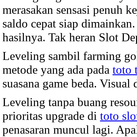
merasakan sensasi penuh k
saldo cepat siap dimainkan
hasilnya. Tak heran Slot De
Leveling sambil farming gol
metode yang ada pada
toto 
suasana game beda. Visual 
Leveling tanpa buang resou
prioritas upgrade di
toto slo
penasaran muncul lagi. Apa