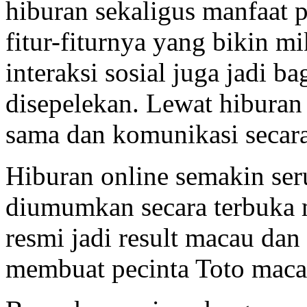
hiburan sekaligus manfaat p
fitur-fiturnya yang bikin mik
interaksi sosial juga jadi b
disepelekan. Lewat hiburan i
sama dan komunikasi secar
Hiburan online semakin se
diumumkan secara terbuka 
resmi jadi result macau da
membuat pecinta Toto maca