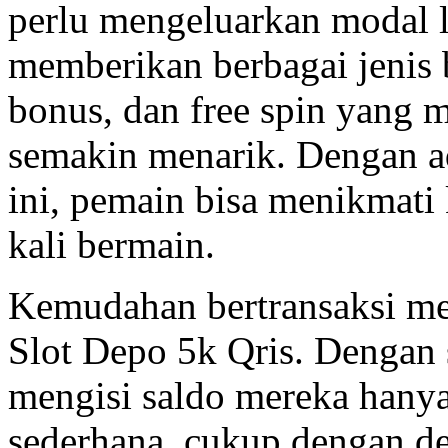
perlu mengeluarkan modal 
memberikan berbagai jenis 
bonus, dan free spin yang
semakin menarik. Dengan a
ini, pemain bisa menikmati 
kali bermain.
Kemudahan bertransaksi men
Slot Depo 5k Qris. Dengan 
mengisi saldo mereka hany
sederhana, cukup dengan dep