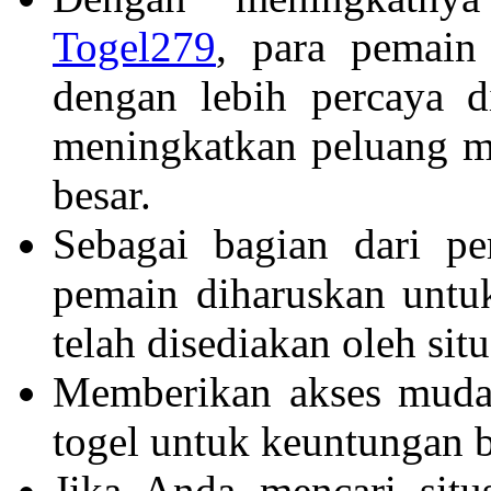
Togel279
, para pemain
dengan lebih percaya d
meningkatkan peluang m
besar.
Sebagai bagian dari pe
pemain diharuskan untu
telah disediakan oleh sit
Memberikan akses mud
togel untuk keuntungan 
Jika Anda mencari sit