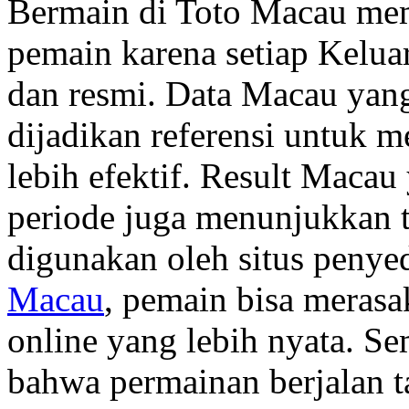
Bermain di Toto Macau me
pemain karena setiap Kelua
dan resmi. Data Macau yang 
dijadikan referensi untuk m
lebih efektif. Result Maca
periode juga menunjukkan t
digunakan oleh situs peny
Macau
, pemain bisa meras
online yang lebih nyata. S
bahwa permainan berjalan 