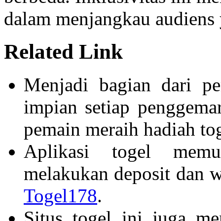
dalam menjangkau audiens y
Related Link
Menjadi bagian dari pe
impian setiap penggemar 
pemain meraih hadiah tog
Aplikasi togel mem
melakukan deposit dan w
Togel178
.
Situs togel ini juga me