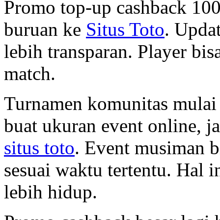
Promo top-up cashback 100%
buruan ke
Situs Toto
. Upda
lebih transparan. Player bi
match.
Turnamen komunitas mulai 
buat ukuran event online, j
situs toto
. Event musiman 
sesuai waktu tertentu. Hal 
lebih hidup.