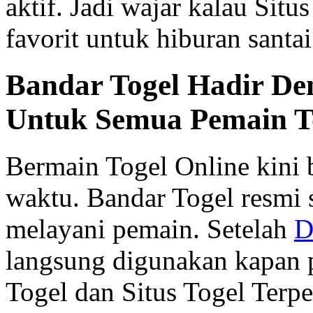
aktif. Jadi wajar kalau Situ
favorit untuk hiburan santai
Bandar Togel Hadir D
Untuk Semua Pemain To
Bermain Togel Online kini b
waktu. Bandar Togel resmi 
melayani pemain. Setelah
D
langsung digunakan kapan
Togel dan Situs Togel Ter