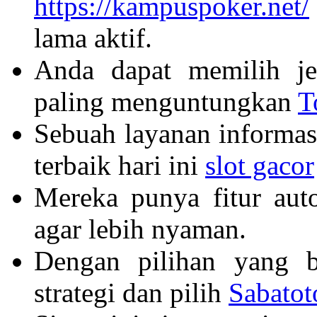
https://kampuspoker.net/
lama aktif.
Anda dapat memilih je
paling menguntungkan
T
Sebuah layanan informasi
terbaik hari ini
slot gacor
Mereka punya fitur aut
agar lebih nyaman.
Dengan pilihan yang 
strategi dan pilih
Sabatot