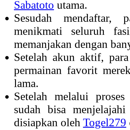
Sabatoto
utama.
Sesudah mendaftar, 
menikmati seluruh fas
memanjakan dengan bany
Setelah akun aktif, pa
permainan favorit mere
lama.
Setelah melalui proses
sudah bisa menjelajahi
disiapkan oleh
Togel279