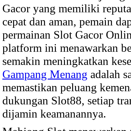
Gacor yang memiliki reputa
cepat dan aman, pemain dap
permainan Slot Gacor Online
platform ini menawarkan b
semakin meningkatkan kes
Gampang Menang
adalah sa
memastikan peluang kemena
dukungan Slot88, setiap tra
dijamin keamanannya.