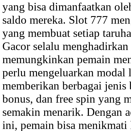
yang bisa dimanfaatkan ol
saldo mereka. Slot 777 men
yang membuat setiap taruh
Gacor selalu menghadirkan
memungkinkan pemain mend
perlu mengeluarkan modal 
memberikan berbagai jenis 
bonus, dan free spin yang
semakin menarik. Dengan a
ini, pemain bisa menikmati 