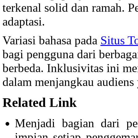
terkenal solid dan ramah. P
adaptasi.
Variasi bahasa pada
Situs T
bagi pengguna dari berbaga
berbeda. Inklusivitas ini m
dalam menjangkau audiens y
Related Link
Menjadi bagian dari pe
impian setiap penggemar 