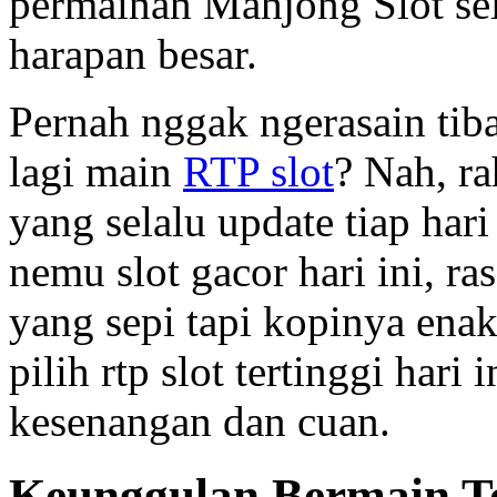
permainan Mahjong Slot se
harapan besar.
Pernah nggak ngerasain tiba
lagi main
RTP slot
? Nah, ra
yang selalu update tiap hari
nemu slot gacor hari ini, 
yang sepi tapi kopinya enak
pilih rtp slot tertinggi hari 
kesenangan dan cuan.
Keunggulan Bermain Tot