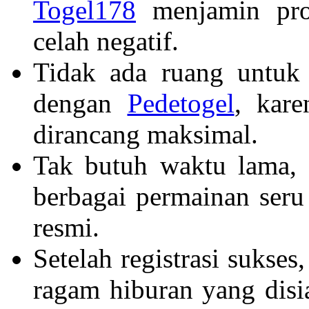
Togel178
menjamin pros
celah negatif.
Tidak ada ruang untuk
dengan
Pedetogel
, kar
dirancang maksimal.
Tak butuh waktu lama,
berbagai permainan ser
resmi.
Setelah registrasi sukse
ragam hiburan yang dis