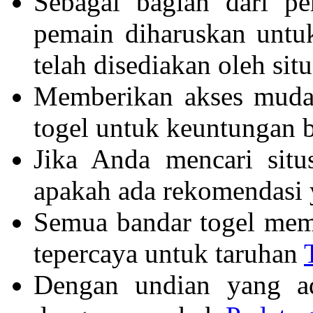
Sebagai bagian dari pe
pemain diharuskan untu
telah disediakan oleh sit
Memberikan akses mud
togel untuk keuntungan 
Jika Anda mencari sit
apakah ada rekomendasi 
Semua bandar togel memil
tepercaya untuk taruhan
Dengan undian yang ad