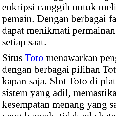
enkripsi canggih untuk meli
pemain. Dengan berbagai fasi
dapat menikmati permainan
setiap saat.
Situs
Toto
menawarkan peng
dengan berbagai pilihan To
kapan saja. Slot Toto di pl
sistem yang adil, memastik
kesempatan menang yang sa
yang banyak, tidak ada kat