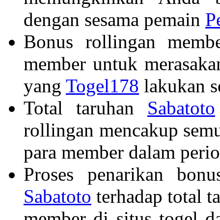
dengan sesama pemain
P
Bonus rollingan membe
member untuk merasakan
yang
Togel178
lakukan se
Total taruhan
Sabatoto
rollingan mencakup semu
para member dalam perio
Proses penarikan bonus
Sabatoto
terhadap total t
member di situs togel 