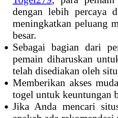
dengan lebih percaya d
meningkatkan peluang m
besar.
Sebagai bagian dari pe
pemain diharuskan untu
telah disediakan oleh sit
Memberikan akses mud
togel untuk keuntungan 
Jika Anda mencari sit