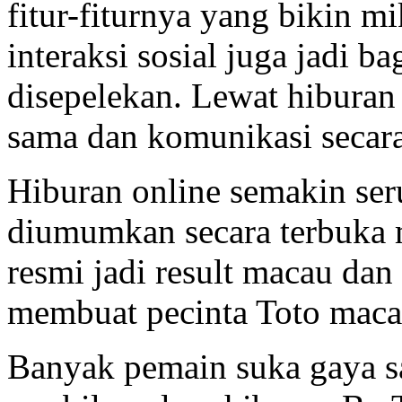
fitur-fiturnya yang bikin mik
interaksi sosial juga jadi b
disepelekan. Lewat hiburan i
sama dan komunikasi secar
Hiburan online semakin se
diumumkan secara terbuka 
resmi jadi result macau da
membuat pecinta Toto maca
Banyak pemain suka gaya sa