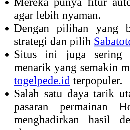
Mereka punya fitur aut
agar lebih nyaman.
Dengan pilihan yang 
strategi dan pilih
Sabatot
Situs ini juga sering
menarik yang semakin m
togelpede.id
terpopuler.
Salah satu daya tarik 
pasaran permainan 
menghadirkan hasil d