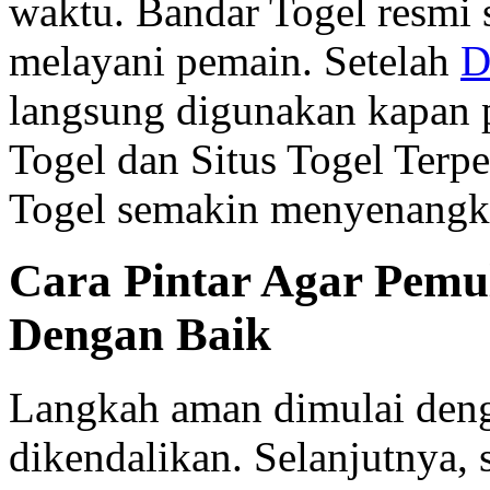
waktu. Bandar Togel resmi 
melayani pemain. Setelah
D
langsung digunakan kapan
Togel dan Situs Togel Ter
Togel semakin menyenangk
Cara Pintar Agar Pemu
Dengan Baik
Langkah aman dimulai dengan
dikendalikan. Selanjutnya, s