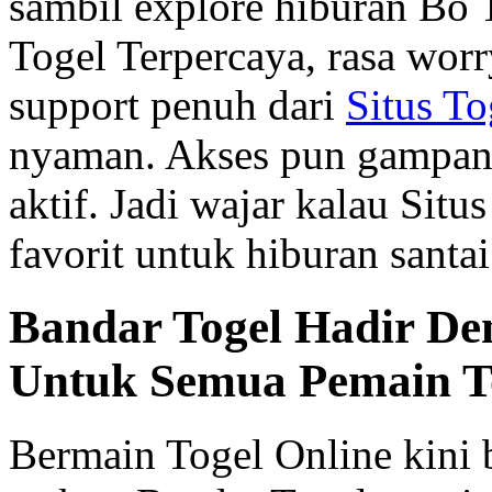
sambil explore hiburan Bo 
Togel Terpercaya, rasa wor
support penuh dari
Situs To
nyaman. Akses pun gampang
aktif. Jadi wajar kalau Situ
favorit untuk hiburan santai
Bandar Togel Hadir D
Untuk Semua Pemain To
Bermain Togel Online kini b