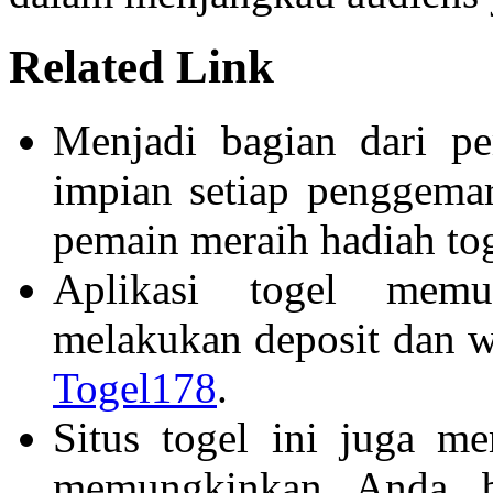
Related Link
Menjadi bagian dari pe
impian setiap penggemar 
pemain meraih hadiah tog
Aplikasi togel mem
melakukan deposit dan w
Togel178
.
Situs togel ini juga me
memungkinkan Anda be