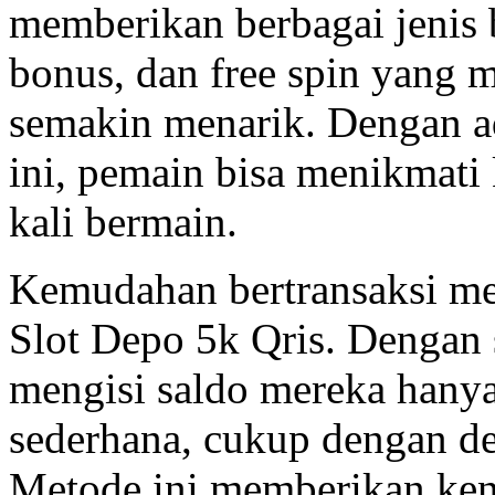
memberikan berbagai jenis 
bonus, dan free spin yang
semakin menarik. Dengan a
ini, pemain bisa menikmati 
kali bermain.
Kemudahan bertransaksi men
Slot Depo 5k Qris. Dengan 
mengisi saldo mereka hany
sederhana, cukup dengan dep
Metode ini memberikan ken