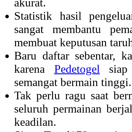
akurat.
Statistik hasil pengelu
sangat membantu pe
membuat keputusan taru
Baru daftar sebentar, 
karena
Pedetogel
siap 
semangat bermain tinggi.
Tak perlu ragu saat be
seluruh permainan berj
keadilan.