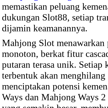
memastikan peluang kemena
dukungan Slot88, setiap tra
dijamin keamanannya.
Mahjong Slot menawarkan 
monoton, berkat fitur casca
putaran terasa unik. Setiap
terbentuk akan menghilang 
menciptakan potensi kemen
Ways dan Mahjong Ways 2 
yang semakin besar, membu