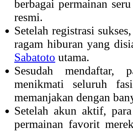
berbagai permainan ser
resmi.
Setelah registrasi sukse
ragam hiburan yang dis
Sabatoto
utama.
Sesudah mendaftar, 
menikmati seluruh fas
memanjakan dengan bany
Setelah akun aktif, pa
permainan favorit mere