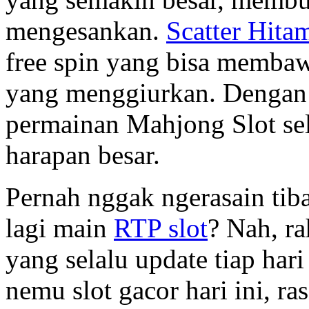
mengesankan.
Scatter Hita
free spin yang bisa memba
yang menggiurkan. Dengan k
permainan Mahjong Slot se
harapan besar.
Pernah nggak ngerasain tiba
lagi main
RTP slot
? Nah, ra
yang selalu update tiap hari
nemu slot gacor hari ini, 