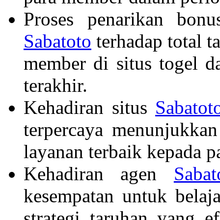
Proses penarikan bonus
Sabatoto
terhadap total t
member di situs togel 
terakhir.
Kehadiran situs
Sabatot
terpercaya menunjukkan
layanan terbaik kepada p
Kehadiran agen
Sabat
kesempatan untuk belajar
strategi taruhan yang e