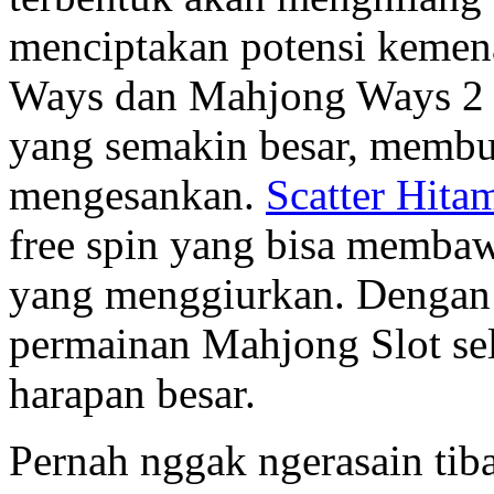
menciptakan potensi kemen
Ways dan Mahjong Ways 2 
yang semakin besar, membu
mengesankan.
Scatter Hita
free spin yang bisa memba
yang menggiurkan. Dengan k
permainan Mahjong Slot se
harapan besar.
Pernah nggak ngerasain tiba