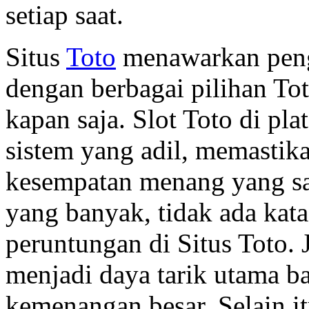
setiap saat.
Situs
Toto
menawarkan peng
dengan berbagai pilihan To
kapan saja. Slot Toto di pl
sistem yang adil, memastik
kesempatan menang yang sa
yang banyak, tidak ada kat
peruntungan di Situs Toto. 
menjadi daya tarik utama b
kemenangan besar. Selain itu