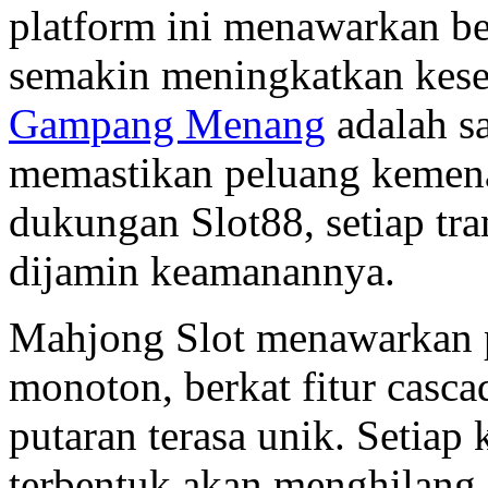
platform ini menawarkan b
semakin meningkatkan kes
Gampang Menang
adalah sa
memastikan peluang kemena
dukungan Slot88, setiap tra
dijamin keamanannya.
Mahjong Slot menawarkan 
monoton, berkat fitur casca
putaran terasa unik. Setiap
terbentuk akan menghilang 