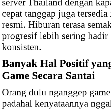
server Thailand dengan kap
cepat tanggap juga tersedia 
resmi. Hiburan terasa sem
progresif lebih sering hadir
konsisten.
Banyak Hal Positif yan
Game Secara Santai
Orang dulu nganggep game
padahal kenyataannya ngga