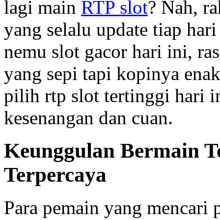
lagi main
RTP slot
? Nah, ra
yang selalu update tiap hari
nemu slot gacor hari ini, 
yang sepi tapi kopinya enak
pilih rtp slot tertinggi hari 
kesenangan dan cuan.
Keunggulan Bermain Tot
Terpercaya
Para pemain yang mencari 