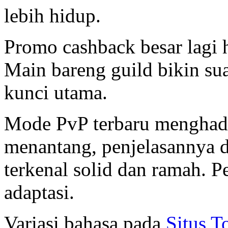
lebih hidup.
Promo cashback besar lagi 
Main bareng guild bikin sua
kunci utama.
Mode PvP terbaru menghadi
menantang, penjelasannya 
terkenal solid dan ramah. P
adaptasi.
Variasi bahasa pada
Situs T