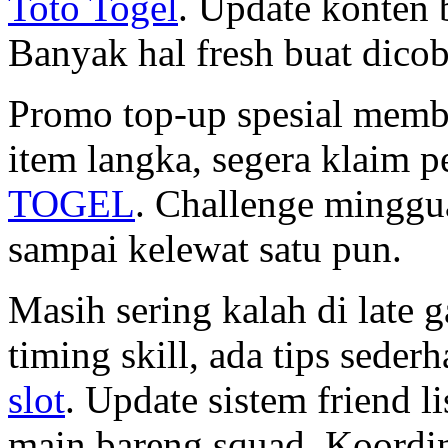
Toto Togel
. Update konten 
Banyak hal fresh buat dicob
Promo top-up spesial memb
item langka, segera klaim 
TOGEL
. Challenge minggu
sampai kelewat satu pun.
Masih sering kalah di late 
timing skill, ada tips seder
slot
. Update sistem friend 
main bareng squad. Koordina