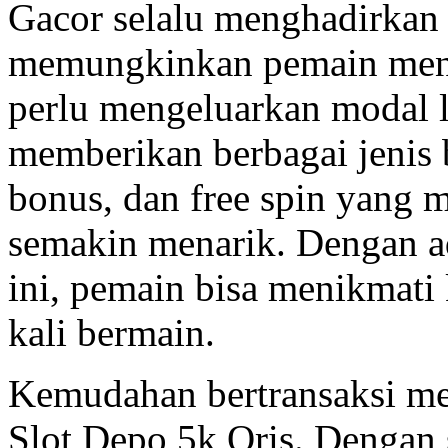
Gacor selalu menghadirkan
memungkinkan pemain mend
perlu mengeluarkan modal 
memberikan berbagai jenis 
bonus, dan free spin yang
semakin menarik. Dengan a
ini, pemain bisa menikmati 
kali bermain.
Kemudahan bertransaksi men
Slot Depo 5k Qris. Dengan 