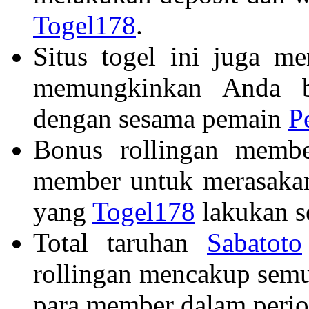
Togel178
.
Situs togel ini juga me
memungkinkan Anda be
dengan sesama pemain
P
Bonus rollingan membe
member untuk merasakan
yang
Togel178
lakukan se
Total taruhan
Sabatoto
rollingan mencakup semu
para member dalam perio