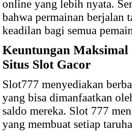
online yang lebih nyata. S
bahwa permainan berjalan 
keadilan bagi semua pemain
Keuntungan Maksimal 
Situs Slot Gacor
Slot777 menyediakan berb
yang bisa dimanfaatkan ol
saldo mereka. Slot 777 men
yang membuat setiap taruh