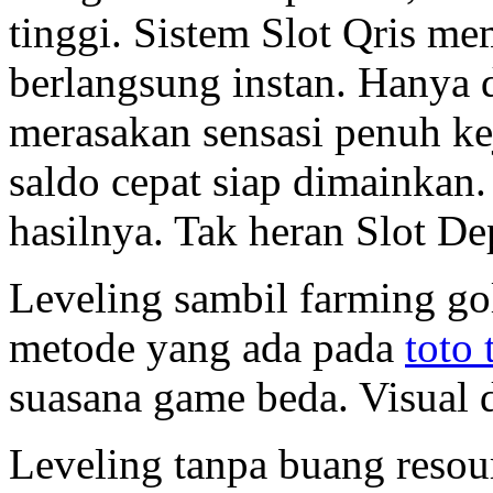
tinggi. Sistem Slot Qris me
berlangsung instan. Hanya
merasakan sensasi penuh k
saldo cepat siap dimainkan
hasilnya. Tak heran Slot De
Leveling sambil farming gol
metode yang ada pada
toto 
suasana game beda. Visual 
Leveling tanpa buang resou