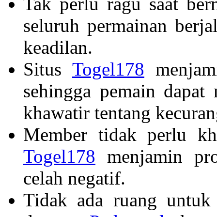
Tak perlu ragu saat be
seluruh permainan berj
keadilan.
Situs
Togel178
menjamin
sehingga pemain dapat 
khawatir tentang kecuran
Member tidak perlu kh
Togel178
menjamin pros
celah negatif.
Tidak ada ruang untuk