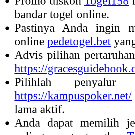
Promo diskon
Togel158
m
bandar togel online.
Pastinya Anda ingin m
online
pedetogel.bet
yang
Advis pilihan pertaruha
https://gracesguidebook.
Pilihlah penyalur
https://kampuspoker.net/
lama aktif.
Anda dapat memilih je