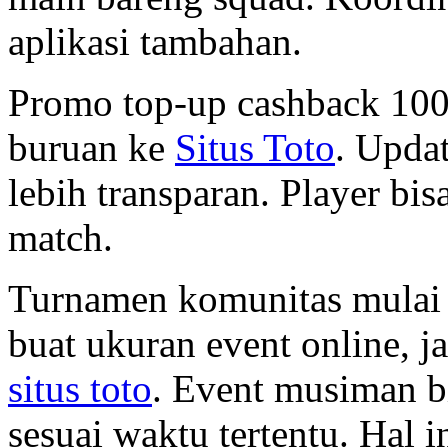
aplikasi tambahan.
Promo top-up cashback 100%
buruan ke
Situs Toto
. Upda
lebih transparan. Player bi
match.
Turnamen komunitas mulai 
buat ukuran event online, j
situs toto
. Event musiman 
sesuai waktu tertentu. Hal 