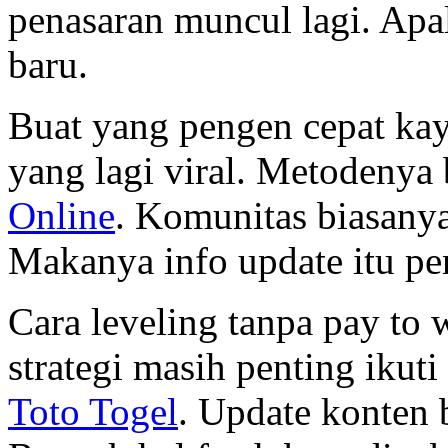
penasaran muncul lagi. Apa
baru.
Buat yang pengen cepat kay
yang lagi viral. Metodenya
Online
. Komunitas biasanya
Makanya info update itu pe
Cara leveling tanpa pay to w
strategi masih penting ikut
Toto Togel
. Update konten 