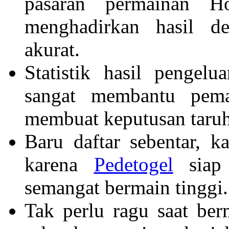
pasaran permainan 
menghadirkan hasil d
akurat.
Statistik hasil pengelu
sangat membantu pe
membuat keputusan taru
Baru daftar sebentar, 
karena
Pedetogel
siap 
semangat bermain tinggi.
Tak perlu ragu saat be