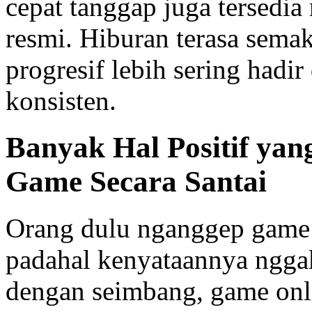
cepat tanggap juga tersedia 
resmi. Hiburan terasa sem
progresif lebih sering hadir
konsisten.
Banyak Hal Positif yan
Game Secara Santai
Orang dulu nganggep game
padahal kenyataannya ngga
dengan seimbang, game onli