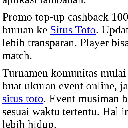
Promo top-up cashback 100%
buruan ke
Situs Toto
. Upda
lebih transparan. Player bi
match.
Turnamen komunitas mulai 
buat ukuran event online, j
situs toto
. Event musiman 
sesuai waktu tertentu. Hal 
lebih hidup.