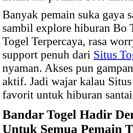
Banyak pemain suka gaya sa
sambil explore hiburan Bo 
Togel Terpercaya, rasa wor
support penuh dari
Situs To
nyaman. Akses pun gampang
aktif. Jadi wajar kalau Situ
favorit untuk hiburan santai
Bandar Togel Hadir D
Untuk Semua Pemain To