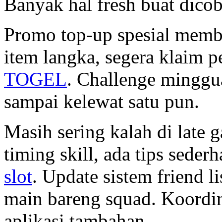
Banyak hal fresh buat dicob
Promo top-up spesial memb
item langka, segera klaim 
TOGEL
. Challenge minggu
sampai kelewat satu pun.
Masih sering kalah di late 
timing skill, ada tips seder
slot
. Update sistem friend 
main bareng squad. Koordina
aplikasi tambahan.