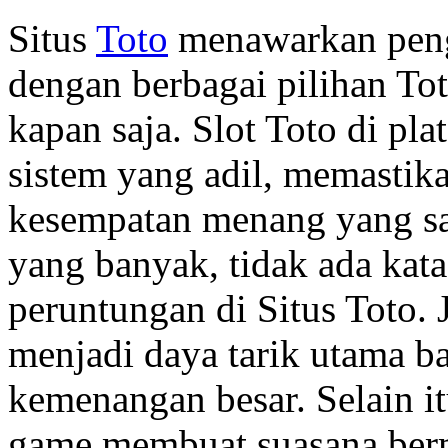
Situs
Toto
menawarkan peng
dengan berbagai pilihan To
kapan saja. Slot Toto di pl
sistem yang adil, memastik
kesempatan menang yang sa
yang banyak, tidak ada kat
peruntungan di Situs Toto. 
menjadi daya tarik utama b
kemenangan besar. Selain itu
game membuat suasana ber