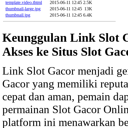
template.video.thtml
2015-06-11 12:45
2.5K
thumbnail-large.jpg
2015-06-11 12:45
13K
thumbnail.jpg
2015-06-11 12:45
6.4K
Keunggulan Link Slot
Akses ke Situs Slot Ga
Link Slot Gacor menjadi ge
Gacor yang memiliki reputa
cepat dan aman, pemain dap
permainan Slot Gacor Online
platform ini menawarkan b