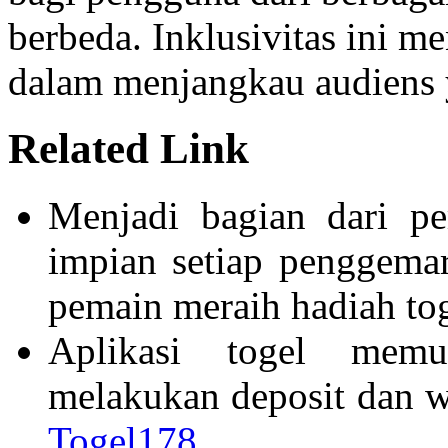
berbeda. Inklusivitas ini m
dalam menjangkau audiens y
Related Link
Menjadi bagian dari pe
impian setiap penggemar 
pemain meraih hadiah tog
Aplikasi togel mem
melakukan deposit dan w
Togel178
.