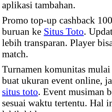
aplikasi tambahan.
Promo top-up cashback 100%
buruan ke
Situs Toto
. Upda
lebih transparan. Player bi
match.
Turnamen komunitas mulai 
buat ukuran event online, j
situs toto
. Event musiman 
sesuai waktu tertentu. Hal 