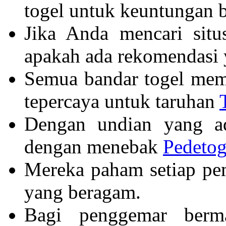
togel untuk keuntungan 
Jika Anda mencari sit
apakah ada rekomendasi 
Semua bandar togel memil
tepercaya untuk taruhan
Dengan undian yang ad
dengan menebak
Pedetog
Mereka paham setiap pe
yang beragam.
Bagi penggemar berm