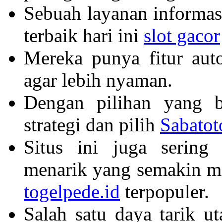
Sebuah layanan informasi
terbaik hari ini
slot gacor
Mereka punya fitur aut
agar lebih nyaman.
Dengan pilihan yang 
strategi dan pilih
Sabatot
Situs ini juga sering
menarik yang semakin m
togelpede.id
terpopuler.
Salah satu daya tarik 