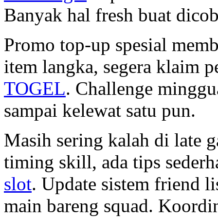
Banyak hal fresh buat dicob
Promo top-up spesial memb
item langka, segera klaim 
TOGEL
. Challenge minggu
sampai kelewat satu pun.
Masih sering kalah di late 
timing skill, ada tips seder
slot
. Update sistem friend 
main bareng squad. Koordina