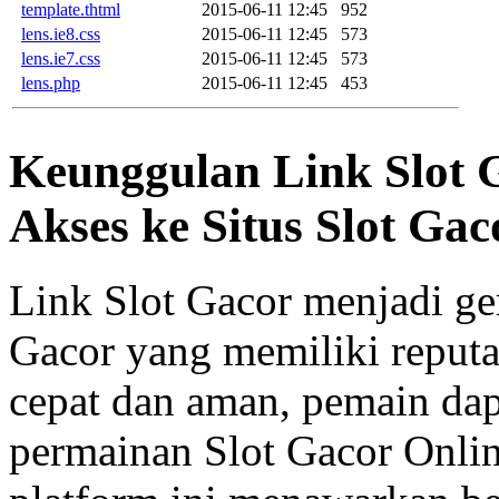
template.thtml
2015-06-11 12:45
952
lens.ie8.css
2015-06-11 12:45
573
lens.ie7.css
2015-06-11 12:45
573
lens.php
2015-06-11 12:45
453
Keunggulan Link Slot
Akses ke Situs Slot Ga
Link Slot Gacor menjadi ge
Gacor yang memiliki reputa
cepat dan aman, pemain dap
permainan Slot Gacor Online