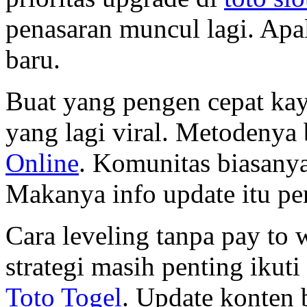
penasaran muncul lagi. Apa
baru.
Buat yang pengen cepat kay
yang lagi viral. Metodenya
Online
. Komunitas biasanya
Makanya info update itu pe
Cara leveling tanpa pay to w
strategi masih penting ikut
Toto Togel
. Update konten 