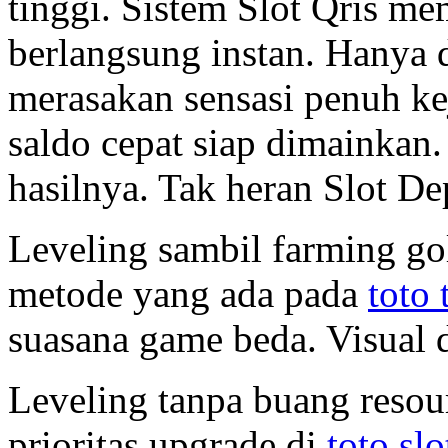
tinggi. Sistem Slot Qris me
berlangsung instan. Hanya
merasakan sensasi penuh k
saldo cepat siap dimainkan
hasilnya. Tak heran Slot De
Leveling sambil farming gol
metode yang ada pada
toto 
suasana game beda. Visual 
Leveling tanpa buang resou
prioritas upgrade di
toto slo