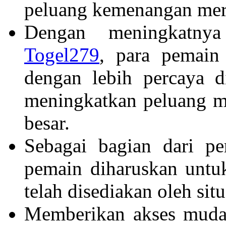
peluang kemenangan mer
Dengan meningkatnya
Togel279
, para pemain
dengan lebih percaya d
meningkatkan peluang m
besar.
Sebagai bagian dari pe
pemain diharuskan untu
telah disediakan oleh sit
Memberikan akses mud