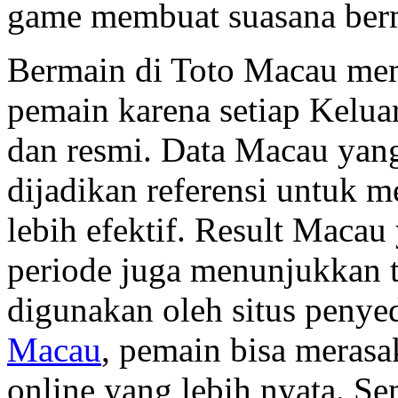
game membuat suasana ber
Bermain di Toto Macau me
pemain karena setiap Kelua
dan resmi. Data Macau yang 
dijadikan referensi untuk m
lebih efektif. Result Maca
periode juga menunjukkan t
digunakan oleh situs peny
Macau
, pemain bisa meras
online yang lebih nyata. S