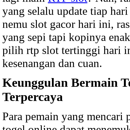
yang selalu update tiap hari
nemu slot gacor hari ini, 
yang sepi tapi kopinya enak
pilih rtp slot tertinggi hari 
kesenangan dan cuan.
Keunggulan Bermain Tot
Terpercaya
Para pemain yang mencari 
togel online dapat menemuk