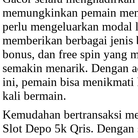
memungkinkan pemain mend
perlu mengeluarkan modal 
memberikan berbagai jenis 
bonus, dan free spin yang
semakin menarik. Dengan a
ini, pemain bisa menikmati 
kali bermain.
Kemudahan bertransaksi men
Slot Depo 5k Qris. Dengan 