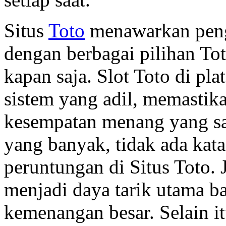
Situs
Toto
menawarkan peng
dengan berbagai pilihan To
kapan saja. Slot Toto di pl
sistem yang adil, memastik
kesempatan menang yang sa
yang banyak, tidak ada kat
peruntungan di Situs Toto. 
menjadi daya tarik utama b
kemenangan besar. Selain itu