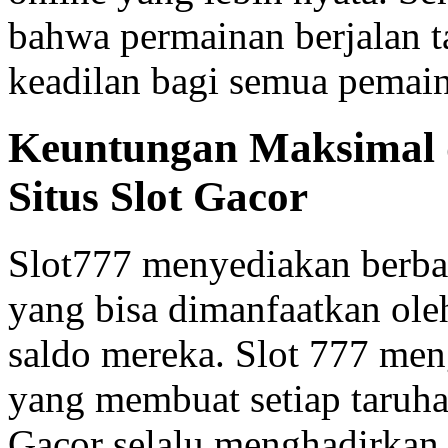
bahwa permainan berjalan 
keadilan bagi semua pemain
Keuntungan Maksimal 
Situs Slot Gacor
Slot777 menyediakan berb
yang bisa dimanfaatkan ol
saldo mereka. Slot 777 men
yang membuat setiap taruh
Gacor selalu menghadirkan