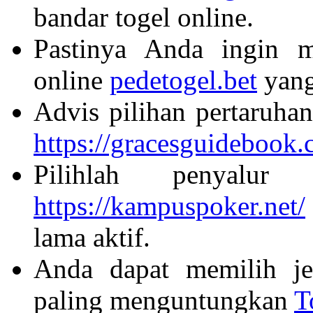
bandar togel online.
Pastinya Anda ingin m
online
pedetogel.bet
yang
Advis pilihan pertaruha
https://gracesguidebook.
Pilihlah penyalur
https://kampuspoker.net/
lama aktif.
Anda dapat memilih je
paling menguntungkan
T