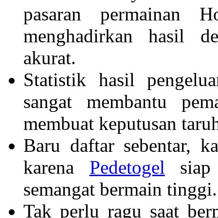
pasaran permainan 
menghadirkan hasil d
akurat.
Statistik hasil pengelu
sangat membantu pe
membuat keputusan taru
Baru daftar sebentar, 
karena
Pedetogel
siap 
semangat bermain tinggi.
Tak perlu ragu saat be