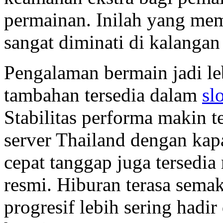
permainan. Inilah yang m
sangat diminati di kalangan
Pengalaman bermain jadi le
tambahan tersedia dalam
sl
Stabilitas performa makin t
server Thailand dengan kap
cepat tanggap juga tersedia 
resmi. Hiburan terasa sem
progresif lebih sering hadir