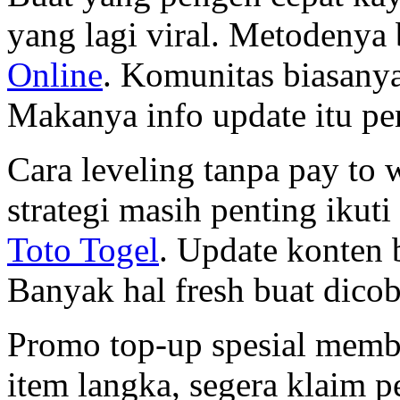
yang lagi viral. Metodenya
Online
. Komunitas biasanya
Makanya info update itu pe
Cara leveling tanpa pay to w
strategi masih penting ikut
Toto Togel
. Update konten 
Banyak hal fresh buat dicob
Promo top-up spesial memb
item langka, segera klaim 