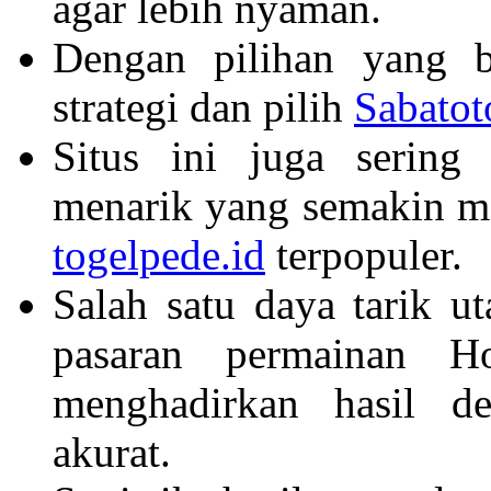
agar lebih nyaman.
Dengan pilihan yang 
strategi dan pilih
Sabatot
Situs ini juga sering
menarik yang semakin m
togelpede.id
terpopuler.
Salah satu daya tarik 
pasaran permainan 
menghadirkan hasil d
akurat.