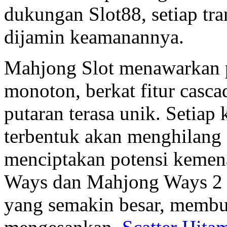
dukungan Slot88, setiap tra
dijamin keamanannya.
Mahjong Slot menawarkan 
monoton, berkat fitur casca
putaran terasa unik. Setiap
terbentuk akan menghilang 
menciptakan potensi kemen
Ways dan Mahjong Ways 2 
yang semakin besar, membu