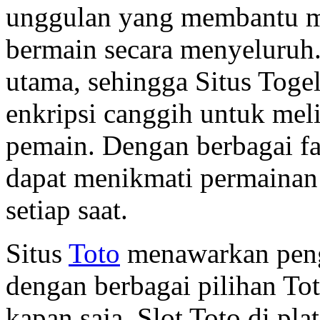
unggulan yang membantu m
bermain secara menyeluruh.
utama, sehingga Situs Toge
enkripsi canggih untuk meli
pemain. Dengan berbagai fasi
dapat menikmati permainan
setiap saat.
Situs
Toto
menawarkan peng
dengan berbagai pilihan To
kapan saja. Slot Toto di pl