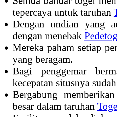
Semua bandar togel memil
tepercaya untuk taruhan
Dengan undian yang ad
dengan menebak
Pedetog
Mereka paham setiap pe
yang beragam.
Bagi penggemar berm
kecepatan situsnya suda
Bergabung memberikan
besar dalam taruhan
Toge