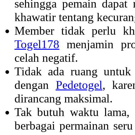
sehingga pemain dapat 
khawatir tentang kecuran
Member tidak perlu kh
Togel178
menjamin pros
celah negatif.
Tidak ada ruang untuk
dengan
Pedetogel
, kar
dirancang maksimal.
Tak butuh waktu lama,
berbagai permainan ser