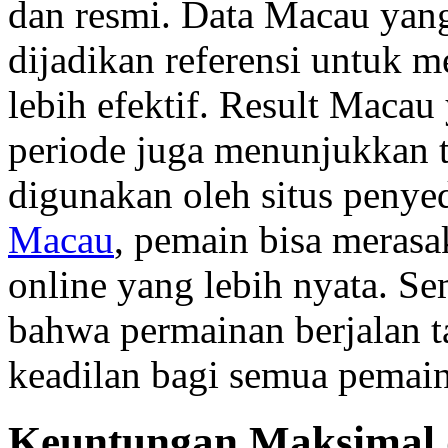
dan resmi. Data Macau yang 
dijadikan referensi untuk m
lebih efektif. Result Maca
periode juga menunjukkan t
digunakan oleh situs peny
Macau
, pemain bisa meras
online yang lebih nyata. S
bahwa permainan berjalan 
keadilan bagi semua pemain
Keuntungan Maksimal 