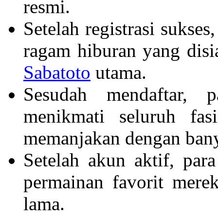
resmi.
Setelah registrasi sukse
ragam hiburan yang dis
Sabatoto
utama.
Sesudah mendaftar, 
menikmati seluruh fas
memanjakan dengan bany
Setelah akun aktif, pa
permainan favorit mere
lama.