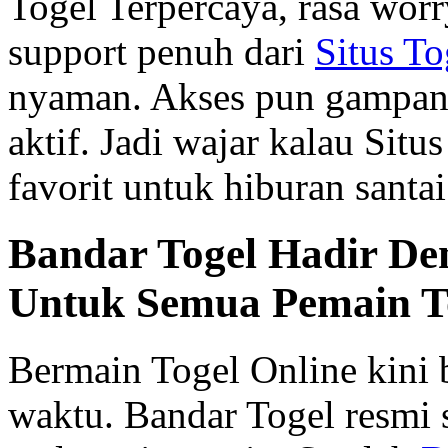
Togel Terpercaya, rasa wor
support penuh dari
Situs To
nyaman. Akses pun gampang
aktif. Jadi wajar kalau Situ
favorit untuk hiburan santai
Bandar Togel Hadir D
Untuk Semua Pemain To
Bermain Togel Online kini b
waktu. Bandar Togel resmi 