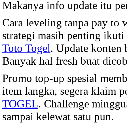
Makanya info update itu pe
Cara leveling tanpa pay to w
strategi masih penting ikut
Toto Togel
. Update konten 
Banyak hal fresh buat dicob
Promo top-up spesial memb
item langka, segera klaim 
TOGEL
. Challenge minggu
sampai kelewat satu pun.