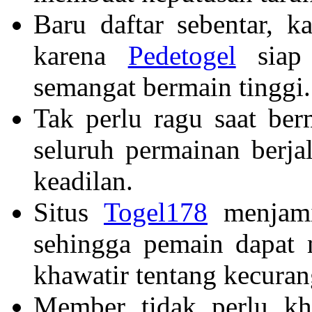
Baru daftar sebentar, 
karena
Pedetogel
siap 
semangat bermain tinggi.
Tak perlu ragu saat be
seluruh permainan berj
keadilan.
Situs
Togel178
menjamin
sehingga pemain dapat 
khawatir tentang kecuran
Member tidak perlu kh