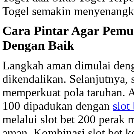
Togel semakin menyenangk
Cara Pintar Agar Pemu
Dengan Baik
Langkah aman dimulai dengan
dikendalikan. Selanjutnya, s
memperkuat pola taruhan. Aga
100 dipadukan dengan
slot
melalui slot bet 200 perak 
aman. Kombinasi slot bet kec