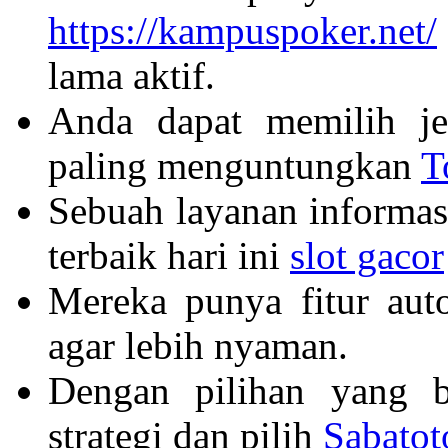
https://kampuspoker.net/
lama aktif.
Anda dapat memilih je
paling menguntungkan
T
Sebuah layanan informasi
terbaik hari ini
slot gacor
Mereka punya fitur aut
agar lebih nyaman.
Dengan pilihan yang 
strategi dan pilih
Sabatot