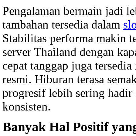
Pengalaman bermain jadi le
tambahan tersedia dalam
sl
Stabilitas performa makin t
server Thailand dengan kap
cepat tanggap juga tersedia 
resmi. Hiburan terasa sem
progresif lebih sering hadir
konsisten.
Banyak Hal Positif yan