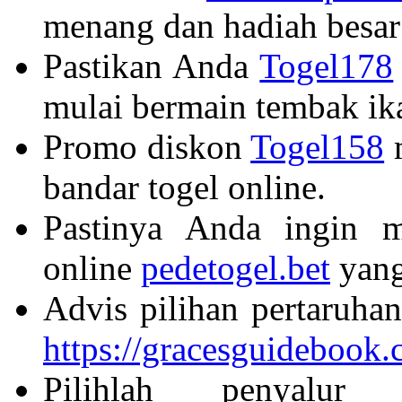
menang dan hadiah besar
Pastikan Anda
Togel178
mulai bermain tembak ik
Promo diskon
Togel158
m
bandar togel online.
Pastinya Anda ingin m
online
pedetogel.bet
yang
Advis pilihan pertaruha
https://gracesguidebook.
Pilihlah penyalur