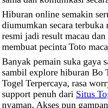
Hiburan online semakin se
diumumkan secara terbuka 
resmi jadi result macau da
membuat pecinta Toto maca
Banyak pemain suka gaya sa
sambil explore hiburan Bo 
Togel Terpercaya, rasa wor
support penuh dari
Situs To
nyaman. Akses pun gampang