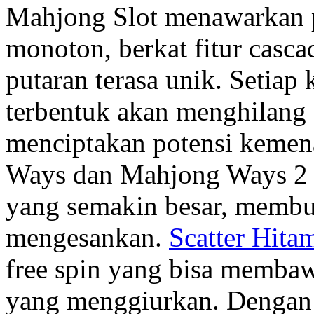
Mahjong Slot menawarkan 
monoton, berkat fitur casca
putaran terasa unik. Setiap
terbentuk akan menghilang 
menciptakan potensi kemen
Ways dan Mahjong Ways 2 
yang semakin besar, membu
mengesankan.
Scatter Hita
free spin yang bisa memba
yang menggiurkan. Dengan k