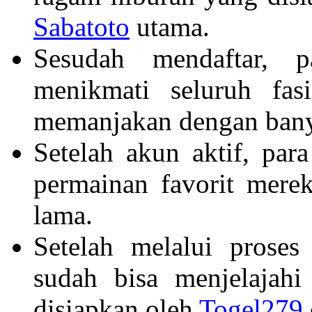
Sabatoto
utama.
Sesudah mendaftar, 
menikmati seluruh fas
memanjakan dengan bany
Setelah akun aktif, pa
permainan favorit mere
lama.
Setelah melalui proses
sudah bisa menjelajahi
disiapkan oleh
Togel279