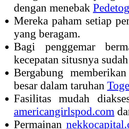
dengan menebak
Pedetog
Mereka paham setiap pe
yang beragam.
Bagi penggemar berm
kecepatan situsnya suda
Bergabung memberikan
besar dalam taruhan
Toge
Fasilitas mudah diaks
americangirlspod.com
dar
Permainan
nekkocapital