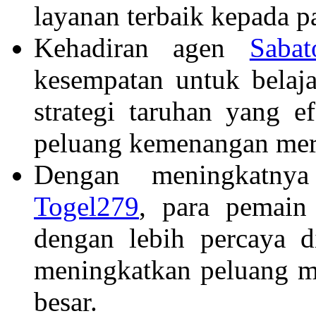
layanan terbaik kepada p
Kehadiran agen
Sabat
kesempatan untuk belajar
strategi taruhan yang e
peluang kemenangan mer
Dengan meningkatnya
Togel279
, para pemain
dengan lebih percaya d
meningkatkan peluang m
besar.