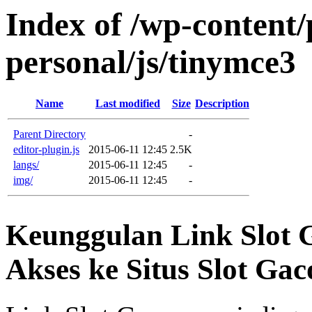
Index of /wp-content/
personal/js/tinymce3
Name
Last modified
Size
Description
Parent Directory
-
editor-plugin.js
2015-06-11 12:45
2.5K
langs/
2015-06-11 12:45
-
img/
2015-06-11 12:45
-
Keunggulan Link Slot
Akses ke Situs Slot Ga