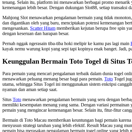
tenang. Selain itu, platform ini menawarkan berbagai promo menari
kemenangan lebih besar. Dengan dukungan Slot88, setiap transaksi d
Mahjong Slot menawarkan pengalaman bermain yang tidak monoton, ber
dan digantikan oleh yang baru, menciptakan potensi kemenangan be
mengesankan.
Scatter Hitam
memberikan kejutan berupa free spin ya
dengan keseruan dan harapan besar.
Pernah nggak ngerasain tiba-tiba hoki melipir ke kamu pas lagi main
kayak nemu warung kopi yang sepi tapi kopinya enak banget. Jadi, past
Keunggulan Bermain Toto Togel di Situs T
Para pemain yang mencari pengalaman terbaik dalam dunia togel onlin
menawarkan peluang menang besar bagi para pemain.
Toto
Togel jug
utama, sehingga Situs Togel ini menggunakan sistem enkripsi canggih 
nyaman dan aman setiap saat.
Situs
Toto
menawarkan pengalaman bermain yang seru dengan berbagai p
memiliki kesempatan menang yang sama. Dengan variasi permainan yan
pemain yang mengincar kemenangan besar. Selain itu, fitur-fitur c
Bermain di Toto Macau memberikan keuntungan bagi pemain karena seti
menyusun strategi taruhan yang lebih efektif. Result Macau yang mu
pemain bisa merasakan pengalaman bermain togel online yang lebih 