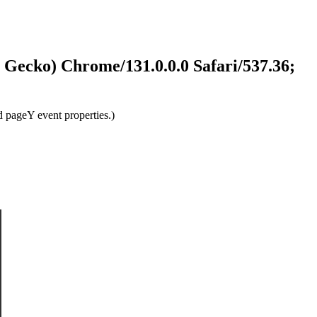
Gecko) Chrome/131.0.0.0 Safari/537.36;
d pageY event properties.)