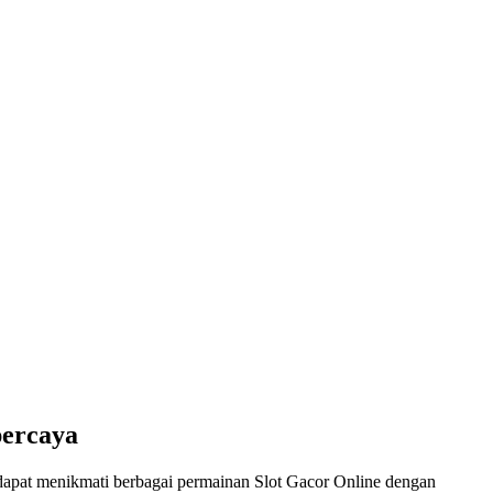
percaya
 dapat menikmati berbagai permainan Slot Gacor Online dengan