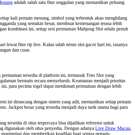
Menang
adalah salah satu fitur unggulan yang memastikan peluang
Setiap kali pemain menang, simbol yang terbentuk akan menghilang
engganda yang semakin besar, membuat kemenangan terasa lebih
n kombinasi ini, setiap sesi permainan Mahjong Slot selalu penuh
ari lewat fitur rtp live. Kalau udah nemu slot gacor hari ini, rasanya
nangan dan cuan.
permainan tersedia di platform ini, termasuk Toto Slot yang
galaman bermain secara menyeluruh. Keamanan menjadi prioritas
 ini, para pecinta togel dapat menikmati permainan dengan lebih
rm ini dirancang dengan sistem yang adil, memastikan setiap pemain
o. Jackpot besar yang tersedia menjadi daya tarik utama bagi para
tersedia di situs terpercaya bisa dijadikan referensi untuk
yang digunakan oleh situs penyedia. Dengan adanya
Live Draw Macau
,
a manipulasi dan memberikan keadilan bagi semua pemain.