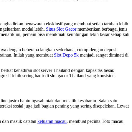
nghadirkan penawaran eksklusif yang membuat setiap taruhan lebih
ngeluarkan modal lebih.
Situs Slot Gacor
memberikan berbagai jenis
narik ini, pemain bisa menikmati keuntungan lebih besar setiap kali
anya dengan beberapa langkah sederhana, cukup dengan deposit
rmainan. Inilah yang membuat
Slot Depo 5k
menjadi sangat diminati di
berkat kehadiran slot server Thailand dengan kapasitas besar.
esif lebih sering hadir di slot gacor Thailand yang konsisten.
e justru bantu ngasah otak dan melatih kesabaran. Salah satu
interaksi sosial juga jadi bagian penting yang sering disepelekan. Lewat
u dan masuk catatan
keluaran macau
, membuat pecinta Toto macau