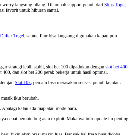
sa worry langsung hilang. Ditambah support penuh dari
Situs Togel
i favorit untuk hiburan santai.
Daftar Togel
, semua fitur bisa langsung digunakan kapan pun
gar strategi lebih stabil, slot bet 100 dipadukan dengan
slot bet 400
.
t 400, dan slot bet 200 perak bekerja untuk hasil optimal.
a dengan
Slot 10k
, pemain bisa merasakan sensasi penuh kejutan.
 musik ikut berubah.
i. Apalagi kalau ada map atau mode baru.
nya cepat nemuin bug atau exploit. Makanya info update itu penting
 baru bikin eksplorasi makin luas. Banyak hal fresh buat dicoba.