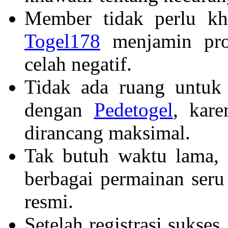
Member tidak perlu kh
Togel178
menjamin pros
celah negatif.
Tidak ada ruang untuk
dengan
Pedetogel
, kar
dirancang maksimal.
Tak butuh waktu lama,
berbagai permainan ser
resmi.
Setelah registrasi sukse