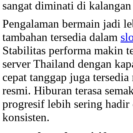
sangat diminati di kalangan
Pengalaman bermain jadi le
tambahan tersedia dalam
sl
Stabilitas performa makin t
server Thailand dengan kap
cepat tanggap juga tersedia 
resmi. Hiburan terasa sem
progresif lebih sering hadir
konsisten.