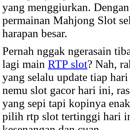
yang menggiurkan. Dengan k
permainan Mahjong Slot se
harapan besar.
Pernah nggak ngerasain tiba
lagi main
RTP slot
? Nah, ra
yang selalu update tiap hari
nemu slot gacor hari ini, 
yang sepi tapi kopinya enak
pilih rtp slot tertinggi hari 
kesenangan dan cuan.