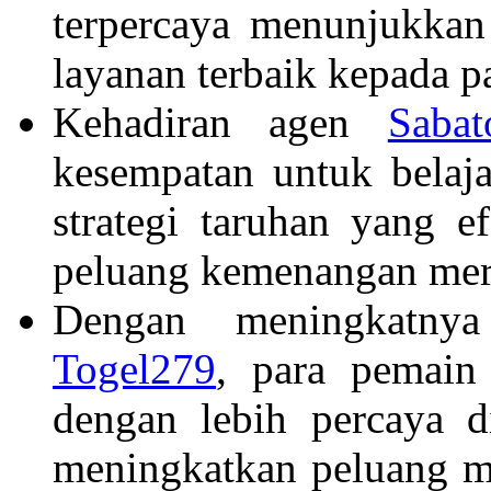
terpercaya menunjukkan
layanan terbaik kepada p
Kehadiran agen
Sabat
kesempatan untuk belajar
strategi taruhan yang e
peluang kemenangan mer
Dengan meningkatnya
Togel279
, para pemain
dengan lebih percaya d
meningkatkan peluang m