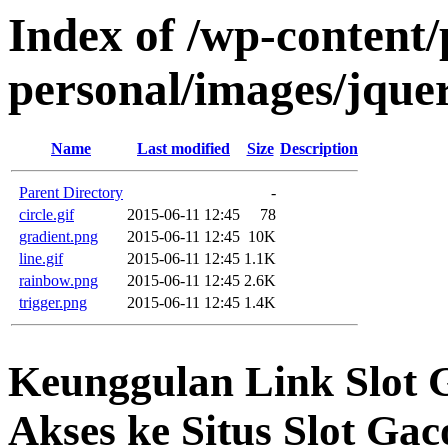
Index of /wp-content/
personal/images/jque
Name
Last modified
Size
Description
Parent Directory
-
circle.gif
2015-06-11 12:45
78
gradient.png
2015-06-11 12:45
10K
line.gif
2015-06-11 12:45
1.1K
rainbow.png
2015-06-11 12:45
2.6K
trigger.png
2015-06-11 12:45
1.4K
Keunggulan Link Slot
Akses ke Situs Slot Ga