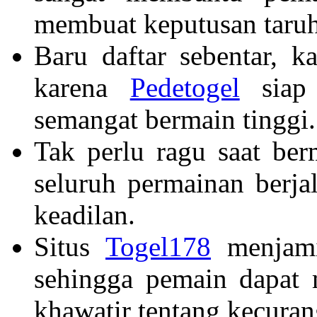
membuat keputusan taru
Baru daftar sebentar, 
karena
Pedetogel
siap 
semangat bermain tinggi.
Tak perlu ragu saat be
seluruh permainan berj
keadilan.
Situs
Togel178
menjamin
sehingga pemain dapat 
khawatir tentang kecuran