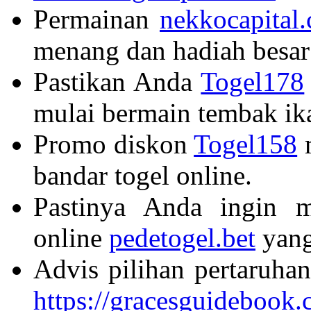
Permainan
nekkocapital
menang dan hadiah besar
Pastikan Anda
Togel178
mulai bermain tembak ik
Promo diskon
Togel158
m
bandar togel online.
Pastinya Anda ingin m
online
pedetogel.bet
yang
Advis pilihan pertaruha
https://gracesguidebook.