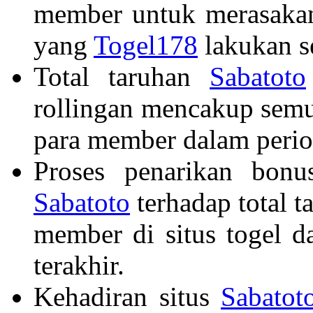
member untuk merasakan
yang
Togel178
lakukan se
Total taruhan
Sabatoto
rollingan mencakup semu
para member dalam perio
Proses penarikan bonus
Sabatoto
terhadap total t
member di situs togel 
terakhir.
Kehadiran situs
Sabatot