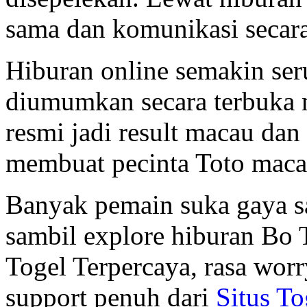
sama dan komunikasi secar
Hiburan online semakin se
diumumkan secara terbuka 
resmi jadi result macau da
membuat pecinta Toto maca
Banyak pemain suka gaya sa
sambil explore hiburan Bo 
Togel Terpercaya, rasa wor
support penuh dari
Situs To