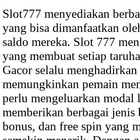
Slot777 menyediakan berb
yang bisa dimanfaatkan ol
saldo mereka. Slot 777 men
yang membuat setiap taruh
Gacor selalu menghadirkan
memungkinkan pemain mend
perlu mengeluarkan modal 
memberikan berbagai jenis 
bonus, dan free spin yang