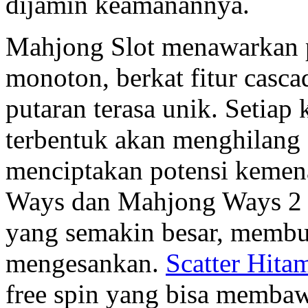
dijamin keamanannya.
Mahjong Slot menawarkan 
monoton, berkat fitur casca
putaran terasa unik. Setiap
terbentuk akan menghilang 
menciptakan potensi kemen
Ways dan Mahjong Ways 2 
yang semakin besar, membu
mengesankan.
Scatter Hita
free spin yang bisa memba