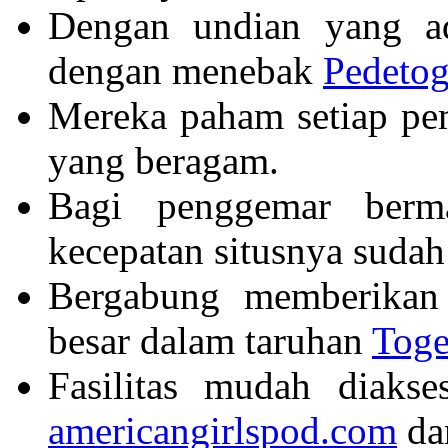
Dengan undian yang ad
dengan menebak
Pedetog
Mereka paham setiap pe
yang beragam.
Bagi penggemar berm
kecepatan situsnya suda
Bergabung memberikan
besar dalam taruhan
Toge
Fasilitas mudah diaks
americangirlspod.com
dar