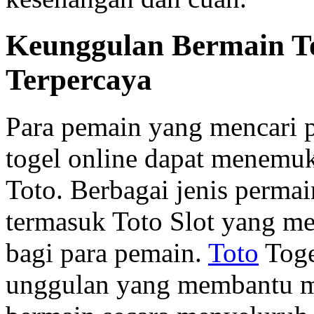
Keunggulan Bermain Tot
Terpercaya
Para pemain yang mencari 
togel online dapat menemuk
Toto. Berbagai jenis permain
termasuk Toto Slot yang m
bagi para pemain.
Toto
Toge
unggulan yang membantu m