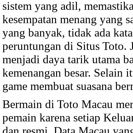
sistem yang adil, memastik
kesempatan menang yang sa
yang banyak, tidak ada kat
peruntungan di Situs Toto. 
menjadi daya tarik utama b
kemenangan besar. Selain itu
game membuat suasana ber
Bermain di Toto Macau me
pemain karena setiap Kelua
dan resmi. Data Macau yang 