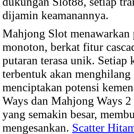
dukungan Slot88, setiap tra
dijamin keamanannya.
Mahjong Slot menawarkan 
monoton, berkat fitur casca
putaran terasa unik. Setiap
terbentuk akan menghilang 
menciptakan potensi kemen
Ways dan Mahjong Ways 2 
yang semakin besar, membu
mengesankan.
Scatter Hita