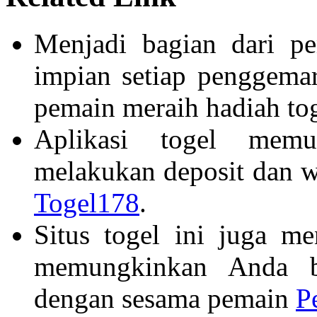
Menjadi bagian dari pe
impian setiap penggemar 
pemain meraih hadiah tog
Aplikasi togel mem
melakukan deposit dan w
Togel178
.
Situs togel ini juga me
memungkinkan Anda be
dengan sesama pemain
P