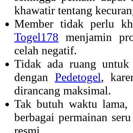
khawatir tentang kecuran
Member tidak perlu kh
Togel178
menjamin pros
celah negatif.
Tidak ada ruang untuk
dengan
Pedetogel
, kar
dirancang maksimal.
Tak butuh waktu lama,
berbagai permainan ser
resmi.