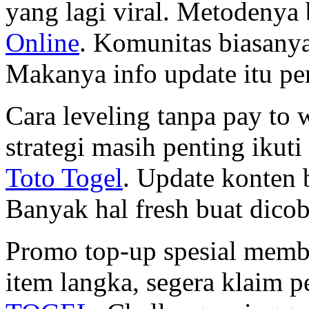
yang lagi viral. Metodenya
Online
. Komunitas biasanya
Makanya info update itu pe
Cara leveling tanpa pay to w
strategi masih penting ikut
Toto Togel
. Update konten 
Banyak hal fresh buat dicob
Promo top-up spesial memb
item langka, segera klaim 