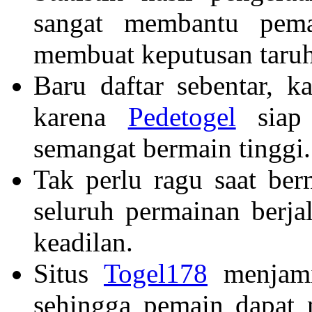
sangat membantu pe
membuat keputusan taru
Baru daftar sebentar, 
karena
Pedetogel
siap 
semangat bermain tinggi.
Tak perlu ragu saat be
seluruh permainan berj
keadilan.
Situs
Togel178
menjamin
sehingga pemain dapat 