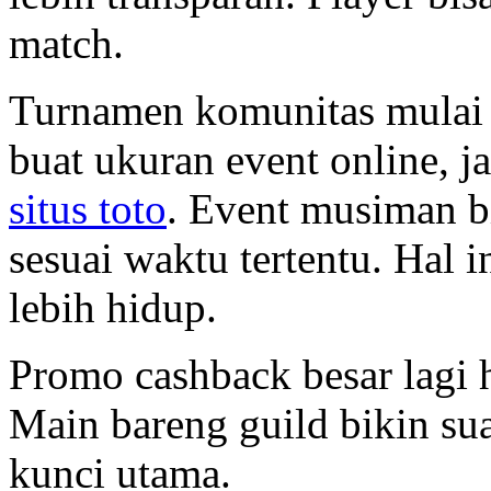
match.
Turnamen komunitas mulai 
buat ukuran event online, j
situs toto
. Event musiman 
sesuai waktu tertentu. Hal 
lebih hidup.
Promo cashback besar lagi 
Main bareng guild bikin sua
kunci utama.