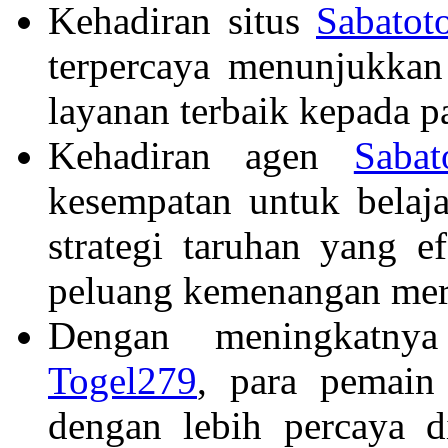
Kehadiran situs
Sabatot
terpercaya menunjukkan
layanan terbaik kepada p
Kehadiran agen
Sabat
kesempatan untuk belajar
strategi taruhan yang e
peluang kemenangan mer
Dengan meningkatnya
Togel279
, para pemain
dengan lebih percaya d