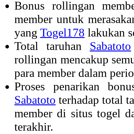
Bonus rollingan membe
member untuk merasakan
yang
Togel178
lakukan se
Total taruhan
Sabatoto
rollingan mencakup semu
para member dalam perio
Proses penarikan bonus
Sabatoto
terhadap total t
member di situs togel 
terakhir.