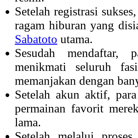
Setelah registrasi sukse
ragam hiburan yang dis
Sabatoto
utama.
Sesudah mendaftar, 
menikmati seluruh fas
memanjakan dengan bany
Setelah akun aktif, pa
permainan favorit mere
lama.
Setelah melalui proses