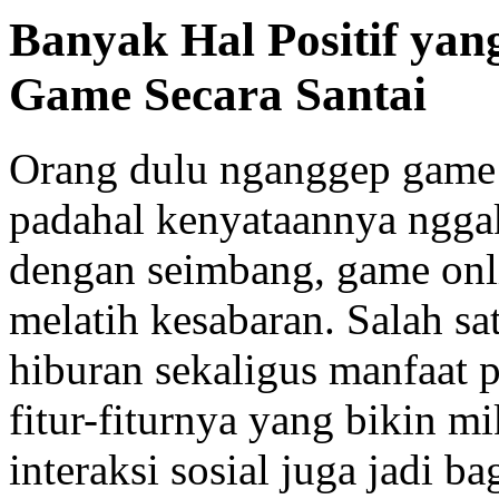
Banyak Hal Positif yan
Game Secara Santai
Orang dulu nganggep game
padahal kenyataannya ngga
dengan seimbang, game onli
melatih kesabaran. Salah sa
hiburan sekaligus manfaat p
fitur-fiturnya yang bikin mik
interaksi sosial juga jadi b