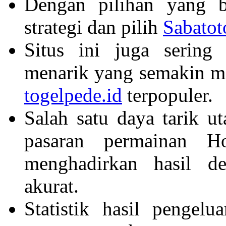
Dengan pilihan yang 
strategi dan pilih
Sabatot
Situs ini juga sering
menarik yang semakin m
togelpede.id
terpopuler.
Salah satu daya tarik 
pasaran permainan 
menghadirkan hasil d
akurat.
Statistik hasil pengelu