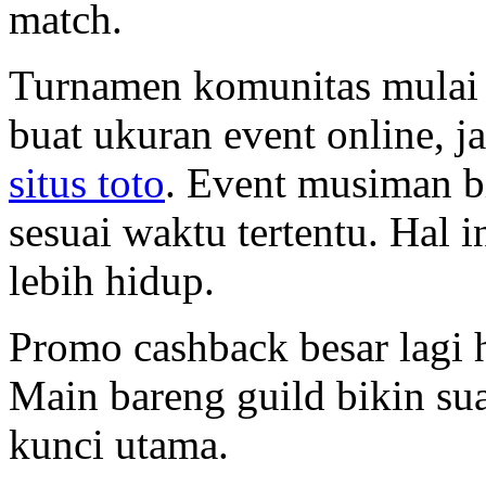
match.
Turnamen komunitas mulai 
buat ukuran event online, j
situs toto
. Event musiman 
sesuai waktu tertentu. Hal 
lebih hidup.
Promo cashback besar lagi 
Main bareng guild bikin sua
kunci utama.