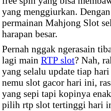
free spin yang bisa memba
yang menggiurkan. Dengan k
permainan Mahjong Slot se
harapan besar.
Pernah nggak ngerasain tiba
lagi main
RTP slot
? Nah, ra
yang selalu update tiap hari
nemu slot gacor hari ini, 
yang sepi tapi kopinya enak
pilih rtp slot tertinggi hari 