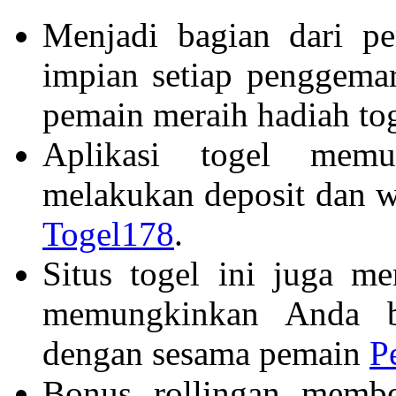
Menjadi bagian dari pe
impian setiap penggemar 
pemain meraih hadiah tog
Aplikasi togel mem
melakukan deposit dan w
Togel178
.
Situs togel ini juga me
memungkinkan Anda be
dengan sesama pemain
P
Bonus rollingan membe