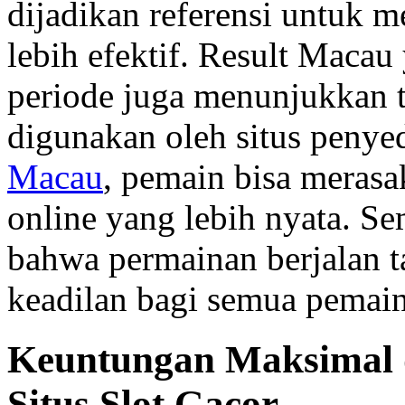
dijadikan referensi untuk m
lebih efektif. Result Maca
periode juga menunjukkan t
digunakan oleh situs peny
Macau
, pemain bisa meras
online yang lebih nyata. S
bahwa permainan berjalan 
keadilan bagi semua pemain
Keuntungan Maksimal 
Situs Slot Gacor