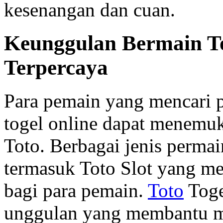
kesenangan dan cuan.
Keunggulan Bermain Tot
Terpercaya
Para pemain yang mencari 
togel online dapat menemuk
Toto. Berbagai jenis permain
termasuk Toto Slot yang m
bagi para pemain.
Toto
Toge
unggulan yang membantu m