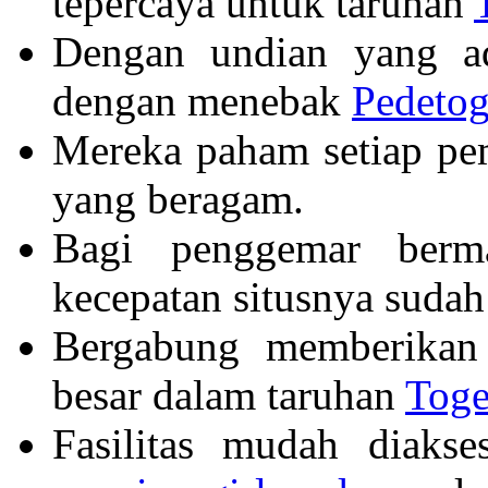
tepercaya untuk taruhan
Dengan undian yang ad
dengan menebak
Pedetog
Mereka paham setiap pe
yang beragam.
Bagi penggemar berm
kecepatan situsnya suda
Bergabung memberikan
besar dalam taruhan
Toge
Fasilitas mudah diaks