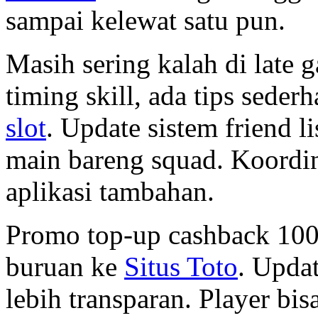
sampai kelewat satu pun.
Masih sering kalah di late 
timing skill, ada tips seder
slot
. Update sistem friend 
main bareng squad. Koordina
aplikasi tambahan.
Promo top-up cashback 100%
buruan ke
Situs Toto
. Upda
lebih transparan. Player bi