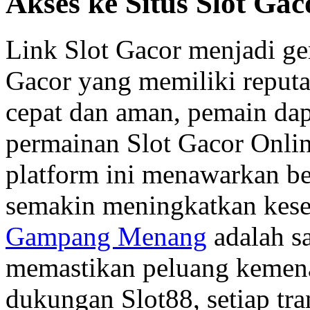
Akses ke Situs Slot Ga
Link Slot Gacor menjadi ge
Gacor yang memiliki reputa
cepat dan aman, pemain dap
permainan Slot Gacor Online
platform ini menawarkan b
semakin meningkatkan kes
Gampang Menang
adalah sa
memastikan peluang kemena
dukungan Slot88, setiap tra