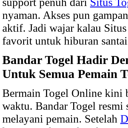
support penuh dari
Situs To
nyaman. Akses pun gampang
aktif. Jadi wajar kalau Situ
favorit untuk hiburan santai
Bandar Togel Hadir D
Untuk Semua Pemain To
Bermain Togel Online kini b
waktu. Bandar Togel resmi 
melayani pemain. Setelah
D