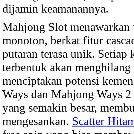
dijamin keamanannya.
Mahjong Slot menawarkan 
monoton, berkat fitur casca
putaran terasa unik. Setiap
terbentuk akan menghilang 
menciptakan potensi kemen
Ways dan Mahjong Ways 2 
yang semakin besar, membu
mengesankan.
Scatter Hita