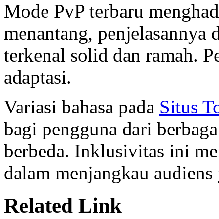
Mode PvP terbaru menghadi
menantang, penjelasannya 
terkenal solid dan ramah. P
adaptasi.
Variasi bahasa pada
Situs T
bagi pengguna dari berbaga
berbeda. Inklusivitas ini m
dalam menjangkau audiens y
Related Link