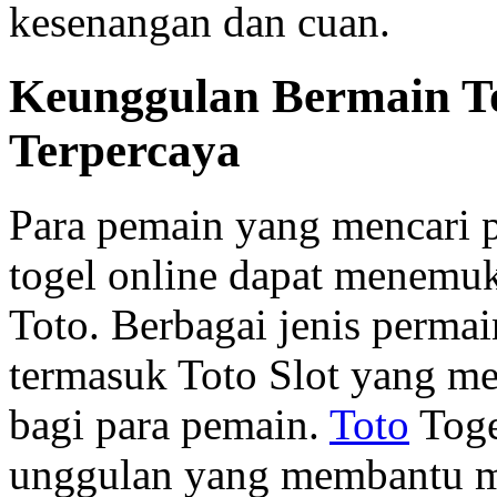
kesenangan dan cuan.
Keunggulan Bermain Tot
Terpercaya
Para pemain yang mencari 
togel online dapat menemuk
Toto. Berbagai jenis permain
termasuk Toto Slot yang m
bagi para pemain.
Toto
Toge
unggulan yang membantu m