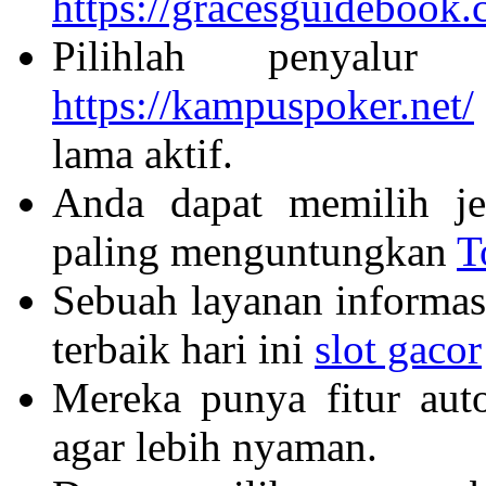
https://gracesguidebook.
Pilihlah penyalur
https://kampuspoker.net/
lama aktif.
Anda dapat memilih je
paling menguntungkan
T
Sebuah layanan informasi
terbaik hari ini
slot gacor
Mereka punya fitur aut
agar lebih nyaman.