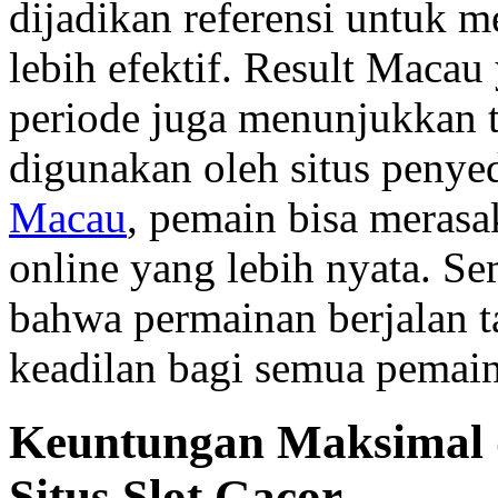
dijadikan referensi untuk m
lebih efektif. Result Maca
periode juga menunjukkan t
digunakan oleh situs peny
Macau
, pemain bisa meras
online yang lebih nyata. S
bahwa permainan berjalan 
keadilan bagi semua pemain
Keuntungan Maksimal 
Situs Slot Gacor