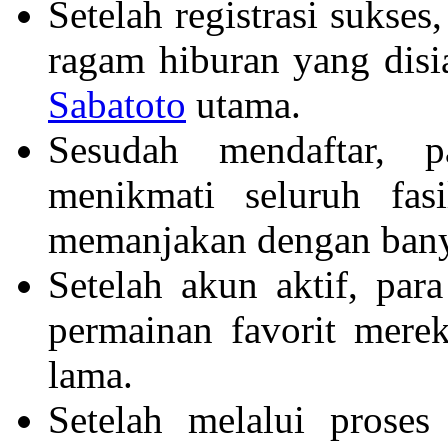
Setelah registrasi sukse
ragam hiburan yang dis
Sabatoto
utama.
Sesudah mendaftar, 
menikmati seluruh fas
memanjakan dengan bany
Setelah akun aktif, pa
permainan favorit mere
lama.
Setelah melalui proses