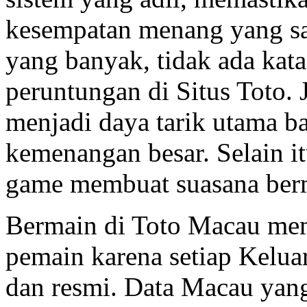
kesempatan menang yang sa
yang banyak, tidak ada kat
peruntungan di Situs Toto. 
menjadi daya tarik utama b
kemenangan besar. Selain itu
game membuat suasana ber
Bermain di Toto Macau me
pemain karena setiap Kelua
dan resmi. Data Macau yang 