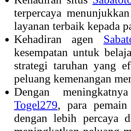
terpercaya menunjukkan
layanan terbaik kepada p
Kehadiran agen
Sabat
kesempatan untuk belajar
strategi taruhan yang e
peluang kemenangan mer
Dengan meningkatnya
Togel279
, para pemain
dengan lebih percaya d