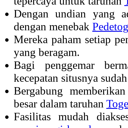
tepercaya untuk taruhan
Dengan undian yang ad
dengan menebak
Pedetog
Mereka paham setiap pe
yang beragam.
Bagi penggemar berm
kecepatan situsnya suda
Bergabung memberikan
besar dalam taruhan
Toge
Fasilitas mudah diaks