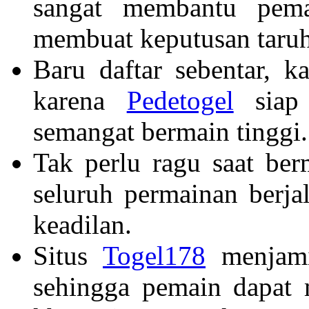
sangat membantu pe
membuat keputusan taru
Baru daftar sebentar, 
karena
Pedetogel
siap 
semangat bermain tinggi.
Tak perlu ragu saat be
seluruh permainan berj
keadilan.
Situs
Togel178
menjamin
sehingga pemain dapat 