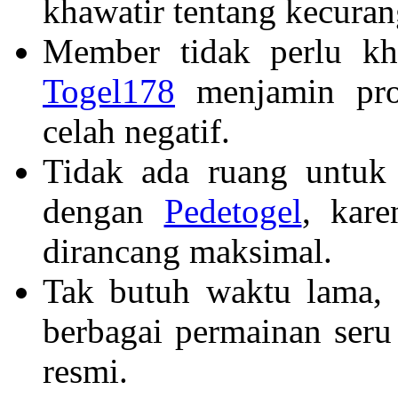
khawatir tentang kecuran
Member tidak perlu kh
Togel178
menjamin pros
celah negatif.
Tidak ada ruang untuk
dengan
Pedetogel
, kar
dirancang maksimal.
Tak butuh waktu lama,
berbagai permainan ser
resmi.