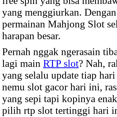
free spin yang bisa memba
yang menggiurkan. Dengan k
permainan Mahjong Slot se
harapan besar.
Pernah nggak ngerasain tiba
lagi main
RTP slot
? Nah, ra
yang selalu update tiap hari
nemu slot gacor hari ini, 
yang sepi tapi kopinya enak
pilih rtp slot tertinggi hari 