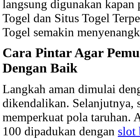
langsung digunakan kapan
Togel dan Situs Togel Ter
Togel semakin menyenangk
Cara Pintar Agar Pemu
Dengan Baik
Langkah aman dimulai dengan
dikendalikan. Selanjutnya, s
memperkuat pola taruhan. Aga
100 dipadukan dengan
slot