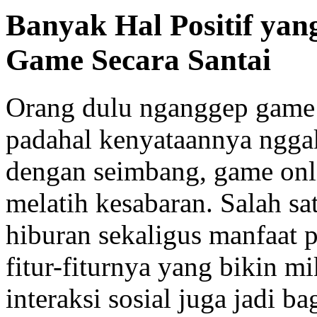
Banyak Hal Positif yan
Game Secara Santai
Orang dulu nganggep game
padahal kenyataannya ngga
dengan seimbang, game onli
melatih kesabaran. Salah sa
hiburan sekaligus manfaat p
fitur-fiturnya yang bikin mik
interaksi sosial juga jadi b