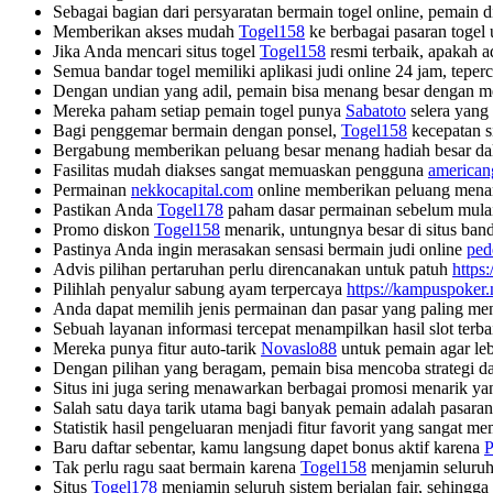
Sebagai bagian dari persyaratan bermain togel online, pemain 
Memberikan akses mudah
Togel158
ke berbagai pasaran togel
Jika Anda mencari situs togel
Togel158
resmi terbaik, apakah 
Semua bandar togel memiliki aplikasi judi online 24 jam, tepe
Dengan undian yang adil, pemain bisa menang besar dengan 
Mereka paham setiap pemain togel punya
Sabatoto
selera yang
Bagi penggemar bermain dengan ponsel,
Togel158
kecepatan s
Bergabung memberikan peluang besar menang hadiah besar da
Fasilitas mudah diakses sangat memuaskan pengguna
american
Permainan
nekkocapital.com
online memberikan peluang menan
Pastikan Anda
Togel178
paham dasar permainan sebelum mulai
Promo diskon
Togel158
menarik, untungnya besar di situs band
Pastinya Anda ingin merasakan sensasi bermain judi online
ped
Advis pilihan pertaruhan perlu direncanakan untuk patuh
https
Pilihlah penyalur sabung ayam terpercaya
https://kampuspoker.
Anda dapat memilih jenis permainan dan pasar yang paling 
Sebuah layanan informasi tercepat menampilkan hasil slot terbai
Mereka punya fitur auto-tarik
Novaslo88
untuk pemain agar le
Dengan pilihan yang beragam, pemain bisa mencoba strategi da
Situs ini juga sering menawarkan berbagai promosi menarik y
Salah satu daya tarik utama bagi banyak pemain adalah pasa
Statistik hasil pengeluaran menjadi fitur favorit yang sangat 
Baru daftar sebentar, kamu langsung dapet bonus aktif karena
P
Tak perlu ragu saat bermain karena
Togel158
menjamin seluruh 
Situs
Togel178
menjamin seluruh sistem berjalan fair, sehingg