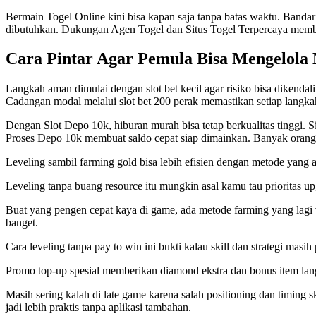
Bermain Togel Online kini bisa kapan saja tanpa batas waktu. Bandar
dibutuhkan. Dukungan Agen Togel dan Situs Togel Terpercaya mem
Cara Pintar Agar Pemula Bisa Mengelola
Langkah aman dimulai dengan slot bet kecil agar risiko bisa dikendali
Cadangan modal melalui slot bet 200 perak memastikan setiap langkah te
Dengan Slot Depo 10k, hiburan murah bisa tetap berkualitas tinggi. 
Proses Depo 10k membuat saldo cepat siap dimainkan. Banyak orang p
Leveling sambil farming gold bisa lebih efisien dengan metode yang
Leveling tanpa buang resource itu mungkin asal kamu tau prioritas u
Buat yang pengen cepat kaya di game, ada metode farming yang lagi
banget.
Cara leveling tanpa pay to win ini bukti kalau skill dan strategi masi
Promo top-up spesial memberikan diamond ekstra dan bonus item la
Masih sering kalah di late game karena salah positioning dan timing sk
jadi lebih praktis tanpa aplikasi tambahan.