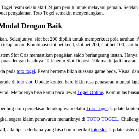
 Togel resmi selalu aktif 24 jam penuh untuk melayani pemain. Setelah
buat pengalaman Toto Togel semakin menyenangkan.
 Modal Dengan Baik
kan. Selanjutnya, slot bet 200 dipilih untuk memperkuat pola taruhan. A
tap aman. Kombinasi slot bet kecil, slot bet 200, slot bet 100, slot be
Sistem Slot Qris memastikan pengisian saldo berlangsung instan. Hany
uas dengan hasilnya. Tak heran Slot Deposit 10k makin jadi incaran.
 ada pada
toto togel
. Event bertema bikin suasana game beda. Visual dan
pgrade di
toto slot
. Update konten baru bikin rasa penasaran muncul lag
 viral. Metodenya bisa kamu baca lewat
Togel Online
. Komunitas biasa
h penting ikuti penjelasan lengkapnya melalui
Toto Togel
. Update konten
ngka, segera klaim penawaran menariknya di
TOTO TOGEL
. Challeng
ill, ada tips sederhana yang bisa bantu berikut
toto slot
. Update sistem