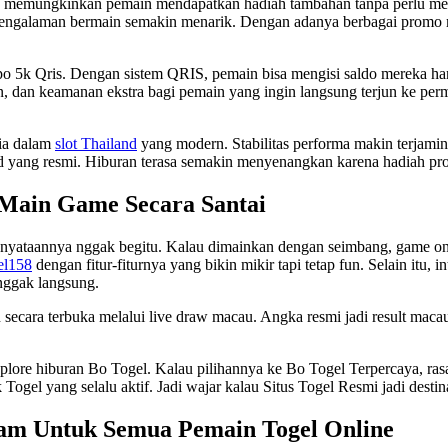
g memungkinkan pemain mendapatkan hadiah tambahan tanpa perlu me
pengalaman bermain semakin menarik. Dengan adanya berbagai promo me
epo 5k Qris. Dengan sistem QRIS, pemain bisa mengisi saldo mereka h
n, dan keamanan ekstra bagi pemain yang ingin langsung terjun ke pe
dia dalam
slot Thailand
yang modern. Stabilitas performa makin terjamin 
nd yang resmi. Hiburan terasa semakin menyenangkan karena hadiah progr
i Main Game Secara Santai
ataannya nggak begitu. Kalau dimainkan dengan seimbang, game onlin
el158
dengan fitur-fiturnya yang bikin mikir tapi tetap fun. Selain itu, 
 nggak langsung.
cara terbuka melalui live draw macau. Angka resmi jadi result maca
plore hiburan Bo Togel. Kalau pilihannya ke Bo Togel Terpercaya, ra
gel yang selalu aktif. Jadi wajar kalau Situs Togel Resmi jadi destinas
Jam Untuk Semua Pemain Togel Online