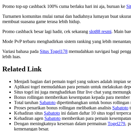
Promo top-up cashback 100% cuma berlaku hari ini aja, buruan ke
Si
Turnamen komunitas mulai ramai dan hadiahnya lumayan buat ukuran 
membuat suasana game terasa lebih hidup.
Promo cashback besar lagi hadir, cek sekarang
slot88 resmi
. Main bar
Mode PvP terbaru menghadirkan sistem ranking yang lebih menantan
Variasi bahasa pada
Situs Togel178
memudahkan navigasi bagi penggun
lebih luas.
Related Link
Menjadi bagian dari pemain togel yang sukses adalah impian set
Aplikasi togel memudahkan para pemain untuk melakukan depo
Situs togel ini juga menghadirkan fitur live chat yang memu
Bonus rollingan memberikan kesempatan kepada para member u
Total taruhan
Sabatoto
dipertimbangkan untuk bonus rollingan
Proses penarikan bonus rollingan melibatkan analisis
Sabatoto
t
Kehadiran situs
Sabatoto
ini dalam daftar 10 situs togel terp
Kehadiran agen
Sabatoto
memberikan para pemain kesempatan un
Dengan meningkatnya keseruan dalam permainan
Togel279
, 
kemenangan besar.