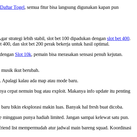
Daftar Togel
, semua fitur bisa langsung digunakan kapan pun
gar strategi lebih stabil, slot bet 100 dipadukan dengan
slot bet 400
.
t 400, dan slot bet 200 perak bekerja untuk hasil optimal.
a dengan
Slot 10k
, pemain bisa merasakan sensasi penuh kejutan.
 musik ikut berubah.
i. Apalagi kalau ada map atau mode baru.
nya cepat nemuin bug atau exploit. Makanya info update itu penting
 baru bikin eksplorasi makin luas. Banyak hal fresh buat dicoba.
e mingguan punya hadiah limited. Jangan sampai kelewat satu pun.
 friend list mempermudah atur jadwal main bareng squad. Koordinasi