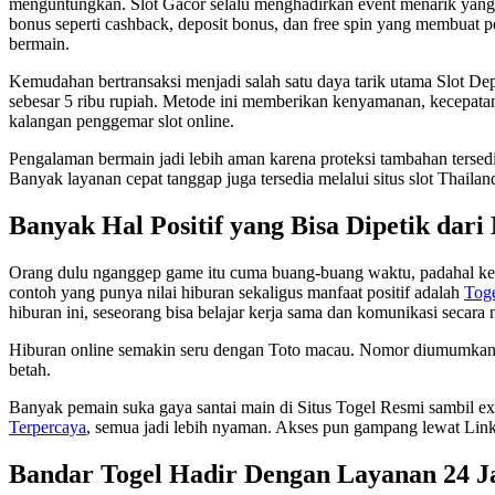
menguntungkan. Slot Gacor selalu menghadirkan event menarik yan
bonus seperti cashback, deposit bonus, dan free spin yang membuat 
bermain.
Kemudahan bertransaksi menjadi salah satu daya tarik utama Slot D
sebesar 5 ribu rupiah. Metode ini memberikan kenyamanan, kecepata
kalangan penggemar slot online.
Pengalaman bermain jadi lebih aman karena proteksi tambahan terse
Banyak layanan cepat tanggap juga tersedia melalui situs slot Thaila
Banyak Hal Positif yang Bisa Dipetik dar
Orang dulu nganggep game itu cuma buang-buang waktu, padahal keny
contoh yang punya nilai hiburan sekaligus manfaat positif adalah
Tog
hiburan ini, seseorang bisa belajar kerja sama dan komunikasi secara
Hiburan online semakin seru dengan Toto macau. Nomor diumumkan se
betah.
Banyak pemain suka gaya santai main di Situs Togel Resmi sambil ex
Terpercaya
, semua jadi lebih nyaman. Akses pun gampang lewat Link To
Bandar Togel Hadir Dengan Layanan 24 