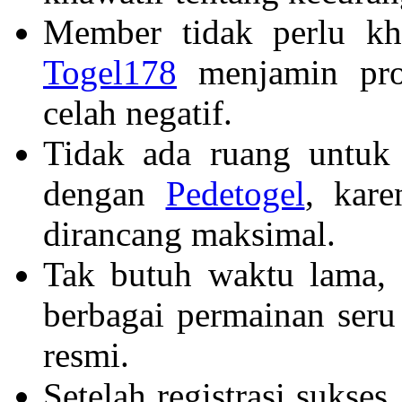
Member tidak perlu kh
Togel178
menjamin pros
celah negatif.
Tidak ada ruang untuk
dengan
Pedetogel
, kar
dirancang maksimal.
Tak butuh waktu lama,
berbagai permainan ser
resmi.
Setelah registrasi sukse