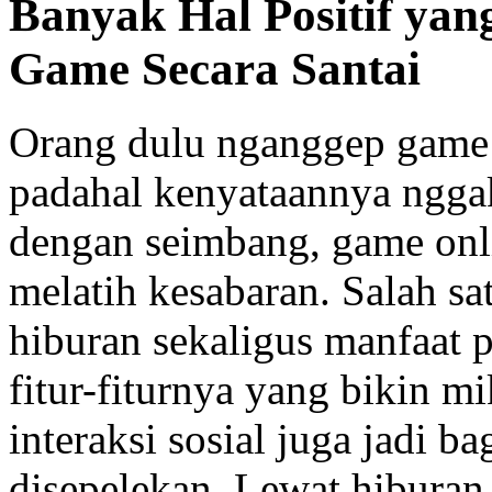
Banyak Hal Positif yan
Game Secara Santai
Orang dulu nganggep game
padahal kenyataannya ngga
dengan seimbang, game onli
melatih kesabaran. Salah sa
hiburan sekaligus manfaat p
fitur-fiturnya yang bikin mik
interaksi sosial juga jadi b
disepelekan. Lewat hiburan i