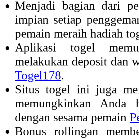
Menjadi bagian dari pe
impian setiap penggemar 
pemain meraih hadiah tog
Aplikasi togel mem
melakukan deposit dan w
Togel178
.
Situs togel ini juga me
memungkinkan Anda be
dengan sesama pemain
P
Bonus rollingan membe