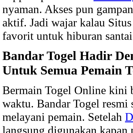
nyaman. Akses pun gampang
aktif. Jadi wajar kalau Situ
favorit untuk hiburan santai
Bandar Togel Hadir D
Untuk Semua Pemain To
Bermain Togel Online kini b
waktu. Bandar Togel resmi 
melayani pemain. Setelah
D
langsung digunakan kapan