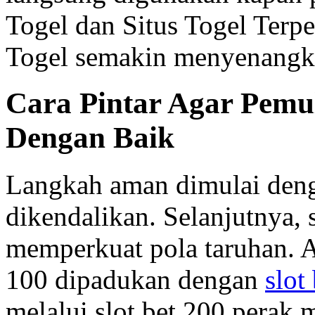
Togel dan Situs Togel Ter
Togel semakin menyenangk
Cara Pintar Agar Pemu
Dengan Baik
Langkah aman dimulai dengan
dikendalikan. Selanjutnya, s
memperkuat pola taruhan. Aga
100 dipadukan dengan
slot
melalui slot bet 200 perak 