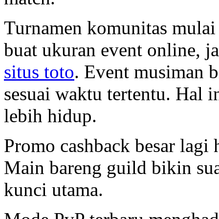
Turnamen komunitas mulai 
buat ukuran event online, j
situs toto
. Event musiman 
sesuai waktu tertentu. Hal 
lebih hidup.
Promo cashback besar lagi 
Main bareng guild bikin sua
kunci utama.