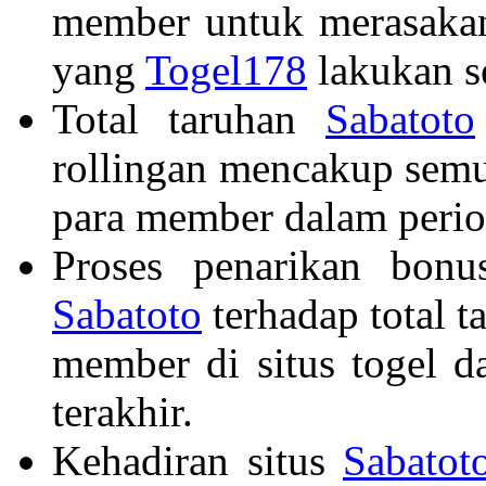
member untuk merasakan
yang
Togel178
lakukan se
Total taruhan
Sabatoto
rollingan mencakup semu
para member dalam perio
Proses penarikan bonus
Sabatoto
terhadap total t
member di situs togel 
terakhir.
Kehadiran situs
Sabatot