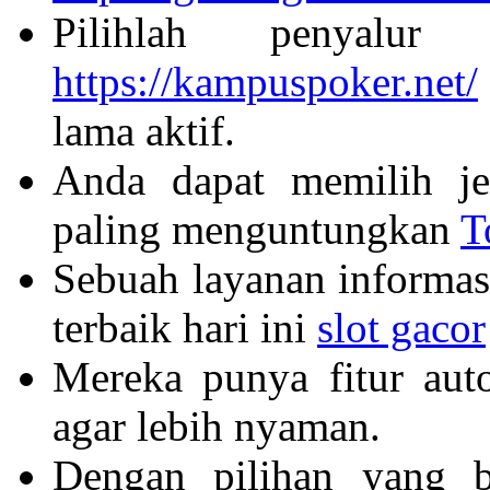
Pilihlah penyalur
https://kampuspoker.net/
lama aktif.
Anda dapat memilih je
paling menguntungkan
T
Sebuah layanan informasi
terbaik hari ini
slot gacor
Mereka punya fitur aut
agar lebih nyaman.
Dengan pilihan yang 