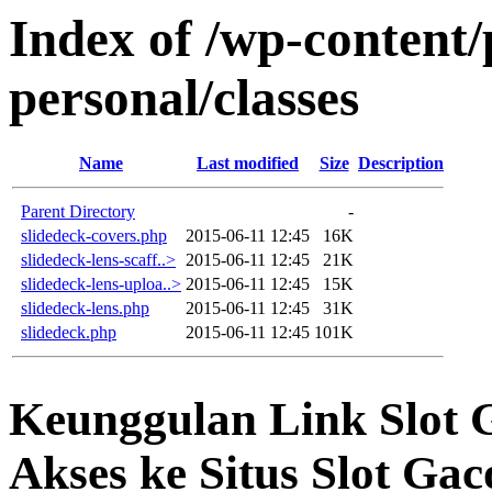
Index of /wp-content/
personal/classes
Name
Last modified
Size
Description
Parent Directory
-
slidedeck-covers.php
2015-06-11 12:45
16K
slidedeck-lens-scaff..>
2015-06-11 12:45
21K
slidedeck-lens-uploa..>
2015-06-11 12:45
15K
slidedeck-lens.php
2015-06-11 12:45
31K
slidedeck.php
2015-06-11 12:45
101K
Keunggulan Link Slot
Akses ke Situs Slot Ga