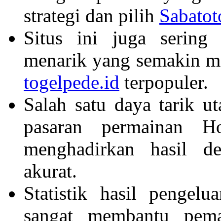
strategi dan pilih
Sabatot
Situs ini juga sering
menarik yang semakin m
togelpede.id
terpopuler.
Salah satu daya tarik 
pasaran permainan 
menghadirkan hasil d
akurat.
Statistik hasil pengelu
sangat membantu pe