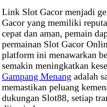
Link Slot Gacor menjadi ge
Gacor yang memiliki reputa
cepat dan aman, pemain dap
permainan Slot Gacor Online
platform ini menawarkan b
semakin meningkatkan kes
Gampang Menang
adalah sa
memastikan peluang kemena
dukungan Slot88, setiap tra