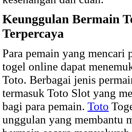
Keunggulan Bermain Tot
Terpercaya
Para pemain yang mencari 
togel online dapat menemuk
Toto. Berbagai jenis permain
termasuk Toto Slot yang m
bagi para pemain.
Toto
Toge
unggulan yang membantu m