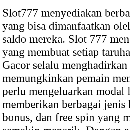
Slot777 menyediakan berb
yang bisa dimanfaatkan ol
saldo mereka. Slot 777 men
yang membuat setiap taruh
Gacor selalu menghadirkan
memungkinkan pemain mend
perlu mengeluarkan modal 
memberikan berbagai jenis 
bonus, dan free spin yang