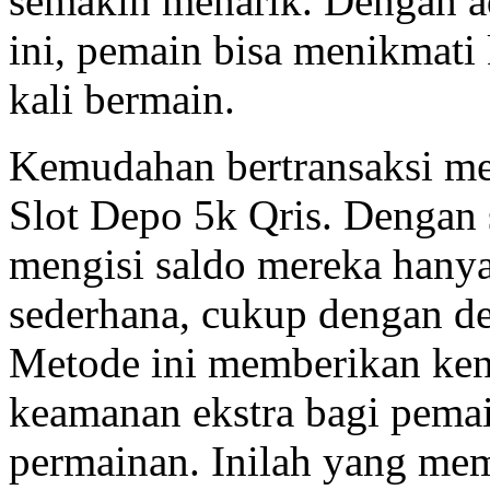
semakin menarik. Dengan a
ini, pemain bisa menikmati 
kali bermain.
Kemudahan bertransaksi men
Slot Depo 5k Qris. Dengan 
mengisi saldo mereka hany
sederhana, cukup dengan dep
Metode ini memberikan ken
keamanan ekstra bagi pemai
permainan. Inilah yang m