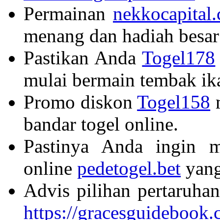
Permainan
nekkocapital
menang dan hadiah besar
Pastikan Anda
Togel178
mulai bermain tembak ik
Promo diskon
Togel158
m
bandar togel online.
Pastinya Anda ingin m
online
pedetogel.bet
yang
Advis pilihan pertaruha
https://gracesguidebook.