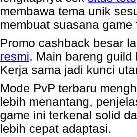
membawa tema unik sesuai
membuat suasana game te
Promo cashback besar la
resmi
. Main bareng guild 
Kerja sama jadi kunci ut
Mode PvP terbaru mengha
lebih menantang, penjel
game ini terkenal solid d
lebih cepat adaptasi.