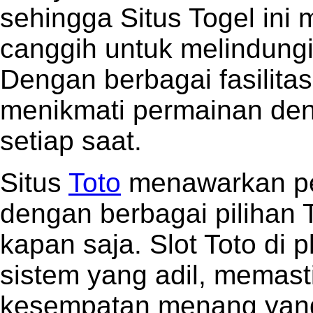
sehingga Situs Togel ini
canggih untuk melindungi
Dengan berbagai fasilitas 
menikmati permainan de
setiap saat.
Situs
Toto
menawarkan pe
dengan berbagai pilihan 
kapan saja. Slot Toto di 
sistem yang adil, memast
kesempatan menang yang