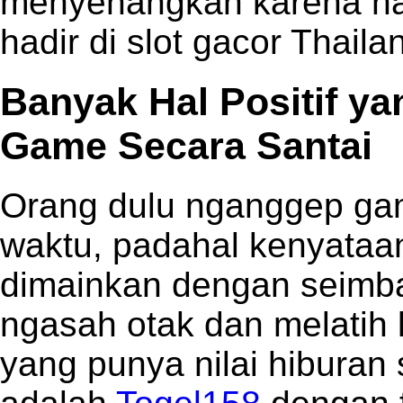
menyenangkan karena hadi
hadir di slot gacor Thail
Banyak Hal Positif ya
Game Secara Santai
Orang dulu nganggep ga
waktu, padahal kenyataa
dimainkan dengan seimba
ngasah otak dan melatih 
yang punya nilai hiburan 