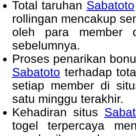
Total taruhan
Sabatoto
rollingan mencakup se
oleh para member d
sebelumnya.
Proses penarikan bonus
Sabatoto
terhadap tota
setiap member di sit
satu minggu terakhir.
Kehadiran situs
Sabat
togel terpercaya me