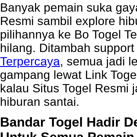
Banyak pemain suka gaya 
Resmi sambil explore hib
pilihannya ke Bo Togel T
hilang. Ditambah support
Terpercaya
, semua jadi 
gampang lewat Link Togel 
kalau Situs Togel Resmi ja
hiburan santai.
Bandar Togel Hadir 