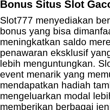
Bonus Situs Slot Gac
Slot777 menyediakan be
bonus yang bisa dimanfa
meningkatkan saldo mere
penawaran eksklusif yan
lebih menguntungkan. Sl
event menarik yang mem
mendapatkan hadiah tam
mengeluarkan modal lebi
memberikan berbagai jeni