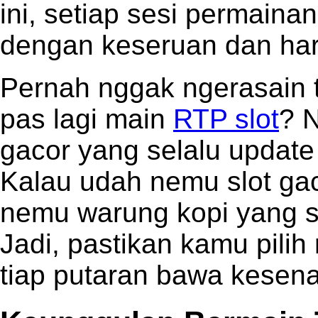
ini, setiap sesi permaina
dengan keseruan dan har
Pernah nggak ngerasain t
pas lagi main
RTP slot
? N
gacor yang selalu update ti
Kalau udah nemu slot gac
nemu warung kopi yang se
Jadi, pastikan kamu pilih rt
tiap putaran bawa kesen