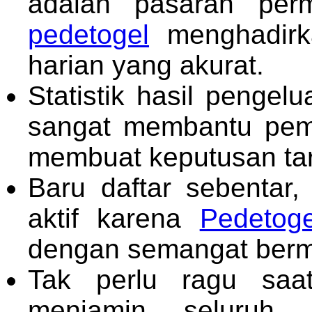
adalah pasaran per
pedetogel
menghadirk
harian yang akurat.
Statistik hasil pengelu
sangat membantu pe
membuat keputusan ta
Baru daftar sebentar
aktif karena
Pedetoge
dengan semangat berma
Tak perlu ragu sa
menjamin seluruh 