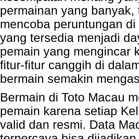
permainan yang banyak, t
mencoba peruntungan di S
yang tersedia menjadi da
pemain yang mengincar k
fitur-fitur canggih di d
bermain semakin mengas
Bermain di Toto Macau m
pemain karena setiap Ke
valid dan resmi. Data Mac
terpercaya bisa dijadika