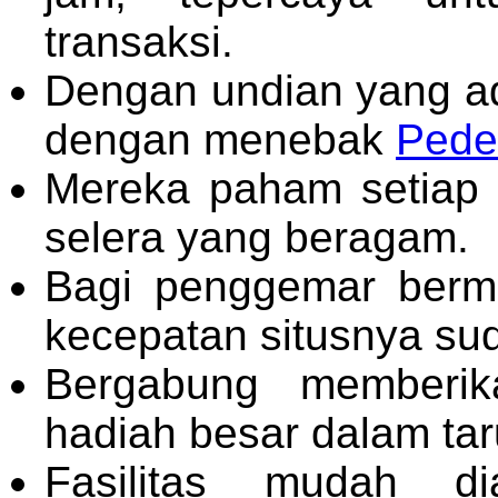
transaksi.
Dengan undian yang ad
dengan menebak
Pede
Mereka paham setiap
selera yang beragam.
Bagi penggemar berm
kecepatan situsnya su
Bergabung memberi
hadiah besar dalam ta
Fasilitas mudah d