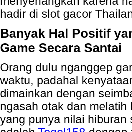
menyenangkan karena hadi
hadir di slot gacor Thail
Banyak Hal Positif ya
Game Secara Santai
Orang dulu nganggep ga
waktu, padahal kenyataa
dimainkan dengan seimba
ngasah otak dan melatih 
yang punya nilai hiburan 