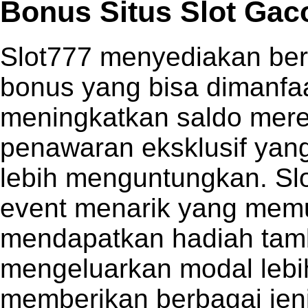
Bonus Situs Slot Gac
Slot777 menyediakan be
bonus yang bisa dimanfa
meningkatkan saldo mere
penawaran eksklusif yan
lebih menguntungkan. Sl
event menarik yang mem
mendapatkan hadiah tam
mengeluarkan modal lebi
memberikan berbagai jeni