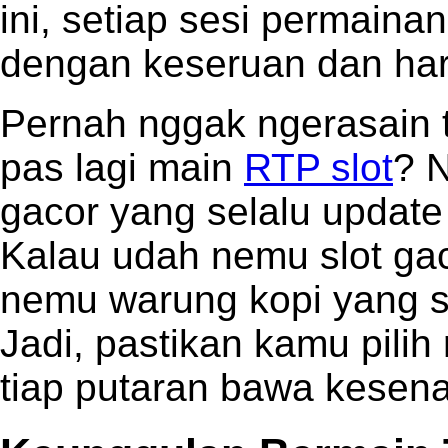
ini, setiap sesi permaina
dengan keseruan dan har
Pernah nggak ngerasain t
pas lagi main
RTP slot
? N
gacor yang selalu update ti
Kalau udah nemu slot gac
nemu warung kopi yang se
Jadi, pastikan kamu pilih rt
tiap putaran bawa kesen