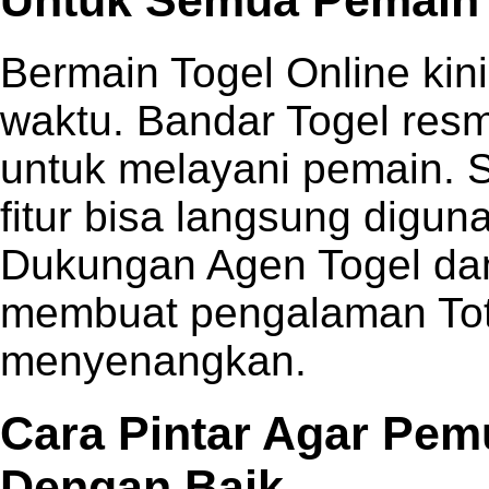
Untuk Semua Pemain 
Bermain Togel Online kin
waktu. Bandar Togel resmi
untuk melayani pemain. 
fitur bisa langsung digu
Dukungan Agen Togel dan
membuat pengalaman Tot
menyenangkan.
Cara Pintar Agar Pem
Dengan Baik