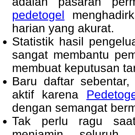
adalah pasaran per
pedetogel
menghadirk
harian yang akurat.
Statistik hasil pengelu
sangat membantu pe
membuat keputusan ta
Baru daftar sebentar
aktif karena
Pedetoge
dengan semangat berma
Tak perlu ragu sa
menjamin seluruh 