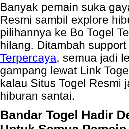
Banyak pemain suka gaya 
Resmi sambil explore hib
pilihannya ke Bo Togel T
hilang. Ditambah support
Terpercaya
, semua jadi 
gampang lewat Link Togel 
kalau Situs Togel Resmi ja
hiburan santai.
Bandar Togel Hadir 