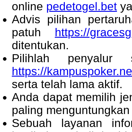
online
pedetogel.bet
ya
Advis pilihan pertaru
patuh
https://graces
ditentukan.
Pilihlah penyalur
https://kampuspoker.ne
serta telah lama aktif.
Anda dapat memilih je
paling menguntungka
Sebuah layanan info