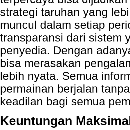
strategi taruhan yang leb
muncul dalam setiap per
transparansi dari sistem 
penyedia. Dengan adan
bisa merasakan pengalam
lebih nyata. Semua infor
permainan berjalan tanp
keadilan bagi semua pem
Keuntungan Maksima