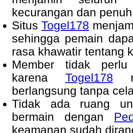
kecurangan dan penuh 
Situs
Togel178
menjamin
sehingga pemain dapa
rasa khawatir tentang 
Member tidak perlu
karena
Togel178
me
berlangsung tanpa cela
Tidak ada ruang un
bermain dengan
Ped
keamanan sudah diran