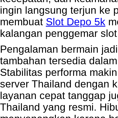
ingin langsung terjun ke 
membuat
Slot Depo 5k
me
kalangan penggemar slot 
Pengalaman bermain jadi 
tambahan tersedia dala
Stabilitas performa makin
server Thailand dengan k
layanan cepat tanggap jug
Thailand yang resmi. Hib