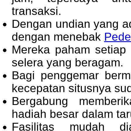
transaksi.
Dengan undian yang ad
dengan menebak
Pede
Mereka paham setiap
selera yang beragam.
Bagi penggemar berm
kecepatan situsnya su
Bergabung memberi
hadiah besar dalam ta
Fasilitas mudah d