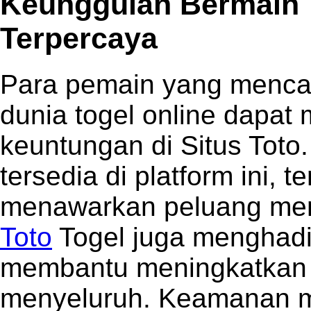
Keunggulan Bermain T
Terpercaya
Para pemain yang mencar
dunia togel online dapa
keuntungan di Situs Toto
tersedia di platform ini, 
menawarkan peluang men
Toto
Togel juga menghadir
membantu meningkatkan 
menyeluruh. Keamanan me