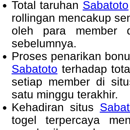
Total taruhan
Sabatoto
rollingan mencakup se
oleh para member d
sebelumnya.
Proses penarikan bonus
Sabatoto
terhadap tota
setiap member di sit
satu minggu terakhir.
Kehadiran situs
Sabat
togel terpercaya me