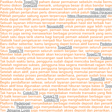
Pastikan Anda
Togel178
paham dasar permainan sebelum mulai bermai
Promo diskon
Togel158
menarik, untungnya besar di situs bandar togel
Pastinya Anda ingin merasakan sensasi bermain judi online
pedetogel.
Advis pilihan pertaruhan perlu direncanakan untuk patuh
https://grac
Pilihlah penyalur sabung ayam terpercaya
https://kampuspoker.net/
den
Anda dapat memilih jenis permainan dan pasar yang paling mengunt
Sebuah layanan informasi tercepat menampilkan hasil slot terbaik hari 
Mereka punya fitur auto-tarik
Novaslo88
untuk pemain agar lebih nya
Dengan pilihan yang beragam, pemain bisa mencoba strategi dan pili
Situs ini juga sering menawarkan berbagai promosi menarik yang se
Salah satu daya tarik utama bagi banyak pemain adalah pasaran pe
Statistik hasil pengeluaran menjadi fitur favorit yang sangat memban
Baru daftar sebentar, kamu langsung dapet bonus aktif karena
Pedeto
Tak perlu ragu saat bermain karena
Togel158
menjamin seluruh permai
Situs
Togel178
menjamin seluruh sistem berjalan fair, sehingga pemai
Member tidak perlu khawatir akan kecurangan karena
Togel178
menjam
Tidak ada ruang untuk kecurangan saat kamu bermain dengan
Pedeto
Tak butuh waktu lama, pengguna sudah dapat mencoba berbagai perm
Setelah registrasi sukses, pengguna bisa segera menikmati ragam hi
Sesudah mendaftar, para pengguna langsung bisa menikmati seluruh fa
Setelah akun aktif, para pemain bisa langsung memulai permainan fav
Setelah melalui proses pendaftaran sederhana, pemain sudah bisa me
Setelah selesai daftar, semua fitur premium dari layanan
Togel158
lang
Begitu pendaftaran selesai, seluruh layanan permainan langsung aktif
Akun aktif bisa digunakan untuk menikmati hiburan tanpa batas di
Tog
Metode deposit dan penarikan yang fleksibel dan mudah diakses tu
Tak hanya itu,
Colok178
juga menyediakan metode transaksi yang fleks
Di balik keseruan bermain,
Colok178
juga menyediakan berbagai opsi t
Selain keadilan permainan,
Colok178
juga menghadirkan berbagai met
Platform
Pedetogel
menyediakan berbagai metode deposit dan penarik
Selain itu,
Pedetogel
juga menyediakan berbagai metode deposit dan 
Tim
Jktgame Login
juga mempermudah akses deposit dan penarikan, m