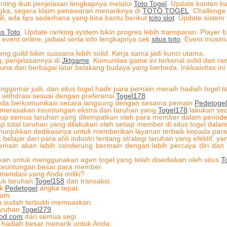
penting ikuti penjelasan lengkapnya melalui
Toto Togel
. Update konten ba
gka, segera klaim penawaran menariknya di
TOTO TOGEL
. Challenge
ill, ada tips sederhana yang bisa bantu berikut
toto slot
. Update sistem
us Toto
. Update ranking system bikin progres lebih transparan. Player
vent online, jadwal serta info lengkapnya cek
situs toto
. Event musim
eng guild bikin suasana lebih solid. Kerja sama jadi kunci utama.
, penjelasannya di
Jktgame
. Komunitas game ini terkenal solid dan ra
 dari berbagai latar belakang budaya yang berbeda. Inklusivitas in
nggemar judi, dan situs togel hadir para pemain meraih hadiah togel t
 withdraw sesuai dengan preferensi
Togel178
.
n Anda berkomunikasi secara langsung dengan sesama pemain
Pedetogel
merasakan keuntungan ekstra dari taruhan yang
Togel178
lakukan seca
kup semua taruhan yang ditempatkan oleh para member dalam period
p total taruhan yang dilakukan oleh setiap member di situs togel dalam
menunjukkan dedikasinya untuk memberikan layanan terbaik kepada par
lajar dari para ahli industri tentang strategi taruhan yang efektif
emain akan lebih cenderung bermain dengan lebih percaya diri dan
skan untuk menggunakan agen togel yang telah disediakan oleh situs
T
 keuntungan besar para member.
mendasi yang Anda miliki?
tuk taruhan
Togel158
dan transaksi.
ak
Pedetogel
angka tepat.
gam.
a sudah terbukti memuaskan.
aruhan
Togel279
.
pod.com
dari semua segi.
hadiah besar menarik untuk Anda.