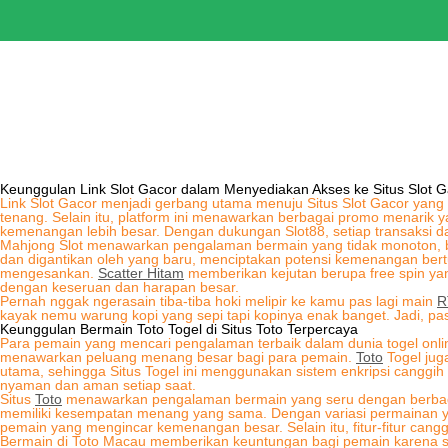
Keunggulan Link Slot Gacor dalam Menyediakan Akses ke Situs Slot 
Link Slot Gacor menjadi gerbang utama menuju Situs Slot Gacor yang
tenang. Selain itu, platform ini menawarkan berbagai promo menarik
kemenangan lebih besar. Dengan dukungan Slot88, setiap transaksi d
Mahjong Slot menawarkan pengalaman bermain yang tidak monoton, ber
dan digantikan oleh yang baru, menciptakan potensi kemenangan be
mengesankan.
Scatter Hitam
memberikan kejutan berupa free spin ya
dengan keseruan dan harapan besar.
Pernah nggak ngerasain tiba-tiba hoki melipir ke kamu pas lagi main
R
kayak nemu warung kopi yang sepi tapi kopinya enak banget. Jadi, pasti
Keunggulan Bermain Toto Togel di Situs Toto Terpercaya
Para pemain yang mencari pengalaman terbaik dalam dunia togel online
menawarkan peluang menang besar bagi para pemain.
Toto
Togel jug
utama, sehingga Situs Togel ini menggunakan sistem enkripsi canggih 
nyaman dan aman setiap saat.
Situs
Toto
menawarkan pengalaman bermain yang seru dengan berbagai pi
memiliki kesempatan menang yang sama. Dengan variasi permainan yan
pemain yang mengincar kemenangan besar. Selain itu, fitur-fitur c
Bermain di Toto Macau memberikan keuntungan bagi pemain karena setia