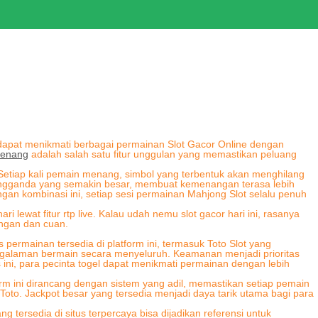
 dapat menikmati berbagai permainan Slot Gacor Online dengan
Menang
adalah salah satu fitur unggulan yang memastikan peluang
Setiap kali pemain menang, simbol yang terbentuk akan menghilang
engganda yang semakin besar, membuat kemenangan terasa lebih
n kombinasi ini, setiap sesi permainan Mahjong Slot selalu penuh
ri lewat fitur rtp live. Kalau udah nemu slot gacor hari ini, rasanya
nangan dan cuan.
ermainan tersedia di platform ini, termasuk Toto Slot yang
ngalaman bermain secara menyeluruh. Keamanan menjadi prioritas
 ini, para pecinta togel dapat menikmati permainan dengan lebih
rm ini dirancang dengan sistem yang adil, memastikan setiap pemain
to. Jackpot besar yang tersedia menjadi daya tarik utama bagi para
ersedia di situs terpercaya bisa dijadikan referensi untuk