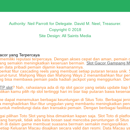
Authority: Neil Parrott for Delegate. David M. Neel, Treasurer.
Copyright © 2018
Site Design: All Saints Media
Gacor yang Terpercaya
 memiliki reputasi terpercaya. Dengan akses cepat dan aman, pemain
 yang semakin meningkatkan keseruan bermain.
Slot Gacor Gampang 
an data pribadi pemain dijamin keamanannya.
kat fitur cascading reels yang membuat setiap putaran terasa unik. 
rturut-turut. Mahjong Ways dan Mahjong Ways 2 menambahkan fitur p
ng bisa membawa pemain pada hadiah jackpot yang menggiurkan. Denga
TP slot
? Nah, rahasianya ada di rtp slot gacor yang selalu update tiap ha
kan kamu pilih rtp slot tertinggi hari ini biar tiap putaran bawa kese
 dapat menemukan berbagai keuntungan di Situs Toto. Berbagai jenis p
a menghadirkan fitur-fitur unggulan yang membantu meningkatkan pe
untuk melindungi data dan transaksi pemain. Dengan berbagai fasilitas
lihan Toto Slot yang bisa dimainkan kapan saja. Slot Toto di platfo
g banyak, tidak ada kata bosan saat mencoba peruntungan di Situs To
anggih di dalam game membuat suasana bermain semakin mengasyikkan.
p Keluaran Macau disajikan secara valid dan resmi. Data Macau yang t