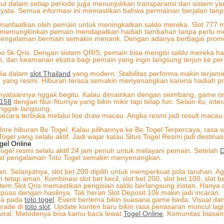
cul dalam setiap periode juga menunjukkan transparansi dari sistem 
nyata. Semua informasi ini memastikan bahwa permainan berjalan tan
anfaatkan oleh pemain untuk meningkatkan saldo mereka. Slot 777 m
g memungkinkan pemain mendapatkan hadiah tambahan tanpa perlu me
 pengalaman bermain semakin menarik. Dengan adanya berbagai promo 
epo 5k Qris. Dengan sistem QRIS, pemain bisa mengisi saldo mereka 
n, dan keamanan ekstra bagi pemain yang ingin langsung terjun ke p
dia dalam
slot Thailand
yang modern. Stabilitas performa makin terjamin
d yang resmi. Hiburan terasa semakin menyenangkan karena hadiah progr
ataannya nggak begitu. Kalau dimainkan dengan seimbang, game onli
l158
dengan fitur-fiturnya yang bikin mikir tapi tetap fun. Selain itu, in
 nggak langsung.
cara terbuka melalui live draw macau. Angka resmi jadi result maca
ore hiburan Bo Togel. Kalau pilihannya ke Bo Togel Terpercaya, rasa 
el yang selalu aktif. Jadi wajar kalau Situs Togel Resmi jadi destinasi 
el Online
Togel resmi selalu aktif 24 jam penuh untuk melayani pemain. Setelah
D
uat pengalaman Toto Togel semakin menyenangkan.
an. Selanjutnya, slot bet 200 dipilih untuk memperkuat pola taruhan. Ag
tap aman. Kombinasi slot bet kecil, slot bet 200, slot bet 100, slot be
Sistem Slot Qris memastikan pengisian saldo berlangsung instan. Hany
as dengan hasilnya. Tak heran Slot Deposit 10k makin jadi incaran.
ada pada
toto togel
. Event bertema bikin suasana game beda. Visual dan
grade di
toto slot
. Update konten baru bikin rasa penasaran muncul lag
viral. Metodenya bisa kamu baca lewat
Togel Online
. Komunitas biasan