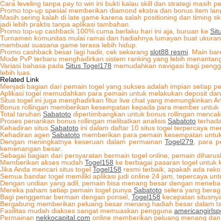
Cara leveling tanpa pay to win ini bukti kalau skill dan strategi masih 
Promo top-up spesial memberikan diamond ekstra dan bonus item lan
Masih sering kalah di late game karena salah positioning dan timing sk
jadi lebih praktis tanpa aplikasi tambahan.
Promo top-up cashback 100% cuma berlaku hari ini aja, buruan ke
Sit
Turnamen komunitas mulai ramai dan hadiahnya lumayan buat ukuran e
membuat suasana game terasa lebih hidup.
Promo cashback besar lagi hadir, cek sekarang
slot88 resmi
. Main bar
Mode PvP terbaru menghadirkan sistem ranking yang lebih menantang
Variasi bahasa pada
Situs Togel178
memudahkan navigasi bagi pengguna
lebih luas.
Related Link
Menjadi bagian dari pemain togel yang sukses adalah impian setiap pe
Aplikasi togel memudahkan para pemain untuk melakukan deposit dan
Situs togel ini juga menghadirkan fitur live chat yang memungkinka
Bonus rollingan memberikan kesempatan kepada para member untuk 
Total taruhan
Sabatoto
dipertimbangkan untuk bonus rollingan menca
Proses penarikan bonus rollingan melibatkan analisis
Sabatoto
terhada
Kehadiran situs
Sabatoto
ini dalam daftar 10 situs togel terpercaya 
Kehadiran agen
Sabatoto
memberikan para pemain kesempatan untuk be
Dengan meningkatnya keseruan dalam permainan
Togel279
, para p
kemenangan besar.
Sebagai bagian dari persyaratan bermain togel online, pemain diharu
Memberikan akses mudah
Togel158
ke berbagai pasaran togel untuk
Jika Anda mencari situs togel
Togel158
resmi terbaik, apakah ada reko
Semua bandar togel memiliki aplikasi judi online 24 jam, tepercaya un
Dengan undian yang adil, pemain bisa menang besar dengan meneb
Mereka paham setiap pemain togel punya
Sabatoto
selera yang bera
Bagi penggemar bermain dengan ponsel,
Togel158
kecepatan situsny
Bergabung memberikan peluang besar menang hadiah besar dalam t
Fasilitas mudah diakses sangat memuaskan pengguna
americangirls
Permainan
nekkocapital.com
online memberikan peluang menang dan 