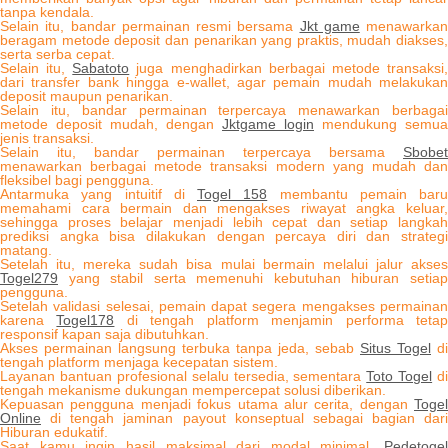
tanpa kendala.
Selain itu, bandar permainan resmi bersama
Jkt game
menawarkan
beragam metode deposit dan penarikan yang praktis, mudah diakses,
serta serba cepat.
Selain itu,
Sabatoto
juga menghadirkan berbagai metode transaksi
dari transfer bank hingga e-wallet, agar pemain mudah melakukan
deposit maupun penarikan.
Selain itu, bandar permainan terpercaya menawarkan berbagai
metode deposit mudah, dengan
Jktgame login
mendukung semua
jenis transaksi.
Selain itu, bandar permainan terpercaya bersama
Sbobet
menawarkan berbagai metode transaksi modern yang mudah dan
fleksibel bagi pengguna.
Antarmuka yang intuitif di
Togel 158
membantu pemain baru
memahami cara bermain dan mengakses riwayat angka keluar,
sehingga proses belajar menjadi lebih cepat dan setiap langkah
prediksi angka bisa dilakukan dengan percaya diri dan strategi
matang.
Setelah itu, mereka sudah bisa mulai bermain melalui jalur akses
Togel279
yang stabil serta memenuhi kebutuhan hiburan setiap
pengguna.
Setelah validasi selesai, pemain dapat segera mengakses permainan
karena
Togel178
di tengah platform menjamin performa teta
responsif kapan saja dibutuhkan.
Akses permainan langsung terbuka tanpa jeda, sebab
Situs Togel
di
tengah platform menjaga kecepatan sistem.
Layanan bantuan profesional selalu tersedia, sementara
Toto Togel
di
tengah mekanisme dukungan mempercepat solusi diberikan.
Kepuasan pengguna menjadi fokus utama alur cerita, dengan
Togel
Online
di tengah jaminan payout konseptual sebagai bagian dari
Hiburan edukatif.
Saat kamu ingin hasil maksimal dari modal minimal,
Pedetogel