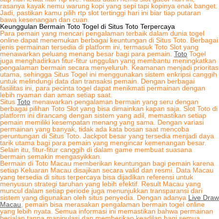
rasanya kayak nemu warung kopi yang sepi tapi kopinya enak banget.
Jadi, pastikan kamu pilih rtp slot tertinggi hari ini biar tiap putaran
bawa kesenangan dan cuan.
Keunggulan Bermain Toto Togel di Situs Toto Terpercaya
Para pemain yang mencari pengalaman terbaik dalam dunia togel
online dapat menemukan berbagai keuntungan di Situs Toto. Berbagai
jenis permainan tersedia di platform ini, termasuk Toto Slot yang
menawarkan peluang menang besar bagi para pemain.
Toto
Togel
juga menghadirkan fitur-fitur unggulan yang membantu meningkatkan
pengalaman bermain secara menyeluruh. Keamanan menjadi prioritas
utama, sehingga Situs Togel ini menggunakan sistem enkripsi canggih
untuk melindungi data dan transaksi pemain. Dengan berbagai
fasilitas ini, para pecinta togel dapat menikmati permainan dengan
lebih nyaman dan aman setiap saat.
Situs
Toto
menawarkan pengalaman bermain yang seru dengan
berbagai pilihan Toto Slot yang bisa dimainkan kapan saja. Slot Toto di
platform ini dirancang dengan sistem yang adil, memastikan setiap
pemain memiliki kesempatan menang yang sama. Dengan variasi
permainan yang banyak, tidak ada kata bosan saat mencoba
peruntungan di Situs Toto. Jackpot besar yang tersedia menjadi daya
tarik utama bagi para pemain yang mengincar kemenangan besar.
Selain itu, fitur-fitur canggih di dalam game membuat suasana
bermain semakin mengasyikkan.
Bermain di Toto Macau memberikan keuntungan bagi pemain karena
setiap Keluaran Macau disajikan secara valid dan resmi. Data Macau
yang tersedia di situs terpercaya bisa dijadikan referensi untuk
menyusun strategi taruhan yang lebih efektif. Result Macau yang
muncul dalam setiap periode juga menunjukkan transparansi dari
sistem yang digunakan oleh situs penyedia. Dengan adanya
Live Draw
Macau
, pemain bisa merasakan pengalaman bermain togel online
yang lebih nyata. Semua informasi ini memastikan bahwa permainan
berjalan tanpa manipulasi dan memberikan keadilan bagi semua