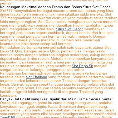
pemain.
Keuntungan Maksimal dengan Promo dan Bonus Situs Slot Gacor
Slot777 menyediakan berbagai macam promo dan bonus yang bisa
dimanfaatkan oleh pemain untuk meningkatkan saldo mereka. Slot
777 menghadirkan penawaran eksklusif yang membuat setiap taruhan
lebih menguntungkan. Slot Gacor selalu menghadirkan event menarik
yang memungkinkan pemain mendapatkan hadiah tambahan tanpa
perlu mengeluarkan modal lebih.
Situs Slot Gacor
memberikan
berbagai jenis bonus seperti cashback, deposit bonus, dan free spin
yang membuat pengalaman bermain semakin menarik. Dengan
adanya berbagai promo menarik ini, pemain bisa menikmati
keuntungan lebih besar setiap kali bermain.
Kemudahan bertransaksi menjadi salah satu daya tarik utama Slot
Depo 5k Qris. Dengan sistem QRIS, pemain bisa mengisi saldo
mereka hanya dengan beberapa langkah sederhana, cukup dengan
deposit sebesar 5 ribu rupiah. Metode ini memberikan kenyamanan,
kecepatan, dan keamanan ekstra bagi pemain yang ingin langsung
terjun ke permainan. Inilah yang membuat
Slot Depo 5k
menjadi
sangat diminati di kalangan penggemar slot online.
Pengalaman bermain jadi lebih aman karena proteksi tambahan
tersedia dalam
slot Thailand
yang modern. Stabilitas performa makin
terjamin berkat kehadiran slot server Thailand dengan kapasitas
besar. Banyak layanan cepat tanggap juga tersedia melalui situs slot
Thailand yang resmi. Hiburan terasa semakin menyenangkan karena
hadiah progresif lebih sering hadir di slot gacor Thailand yang
konsisten.
Banyak Hal Positif yang Bisa Dipetik dari Main Game Secara Santai
Orang dulu nganggep game itu cuma buang-buang waktu, padahal
kenyataannya nggak begitu. Kalau dimainkan dengan seimbang,
game online justru bantu ngasah otak dan melatih kesabaran. Salah
satu contoh yang punya nilai hiburan sekaligus manfaat positif adalah
Togel158
dengan fitur-fiturnya yang bikin mikir tapi tetap fun. Selain