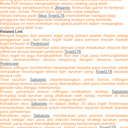
Mode PvP terbaru menghadirkan sistem ranking yang lebih
menantang, penjelasannya di
Jktgame
. Komunitas game ini terkenal
solid dan ramah. Pemain baru jadi lebih cepat adaptasi.
Variasi bahasa pada
Situs Togel178
memudahkan navigasi bagi
pengguna dari berbagai latar belakang budaya yang berbeda.
Inklusivitas ini mencerminkan visi global platform dalam menjangkau
audiens yang lebih luas.
Related Link
Menjadi bagian dari pemain togel yang sukses adalah impian setiap
penggemar judi, dan situs togel hadir para pemain meraih hadiah
togel terbesar di
Pedetogel
.
Aplikasi togel memudahkan para pemain untuk melakukan deposit dan
withdraw sesuai dengan preferensi
Togel178
.
Situs togel ini juga menghadirkan fitur live chat yang memungkinkan
Anda berkomunikasi secara langsung dengan sesama pemain
Pedetogel
.
Bonus rollingan memberikan kesempatan kepada para member untuk
merasakan keuntungan ekstra dari taruhan yang
Togel178
lakuka
secara rutin.
Total taruhan
Sabatoto
dipertimbangkan untuk bonus rollingan
mencakup semua taruhan yang ditempatkan oleh para member dalam
periode satu minggu sebelumnya.
Proses penarikan bonus rollingan melibatkan analisis
Sabatoto
terhadap total taruhan yang dilakukan oleh setiap member di situs
togel dalam rentang waktu satu minggu terakhir.
Kehadiran situs
Sabatoto
ini dalam daftar 10 situs togel terpercaya
menunjukkan dedikasinya untuk memberikan layanan terbaik kepada
para pemainnya.
Kehadiran agen
Sabatoto
memberikan para pemain kesempata
untuk belajar dari para ahli industri tentang strategi taruhan yang
efektif, yang dapat meningkatkan peluang kemenangan mereka.
Dengan meningkatnya keseruan dalam permainan
Togel279
, par