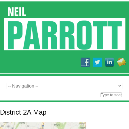
District 2A Map