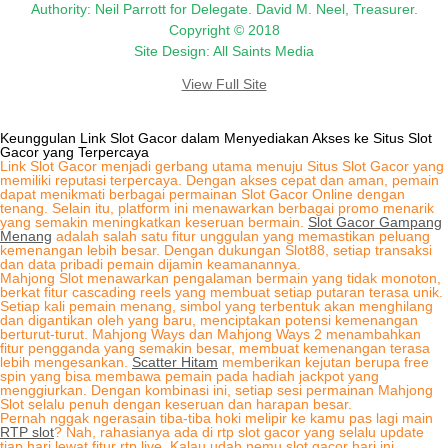
Authority: Neil Parrott for Delegate. David M. Neel, Treasurer.
Copyright © 2018
Site Design: All Saints Media
View Full Site
Keunggulan Link Slot Gacor dalam Menyediakan Akses ke Situs Slot
Gacor yang Terpercaya
Link Slot Gacor menjadi gerbang utama menuju Situs Slot Gacor yang
memiliki reputasi terpercaya. Dengan akses cepat dan aman, pemain
dapat menikmati berbagai permainan Slot Gacor Online dengan
tenang. Selain itu, platform ini menawarkan berbagai promo menarik
yang semakin meningkatkan keseruan bermain.
Slot Gacor Gampang
Menang
adalah salah satu fitur unggulan yang memastikan peluang
kemenangan lebih besar. Dengan dukungan Slot88, setiap transaksi
dan data pribadi pemain dijamin keamanannya.
Mahjong Slot menawarkan pengalaman bermain yang tidak monoton,
berkat fitur cascading reels yang membuat setiap putaran terasa unik.
Setiap kali pemain menang, simbol yang terbentuk akan menghilang
dan digantikan oleh yang baru, menciptakan potensi kemenangan
berturut-turut. Mahjong Ways dan Mahjong Ways 2 menambahkan
fitur pengganda yang semakin besar, membuat kemenangan terasa
lebih mengesankan.
Scatter Hitam
memberikan kejutan berupa free
spin yang bisa membawa pemain pada hadiah jackpot yang
menggiurkan. Dengan kombinasi ini, setiap sesi permainan Mahjong
Slot selalu penuh dengan keseruan dan harapan besar.
Pernah nggak ngerasain tiba-tiba hoki melipir ke kamu pas lagi main
RTP slot
? Nah, rahasianya ada di rtp slot gacor yang selalu update
tiap hari lewat fitur rtp live. Kalau udah nemu slot gacor hari ini,