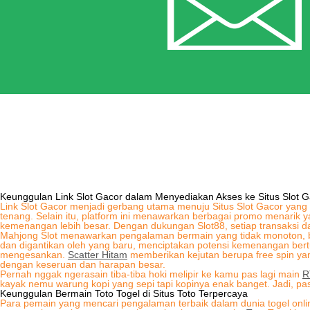
Keunggulan Link Slot Gacor dalam Menyediakan Akses ke Situs Slot 
Link Slot Gacor menjadi gerbang utama menuju Situs Slot Gacor yang
tenang. Selain itu, platform ini menawarkan berbagai promo menarik
kemenangan lebih besar. Dengan dukungan Slot88, setiap transaksi d
Mahjong Slot menawarkan pengalaman bermain yang tidak monoton, ber
dan digantikan oleh yang baru, menciptakan potensi kemenangan be
mengesankan.
Scatter Hitam
memberikan kejutan berupa free spin ya
dengan keseruan dan harapan besar.
Pernah nggak ngerasain tiba-tiba hoki melipir ke kamu pas lagi main
R
kayak nemu warung kopi yang sepi tapi kopinya enak banget. Jadi, pasti
Keunggulan Bermain Toto Togel di Situs Toto Terpercaya
Para pemain yang mencari pengalaman terbaik dalam dunia togel online