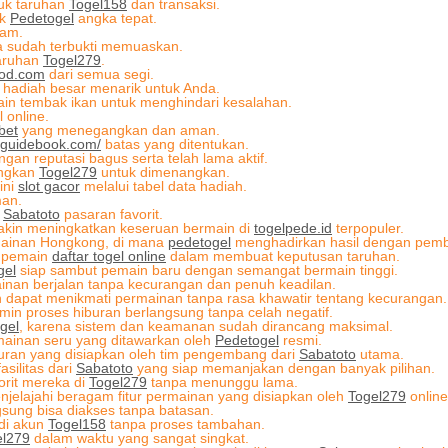
tuk taruhan
Togel158
dan transaksi.
ak
Pedetogel
angka tepat.
gam.
a sudah terbukti memuaskan.
aruhan
Togel279
.
pod.com
dari semua segi.
hadiah besar menarik untuk Anda.
n tembak ikan untuk menghindari kesalahan.
 online.
bet
yang menegangkan dan aman.
esguidebook.com/
batas yang ditentukan.
gan reputasi bagus serta telah lama aktif.
ungkan
Togel279
untuk dimenangkan.
ini
slot gacor
melalui tabel data hadiah.
man.
h
Sabatoto
pasaran favorit.
makin meningkatkan keseruan bermain di
togelpede.id
terpopuler.
rmainan Hongkong, di mana
pedetogel
menghadirkan hasil dengan pemba
tu pemain
daftar togel online
dalam membuat keputusan taruhan.
gel
siap sambut pemain baru dengan semangat bermain tinggi.
nan berjalan tanpa kecurangan dan penuh keadilan.
n dapat menikmati permainan tanpa rasa khawatir tentang kecurangan.
in proses hiburan berlangsung tanpa celah negatif.
gel
, karena sistem dan keamanan sudah dirancang maksimal.
ainan seru yang ditawarkan oleh
Pedetogel
resmi.
buran yang disiapkan oleh tim pengembang dari
Sabatoto
utama.
silitas dari
Sabatoto
yang siap memanjakan dengan banyak pilihan.
orit mereka di
Togel279
tanpa menunggu lama.
njelajahi beragam fitur permainan yang disiapkan oleh
Togel279
online
sung bisa diakses tanpa batasan.
 di akun
Togel158
tanpa proses tambahan.
el279
dalam waktu yang sangat singkat.