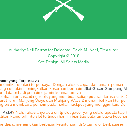
Authority: Neil Parrott for Delegate. David M. Neel, Treasurer.
Copyright © 2018
Site Design: All Saints Media
Gacor yang Terpercaya
 memiliki reputasi terpercaya. Dengan akses cepat dan aman, pemain
 yang semakin meningkatkan keseruan bermain.
Slot Gacor Gampang 
an data pribadi pemain dijamin keamanannya.
kat fitur cascading reels yang membuat setiap putaran terasa unik. 
rturut-turut. Mahjong Ways dan Mahjong Ways 2 menambahkan fitur p
ng bisa membawa pemain pada hadiah jackpot yang menggiurkan. Denga
TP slot
? Nah, rahasianya ada di rtp slot gacor yang selalu update tiap ha
kan kamu pilih rtp slot tertinggi hari ini biar tiap putaran bawa kese
 dapat menemukan berbagai keuntungan di Situs Toto. Berbagai jenis p