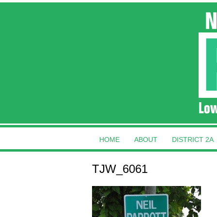
HOME
ABOUT
DISTRICT 2A
TJW_6061